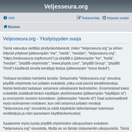
Veljesseura.org
UKK
Rekisteröidy
Kirjaudu sisään
Etusivu
Veljesseura.org - Yksityisyyden suoja
Tämä vakuutus selittää yksityiskohtaisesti, miten "Veljesseura.org" ja siihen
liittyvät yritykset (jälkeenpäin "me", "meitä", "meidän", "Veljesseura.org",
"https://veljesseura.org/foorumi") ja phpBB:n (jälkeenpäin "he", "heitä",
"heidän", "phpBB-ohjelmisto", "www.phpbb.com", "phpBB Group", "phpBB
Tiimit") käyttävät sinulta kerättyjä tietoja (jälkeenpäin "sinun tiedot").
Tietojasi kerätään kahdella tavalla: Selaamalla "Veljesseura.org"-sivustoa.
phpBB-ohjelmisto luo joitakin evästeitä, jotka ovat pieniä tekstitiedostoja.
Nämä tiedostot ladataan selaimesi väliaikaisiin tiedostoihin. Ensimmäiset kaksi
evästettä sisältävät tiedon käyttäjän yksilöimiseksi (jälkeenpäin "käyttäjän id")
ja anonyymin session tunnisteen. (jälkeenpäin "istunto id") Saat automaattiseti
myös kolmannen evästeen, kun olet selannut joitakin viestejä
"Veljesseura.org"-sivustolla ja näitä käytetään tallentamaan lukemiasi
vestiketjuja ja näin parantaen käyttökokemustasi.
Saatamme myös luoda phpBB-ohjelmiston ulkopuolisen evästeen
"Veljesseura.org"-sivustolta, Mutta se on tämän dokumentin ulkopuolella. Tämä