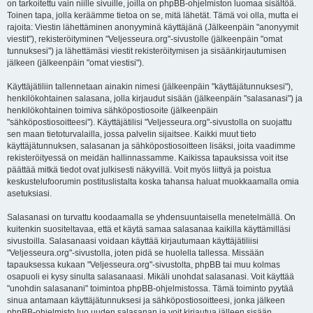
on tarkoitettu vain niille sivuille, joilla on phpBB-ohjelmiston luomaa sisältöä.
Toinen tapa, jolla keräämme tietoa on se, mitä lähetät. Tämä voi olla, mutta ei
rajoita: Viestin lähettäminen anonyyminä käyttäjänä (Jälkeenpäin "anonyymit
viestit"), rekisteröityminen "Veljesseura.org"-sivustolle (jälkeenpäin "omat
tunnuksesi") ja lähettämäsi viestit rekisteröitymisen ja sisäänkirjautumisen
jälkeen (jälkeenpäin "omat viestisi").
Käyttäjätiliin tallennetaan ainakin nimesi (jälkeenpäin "käyttäjätunnuksesi"),
henkilökohtainen salasana, jolla kirjaudut sisään (jälkeenpäin "salasanasi") ja
henkilökohtainen toimiva sähköpostiosoite (jälkeenpäin
"sähköpostiosoitteesi"). Käyttäjätilisi "Veljesseura.org"-sivustolla on suojattu
sen maan tietoturvalailla, jossa palvelin sijaitsee. Kaikki muut tieto
käyttäjätunnuksen, salasanan ja sähköpostiosoitteen lisäksi, joita vaadimme
rekisteröityessä on meidän hallinnassamme. Kaikissa tapauksissa voit itse
päättää mitkä tiedot ovat julkisesti näkyvillä. Voit myös liittyä ja poistua
keskustelufoorumin postituslistalta koska tahansa haluat muokkaamalla omia
asetuksiasi.
Salasanasi on turvattu koodaamalla se yhdensuuntaisella menetelmällä. On
kuitenkin suositeltavaa, että et käytä samaa salasanaa kaikilla käyttämilläsi
sivustoilla. Salasanaasi voidaan käyttää kirjautumaan käyttäjätiliisi
"Veljesseura.org"-sivustolla, joten pidä se huolella tallessa. Missään
tapauksessa kukaan "Veljesseura.org"-sivustolta, phpBB tai muu kolmas
osapuoli ei kysy sinulta salasanaasi. Mikäli unohdat salasanasi. Voit käyttää
"unohdin salasanani" toimintoa phpBB-ohjelmistossa. Tämä toiminto pyytää
sinua antamaan käyttäjätunnuksesi ja sähköpostiosoitteesi, jonka jälkeen
phpBB-ohjelmisto luo uuden salasanan ja voit kirjautua jälleen sisään.