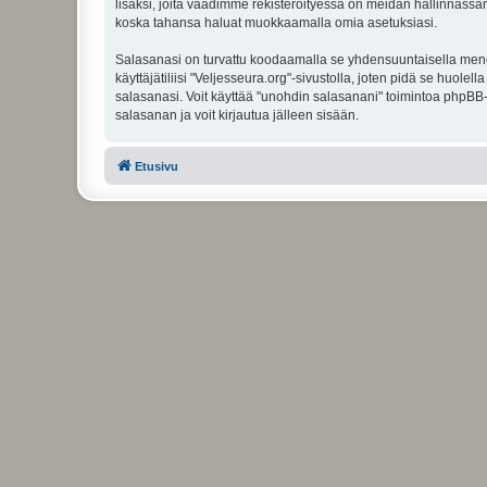
lisäksi, joita vaadimme rekisteröityessä on meidän hallinnassamme
koska tahansa haluat muokkaamalla omia asetuksiasi.
Salasanasi on turvattu koodaamalla se yhdensuuntaisella menete
käyttäjätiliisi "Veljesseura.org"-sivustolla, joten pidä se huol
salasanasi. Voit käyttää "unohdin salasanani" toimintoa phpBB
salasanan ja voit kirjautua jälleen sisään.
Etusivu