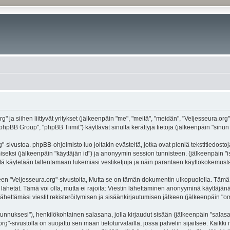
g" ja siihen liittyvät yritykset (jälkeenpäin "me", "meitä", "meidän", "Veljesseura.org
hpBB Group", "phpBB Tiimit") käyttävät sinulta kerättyjä tietoja (jälkeenpäin "sinun t
-sivustoa. phpBB-ohjelmisto luo joitakin evästeitä, jotka ovat pieniä tekstitiedostoj
miseksi (jälkeenpäin "käyttäjän id") ja anonyymin session tunnisteen. (jälkeenpäin 
näitä käytetään tallentamaan lukemiasi vestiketjuja ja näin parantaen käyttökokemusta
eljesseura.org"-sivustolta, Mutta se on tämän dokumentin ulkopuolella. Tämä on ta
lähetät. Tämä voi olla, mutta ei rajoita: Viestin lähettäminen anonyyminä käyttäjänä
ähettämäsi viestit rekisteröitymisen ja sisäänkirjautumisen jälkeen (jälkeenpäin "oma
jätunnuksesi"), henkilökohtainen salasana, jolla kirjaudut sisään (jälkeenpäin "sala
.org"-sivustolla on suojattu sen maan tietoturvalailla, jossa palvelin sijaitsee. Kaik