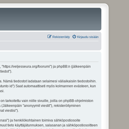
Rekisteröidy
Kirjaudu sisään
", "https://veljesseura.org/foorumi") ja phpBB:n (jälkeenpäin
iedot").
a. Nämä tiedostot ladataan selaimesi väliaikaisiin tiedostoihin.
"istunto id") Saat automaattiseti myös kolmannen evästeen, kun
si.
rkoitettu vain niille sivuille, joilla on phpBB-ohjelmiston
 (Jälkeenpäin "anonyymit viestit"), rekisteröityminen
t viestisi").
sanasi") ja henkilökohtainen toimiva sähköpostiosoite
ki muut tieto käyttäjätunnuksen, salasanan ja sähköpostiosoitteen