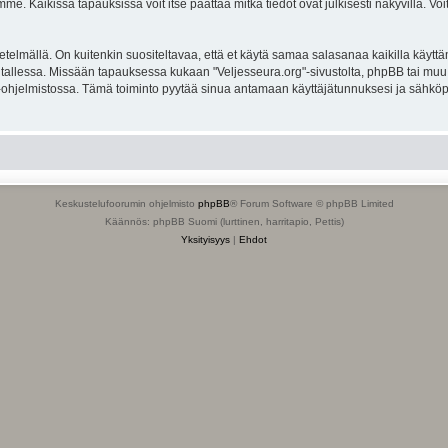
. Kaikissa tapauksissa voit itse päättää mitkä tiedot ovat julkisesti näkyvillä. Voit
lmällä. On kuitenkin suositeltavaa, että et käytä samaa salasanaa kaikilla käyttäm
ella tallessa. Missään tapauksessa kukaan "Veljesseura.org"-sivustolta, phpBB tai mu
-ohjelmistossa. Tämä toiminto pyytää sinua antamaan käyttäjätunnuksesi ja sähköp
Keskustelufoorumin ohjelmisto
phpBB
® Forum Software © phpBB Limited
Käännös: phpBB Suomi (lurttinen, harritapio, Pettis)
Yksityisyys
|
Ehdot