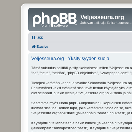
Veljesseura.org
Jehovan todistajat lähitarkastelussa
UKK
Etusivu
Veljesseura.org - Yksityisyyden suoja
Tämä vakuutus selittää yksityiskohtaisesti, miten "Veljesseura.or
"he", "heitä", "heidän", "phpBB-ohjelmisto", "www.phpbb.com", "p
Tietojasi kerätään kahdella tavalla: Selaamalla "Veljesseura.org"
Ensimmäiset kaksi evästettä sisältävät tiedon käyttäjän yksilöi
olet selannut joitakin viestejä "Veljesseura.org"-sivustolla ja 
Saatamme myös luoda phpBB-ohjelmiston ulkopuolisen evästeen "V
luomaa sisältöä. Toinen tapa, jolla keräämme tietoa on se, mitä 
"Veljesseura.org"-sivustolle (jälkeenpäin "omat tunnuksesi") ja l
Käyttäjätiliin tallennetaan ainakin nimesi (jälkeenpäin "käyttä
(jälkeenpäin "sähköpostiosoitteesi"). Käyttäjätilisi "Veljesseura