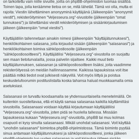
on tarkoitettu vain niille sivuille, joilla on phpBB-ohjelmiston luomaa sisältöä.
Toinen tapa, jolla keräämme tietoa on se, mitä lähetät. Tämä voi olla, mutta ei
rajoita: Viestin lähettäminen anonyyminä käyttäjänä (Jälkeenpäin "anonyymit
viestit"), rekisteröityminen "Veljesseura.org"-sivustolle (jälkeenpäin "omat
tunnuksesi") ja lähettämäsi viestit rekisteröitymisen ja sisäänkirjautumisen
jälkeen (jälkeenpäin "omat viestisi").
Käyttäjätiliin tallennetaan ainakin nimesi (jälkeenpäin "käyttäjätunnuksesi"),
henkilökohtainen salasana, jolla kirjaudut sisään (jälkeenpäin "salasanasi") ja
henkilökohtainen toimiva sähköpostiosoite (jälkeenpäin
"sähköpostiosoitteesi"). Käyttäjätilisi "Veljesseura.org"-sivustolla on suojattu
sen maan tietoturvalailla, jossa palvelin sijaitsee. Kaikki muut tieto
käyttäjätunnuksen, salasanan ja sähköpostiosoitteen lisäksi, joita vaadimme
rekisteröityessä on meidän hallinnassamme. Kaikissa tapauksissa voit itse
päättää mitkä tiedot ovat julkisesti näkyvillä. Voit myös liittyä ja poistua
keskustelufoorumin postituslistalta koska tahansa haluat muokkaamalla omia
asetuksiasi.
Salasanasi on turvattu koodaamalla se yhdensuuntaisella menetelmällä. On
kuitenkin suositeltavaa, että et käytä samaa salasanaa kaikilla käyttämilläsi
sivustoilla. Salasanaasi voidaan käyttää kirjautumaan käyttäjätiliisi
"Veljesseura.org"-sivustolla, joten pidä se huolella tallessa. Missään
tapauksessa kukaan "Veljesseura.org"-sivustolta, phpBB tai muu kolmas
osapuoli ei kysy sinulta salasanaasi. Mikäli unohdat salasanasi. Voit käyttää
"unohdin salasanani" toimintoa phpBB-ohjelmistossa. Tämä toiminto pyytää
sinua antamaan käyttäjätunnuksesi ja sähköpostiosoitteesi, jonka jälkeen
phpBB-ohjelmisto luo uuden salasanan ja voit kirjautua jälleen sisään.