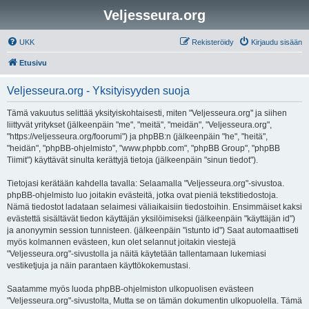
Veljesseura.org
UKK
Rekisteröidy
Kirjaudu sisään
Etusivu
Veljesseura.org - Yksityisyyden suoja
Tämä vakuutus selittää yksityiskohtaisesti, miten "Veljesseura.org" ja siihen
liittyvät yritykset (jälkeenpäin "me", "meitä", "meidän", "Veljesseura.org",
"https://veljesseura.org/foorumi") ja phpBB:n (jälkeenpäin "he", "heitä",
"heidän", "phpBB-ohjelmisto", "www.phpbb.com", "phpBB Group", "phpBB
Tiimit") käyttävät sinulta kerättyjä tietoja (jälkeenpäin "sinun tiedot").
Tietojasi kerätään kahdella tavalla: Selaamalla "Veljesseura.org"-sivustoa.
phpBB-ohjelmisto luo joitakin evästeitä, jotka ovat pieniä tekstitiedostoja.
Nämä tiedostot ladataan selaimesi väliaikaisiin tiedostoihin. Ensimmäiset kaksi
evästettä sisältävät tiedon käyttäjän yksilöimiseksi (jälkeenpäin "käyttäjän id")
ja anonyymin session tunnisteen. (jälkeenpäin "istunto id") Saat automaattiseti
myös kolmannen evästeen, kun olet selannut joitakin viestejä
"Veljesseura.org"-sivustolla ja näitä käytetään tallentamaan lukemiasi
vestiketjuja ja näin parantaen käyttökokemustasi.
Saatamme myös luoda phpBB-ohjelmiston ulkopuolisen evästeen
"Veljesseura.org"-sivustolta, Mutta se on tämän dokumentin ulkopuolella. Tämä