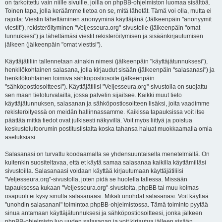
on tarkoitettu vain niille sivuille, joilla on phpBB-ohjelmiston luomaa sisältöä.
Toinen tapa, jolla keräämme tietoa on se, mitä lähetät. Tämä voi olla, mutta ei
rajoita: Viestin lähettäminen anonyyminä käyttäjänä (Jälkeenpäin "anonyymit
viestit"), rekisteröityminen "Veljesseura.org"-sivustolle (jälkeenpäin "omat
tunnuksesi") ja lähettämäsi viestit rekisteröitymisen ja sisäänkirjautumisen
jälkeen (jälkeenpäin "omat viestisi").
Käyttäjätiliin tallennetaan ainakin nimesi (jälkeenpäin "käyttäjätunnuksesi"),
henkilökohtainen salasana, jolla kirjaudut sisään (jälkeenpäin "salasanasi") ja
henkilökohtainen toimiva sähköpostiosoite (jälkeenpäin
"sähköpostiosoitteesi"). Käyttäjätilisi "Veljesseura.org"-sivustolla on suojattu
sen maan tietoturvalailla, jossa palvelin sijaitsee. Kaikki muut tieto
käyttäjätunnuksen, salasanan ja sähköpostiosoitteen lisäksi, joita vaadimme
rekisteröityessä on meidän hallinnassamme. Kaikissa tapauksissa voit itse
päättää mitkä tiedot ovat julkisesti näkyvillä. Voit myös liittyä ja poistua
keskustelufoorumin postituslistalta koska tahansa haluat muokkaamalla omia
asetuksiasi.
Salasanasi on turvattu koodaamalla se yhdensuuntaisella menetelmällä. On
kuitenkin suositeltavaa, että et käytä samaa salasanaa kaikilla käyttämilläsi
sivustoilla. Salasanaasi voidaan käyttää kirjautumaan käyttäjätiliisi
"Veljesseura.org"-sivustolla, joten pidä se huolella tallessa. Missään
tapauksessa kukaan "Veljesseura.org"-sivustolta, phpBB tai muu kolmas
osapuoli ei kysy sinulta salasanaasi. Mikäli unohdat salasanasi. Voit käyttää
"unohdin salasanani" toimintoa phpBB-ohjelmistossa. Tämä toiminto pyytää
sinua antamaan käyttäjätunnuksesi ja sähköpostiosoitteesi, jonka jälkeen
phpBB-ohjelmisto luo uuden salasanan ja voit kirjautua jälleen sisään.