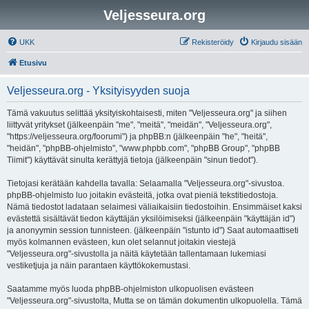
Veljesseura.org
UKK
Rekisteröidy
Kirjaudu sisään
Etusivu
Veljesseura.org - Yksityisyyden suoja
Tämä vakuutus selittää yksityiskohtaisesti, miten "Veljesseura.org" ja siihen
liittyvät yritykset (jälkeenpäin "me", "meitä", "meidän", "Veljesseura.org",
"https://veljesseura.org/foorumi") ja phpBB:n (jälkeenpäin "he", "heitä",
"heidän", "phpBB-ohjelmisto", "www.phpbb.com", "phpBB Group", "phpBB
Tiimit") käyttävät sinulta kerättyjä tietoja (jälkeenpäin "sinun tiedot").
Tietojasi kerätään kahdella tavalla: Selaamalla "Veljesseura.org"-sivustoa.
phpBB-ohjelmisto luo joitakin evästeitä, jotka ovat pieniä tekstitiedostoja.
Nämä tiedostot ladataan selaimesi väliaikaisiin tiedostoihin. Ensimmäiset kaksi
evästettä sisältävät tiedon käyttäjän yksilöimiseksi (jälkeenpäin "käyttäjän id")
ja anonyymin session tunnisteen. (jälkeenpäin "istunto id") Saat automaattiseti
myös kolmannen evästeen, kun olet selannut joitakin viestejä
"Veljesseura.org"-sivustolla ja näitä käytetään tallentamaan lukemiasi
vestiketjuja ja näin parantaen käyttökokemustasi.
Saatamme myös luoda phpBB-ohjelmiston ulkopuolisen evästeen
"Veljesseura.org"-sivustolta, Mutta se on tämän dokumentin ulkopuolella. Tämä