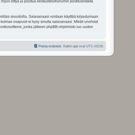
 myös liittyä ja poistua keskustelufoorumin postituslistalta
illäsi sivustoilla. Salasanaasi voidaan käyttää kirjautumaan
u kolmas osapuoli ei kysy sinulta salasanaasi. Mikäli unohdat
ostiosoitteesi, jonka jälkeen phpBB-ohjelmisto luo uuden
Poista evästeet
Kaikki ajat ovat
UTC+03:00