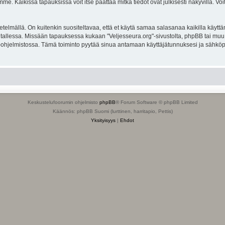
. Kaikissa tapauksissa voit itse päättää mitkä tiedot ovat julkisesti näkyvillä. Voit
lmällä. On kuitenkin suositeltavaa, että et käytä samaa salasanaa kaikilla käyttäm
ella tallessa. Missään tapauksessa kukaan "Veljesseura.org"-sivustolta, phpBB tai mu
-ohjelmistossa. Tämä toiminto pyytää sinua antamaan käyttäjätunnuksesi ja sähköp
Keskustelufoorumin ohjelmisto
phpBB
® Forum Software © phpBB Limited
Käännös: phpBB Suomi (lurttinen, harritapio, Pettis)
Yksityisyys
|
Ehdot