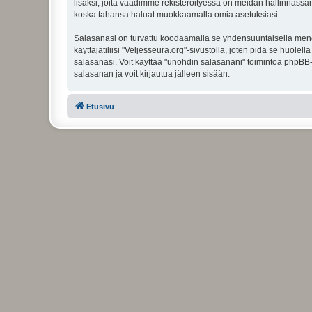
lisäksi, joita vaadimme rekisteröityessä on meidän hallinnassamme
koska tahansa haluat muokkaamalla omia asetuksiasi.
Salasanasi on turvattu koodaamalla se yhdensuuntaisella menete
käyttäjätiliisi "Veljesseura.org"-sivustolla, joten pidä se huol
salasanasi. Voit käyttää "unohdin salasanani" toimintoa phpBB
salasanan ja voit kirjautua jälleen sisään.
Etusivu