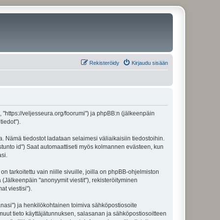
Rekisteröidy
Kirjaudu sisään
", "https://veljesseura.org/foorumi") ja phpBB:n (jälkeenpäin
iedot").
a. Nämä tiedostot ladataan selaimesi väliaikaisiin tiedostoihin.
"istunto id") Saat automaattiseti myös kolmannen evästeen, kun
si.
rkoitettu vain niille sivuille, joilla on phpBB-ohjelmiston
 (Jälkeenpäin "anonyymit viestit"), rekisteröityminen
t viestisi").
sanasi") ja henkilökohtainen toimiva sähköpostiosoite
ki muut tieto käyttäjätunnuksen, salasanan ja sähköpostiosoitteen