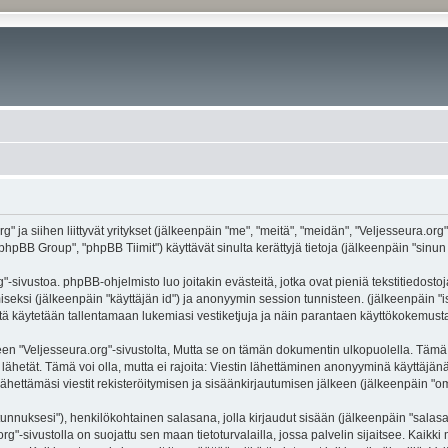
g" ja siihen liittyvät yritykset (jälkeenpäin "me", "meitä", "meidän", "Veljesseura.org
hpBB Group", "phpBB Tiimit") käyttävät sinulta kerättyjä tietoja (jälkeenpäin "sinun t
-sivustoa. phpBB-ohjelmisto luo joitakin evästeitä, jotka ovat pieniä tekstitiedostoj
miseksi (jälkeenpäin "käyttäjän id") ja anonyymin session tunnisteen. (jälkeenpäin 
näitä käytetään tallentamaan lukemiasi vestiketjuja ja näin parantaen käyttökokemusta
eljesseura.org"-sivustolta, Mutta se on tämän dokumentin ulkopuolella. Tämä on ta
lähetät. Tämä voi olla, mutta ei rajoita: Viestin lähettäminen anonyyminä käyttäjänä
ähettämäsi viestit rekisteröitymisen ja sisäänkirjautumisen jälkeen (jälkeenpäin "oma
jätunnuksesi"), henkilökohtainen salasana, jolla kirjaudut sisään (jälkeenpäin "sala
.org"-sivustolla on suojattu sen maan tietoturvalailla, jossa palvelin sijaitsee. Kaik