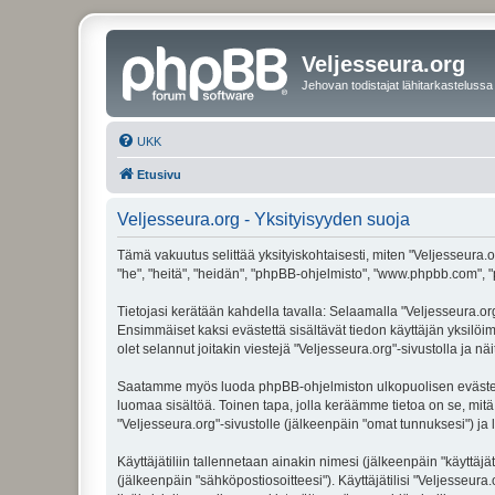
Veljesseura.org
Jehovan todistajat lähitarkastelussa
UKK
Etusivu
Veljesseura.org - Yksityisyyden suoja
Tämä vakuutus selittää yksityiskohtaisesti, miten "Veljesseura.or
"he", "heitä", "heidän", "phpBB-ohjelmisto", "www.phpbb.com", "p
Tietojasi kerätään kahdella tavalla: Selaamalla "Veljesseura.org"
Ensimmäiset kaksi evästettä sisältävät tiedon käyttäjän yksilöi
olet selannut joitakin viestejä "Veljesseura.org"-sivustolla ja 
Saatamme myös luoda phpBB-ohjelmiston ulkopuolisen evästeen "V
luomaa sisältöä. Toinen tapa, jolla keräämme tietoa on se, mitä 
"Veljesseura.org"-sivustolle (jälkeenpäin "omat tunnuksesi") ja l
Käyttäjätiliin tallennetaan ainakin nimesi (jälkeenpäin "käyttä
(jälkeenpäin "sähköpostiosoitteesi"). Käyttäjätilisi "Veljesseura