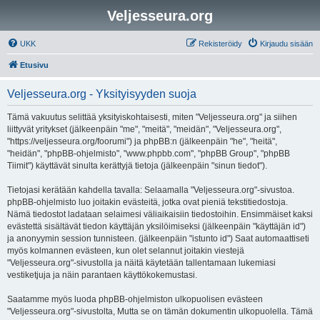
Veljesseura.org
UKK
Rekisteröidy
Kirjaudu sisään
Etusivu
Veljesseura.org - Yksityisyyden suoja
Tämä vakuutus selittää yksityiskohtaisesti, miten "Veljesseura.org" ja siihen
liittyvät yritykset (jälkeenpäin "me", "meitä", "meidän", "Veljesseura.org",
"https://veljesseura.org/foorumi") ja phpBB:n (jälkeenpäin "he", "heitä",
"heidän", "phpBB-ohjelmisto", "www.phpbb.com", "phpBB Group", "phpBB
Tiimit") käyttävät sinulta kerättyjä tietoja (jälkeenpäin "sinun tiedot").
Tietojasi kerätään kahdella tavalla: Selaamalla "Veljesseura.org"-sivustoa.
phpBB-ohjelmisto luo joitakin evästeitä, jotka ovat pieniä tekstitiedostoja.
Nämä tiedostot ladataan selaimesi väliaikaisiin tiedostoihin. Ensimmäiset kaksi
evästettä sisältävät tiedon käyttäjän yksilöimiseksi (jälkeenpäin "käyttäjän id")
ja anonyymin session tunnisteen. (jälkeenpäin "istunto id") Saat automaattiseti
myös kolmannen evästeen, kun olet selannut joitakin viestejä
"Veljesseura.org"-sivustolla ja näitä käytetään tallentamaan lukemiasi
vestiketjuja ja näin parantaen käyttökokemustasi.
Saatamme myös luoda phpBB-ohjelmiston ulkopuolisen evästeen
"Veljesseura.org"-sivustolta, Mutta se on tämän dokumentin ulkopuolella. Tämä