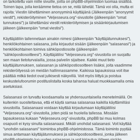
on tarkoitettu vain niille sivuille, joilla on phpBB-ohjelmiston luomaa sisältöä.
Toinen tapa, jolla keräämme tietoa on se, mitä lähetät. Tämä voi olla, mutta ei
rajoita: Viestin lähettäminen anonyyminä käyttäjänä (Jälkeenpäin "anonyymit
viestit"), rekisteröityminen "Veljesseura.org"-sivustolle (jälkeenpäin "omat
tunnuksesi") ja lähettämäsi viestit rekisteröitymisen ja sisäänkirjautumisen
jälkeen (jälkeenpäin "omat viestisi").
Käyttäjätiliin tallennetaan ainakin nimesi (jälkeenpäin "käyttäjätunnuksesi"),
henkilökohtainen salasana, jolla kirjaudut sisään (jälkeenpäin "salasanasi") ja
henkilökohtainen toimiva sähköpostiosoite (jälkeenpäin
"sähköpostiosoitteesi"). Käyttäjätilisi "Veljesseura.org"-sivustolla on suojattu
sen maan tietoturvalailla, jossa palvelin sijaitsee. Kaikki muut tieto
käyttäjätunnuksen, salasanan ja sähköpostiosoitteen lisäksi, joita vaadimme
rekisteröityessä on meidän hallinnassamme. Kaikissa tapauksissa voit itse
päättää mitkä tiedot ovat julkisesti näkyvillä. Voit myös liittyä ja poistua
keskustelufoorumin postituslistalta koska tahansa haluat muokkaamalla omia
asetuksiasi.
Salasanasi on turvattu koodaamalla se yhdensuuntaisella menetelmällä. On
kuitenkin suositeltavaa, että et käytä samaa salasanaa kaikilla käyttämilläsi
sivustoilla. Salasanaasi voidaan käyttää kirjautumaan käyttäjätiliisi
"Veljesseura.org"-sivustolla, joten pidä se huolella tallessa. Missään
tapauksessa kukaan "Veljesseura.org"-sivustolta, phpBB tai muu kolmas
osapuoli ei kysy sinulta salasanaasi. Mikäli unohdat salasanasi. Voit käyttää
"unohdin salasanani" toimintoa phpBB-ohjelmistossa. Tämä toiminto pyytää
sinua antamaan käyttäjätunnuksesi ja sähköpostiosoitteesi, jonka jälkeen
phpBB-ohjelmisto luo uuden salasanan ja voit kirjautua jälleen sisään.