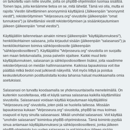
on tarkoitettu vain niille sivuille, joilla on phpBB-ohjelmiston luomaa sisältöä.
Toinen tapa, jolla keräämme tietoa on se, mitä lähetät. Tämä voi olla, mutta ei
rajoita: Viestin lähettäminen anonyyminä käyttäjänä (Jälkeenpäin "anonyymit
viestit"), rekisteröityminen "Veljesseura.org"-sivustolle (jälkeenpäin "omat
tunnuksesi") ja lähettämäsi viestit rekisteröitymisen ja sisäänkirjautumisen
jälkeen (jälkeenpäin "omat viestisi").
Käyttäjätiliin tallennetaan ainakin nimesi (jälkeenpäin "käyttäjätunnuksesi"),
henkilökohtainen salasana, jolla kirjaudut sisään (jälkeenpäin "salasanasi") ja
henkilökohtainen toimiva sähköpostiosoite (jälkeenpäin
"sähköpostiosoitteesi"). Käyttäjätilisi "Veljesseura.org"-sivustolla on suojattu
sen maan tietoturvalailla, jossa palvelin sijaitsee. Kaikki muut tieto
käyttäjätunnuksen, salasanan ja sähköpostiosoitteen lisäksi, joita vaadimme
rekisteröityessä on meidän hallinnassamme. Kaikissa tapauksissa voit itse
päättää mitkä tiedot ovat julkisesti näkyvillä. Voit myös liittyä ja poistua
keskustelufoorumin postituslistalta koska tahansa haluat muokkaamalla omia
asetuksiasi.
Salasanasi on turvattu koodaamalla se yhdensuuntaisella menetelmällä. On
kuitenkin suositeltavaa, että et käytä samaa salasanaa kaikilla käyttämilläsi
sivustoilla. Salasanaasi voidaan käyttää kirjautumaan käyttäjätiliisi
"Veljesseura.org"-sivustolla, joten pidä se huolella tallessa. Missään
tapauksessa kukaan "Veljesseura.org"-sivustolta, phpBB tai muu kolmas
osapuoli ei kysy sinulta salasanaasi. Mikäli unohdat salasanasi. Voit käyttää
"unohdin salasanani" toimintoa phpBB-ohjelmistossa. Tämä toiminto pyytää
sinua antamaan käyttäjätunnuksesi ja sähköpostiosoitteesi, jonka jälkeen
phpBB-ohjelmisto luo uuden salasanan ja voit kirjautua jälleen sisään.