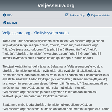
Veljesseura.org
UKK
Rekisteröidy
Kirjaudu sisään
Etusivu
Veljesseura.org - Yksityisyyden suoja
Tämä vakuutus selittää yksityiskohtaisesti, miten "Veljesseura.org" ja siihen
liittyvät yritykset (jälkeenpäin "me", "meitä", "meidän", "Veljesseura.org",
"https://veljesseura.org/foorumi") ja phpBB:n (jälkeenpäin "he", "heitä",
"heidän", "phpBB-ohjelmisto", "www.phpbb.com", "phpBB Group", "phpBB
Tiimit") käyttävät sinulta kerättyjä tietoja (jälkeenpäin "sinun tiedot").
Tietojasi kerätään kahdella tavalla: Selaamalla "Veljesseura.org"-sivustoa.
phpBB-ohjelmisto luo joitakin evästeitä, jotka ovat pieniä tekstitiedostoja.
Nämä tiedostot ladataan selaimesi väliaikaisiin tiedostoihin. Ensimmäiset kaksi
evästettä sisältävät tiedon käyttäjän yksilöimiseksi (jälkeenpäin "käyttäjän id")
ja anonyymin session tunnisteen. (jälkeenpäin "istunto id") Saat automaattiseti
myös kolmannen evästeen, kun olet selannut joitakin viestejä
"Veljesseura.org"-sivustolla ja näitä käytetään tallentamaan lukemiasi
vestiketjuja ja näin parantaen käyttökokemustasi.
Saatamme myös luoda phpBB-ohjelmiston ulkopuolisen evästeen
"Veljesseura.org"-sivustolta, Mutta se on tämän dokumentin ulkopuolella. Tämä