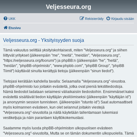
Veljesseura.org
UKK
Rekisteröidy
Kirjaudu sisään
Etusivu
Veljesseura.org - Yksityisyyden suoja
Tämä vakuutus selittää yksityiskohtaisesti, miten "Veljesseura.org" ja siihen
liittyvät yritykset (jälkeenpäin "me", "meitä", "meidän", "Veljesseura.org",
"https://veljesseura.org/foorumi") ja phpBB:n (jälkeenpäin "he", "heitä",
"heidän", "phpBB-ohjelmisto", "www.phpbb.com", "phpBB Group", "phpBB
Tiimit") käyttävät sinulta kerättyjä tietoja (jälkeenpäin "sinun tiedot").
Tietojasi kerätään kahdella tavalla: Selaamalla "Veljesseura.org"-sivustoa.
phpBB-ohjelmisto luo joitakin evästeitä, jotka ovat pieniä tekstitiedostoja.
Nämä tiedostot ladataan selaimesi väliaikaisiin tiedostoihin. Ensimmäiset kaksi
evästettä sisältävät tiedon käyttäjän yksilöimiseksi (jälkeenpäin "käyttäjän id")
ja anonyymin session tunnisteen. (jälkeenpäin "istunto id") Saat automaattiseti
myös kolmannen evästeen, kun olet selannut joitakin viestejä
"Veljesseura.org"-sivustolla ja näitä käytetään tallentamaan lukemiasi
vestiketjuja ja näin parantaen käyttökokemustasi.
Saatamme myös luoda phpBB-ohjelmiston ulkopuolisen evästeen
"Veljesseura.org"-sivustolta, Mutta se on tämän dokumentin ulkopuolella. Tämä