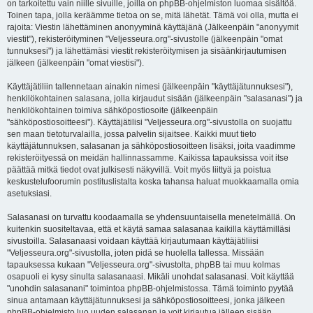
on tarkoitettu vain niille sivuille, joilla on phpBB-ohjelmiston luomaa sisältöä.
Toinen tapa, jolla keräämme tietoa on se, mitä lähetät. Tämä voi olla, mutta ei
rajoita: Viestin lähettäminen anonyyminä käyttäjänä (Jälkeenpäin "anonyymit
viestit"), rekisteröityminen "Veljesseura.org"-sivustolle (jälkeenpäin "omat
tunnuksesi") ja lähettämäsi viestit rekisteröitymisen ja sisäänkirjautumisen
jälkeen (jälkeenpäin "omat viestisi").
Käyttäjätiliin tallennetaan ainakin nimesi (jälkeenpäin "käyttäjätunnuksesi"),
henkilökohtainen salasana, jolla kirjaudut sisään (jälkeenpäin "salasanasi") ja
henkilökohtainen toimiva sähköpostiosoite (jälkeenpäin
"sähköpostiosoitteesi"). Käyttäjätilisi "Veljesseura.org"-sivustolla on suojattu
sen maan tietoturvalailla, jossa palvelin sijaitsee. Kaikki muut tieto
käyttäjätunnuksen, salasanan ja sähköpostiosoitteen lisäksi, joita vaadimme
rekisteröityessä on meidän hallinnassamme. Kaikissa tapauksissa voit itse
päättää mitkä tiedot ovat julkisesti näkyvillä. Voit myös liittyä ja poistua
keskustelufoorumin postituslistalta koska tahansa haluat muokkaamalla omia
asetuksiasi.
Salasanasi on turvattu koodaamalla se yhdensuuntaisella menetelmällä. On
kuitenkin suositeltavaa, että et käytä samaa salasanaa kaikilla käyttämilläsi
sivustoilla. Salasanaasi voidaan käyttää kirjautumaan käyttäjätiliisi
"Veljesseura.org"-sivustolla, joten pidä se huolella tallessa. Missään
tapauksessa kukaan "Veljesseura.org"-sivustolta, phpBB tai muu kolmas
osapuoli ei kysy sinulta salasanaasi. Mikäli unohdat salasanasi. Voit käyttää
"unohdin salasanani" toimintoa phpBB-ohjelmistossa. Tämä toiminto pyytää
sinua antamaan käyttäjätunnuksesi ja sähköpostiosoitteesi, jonka jälkeen
phpBB-ohjelmisto luo uuden salasanan ja voit kirjautua jälleen sisään.