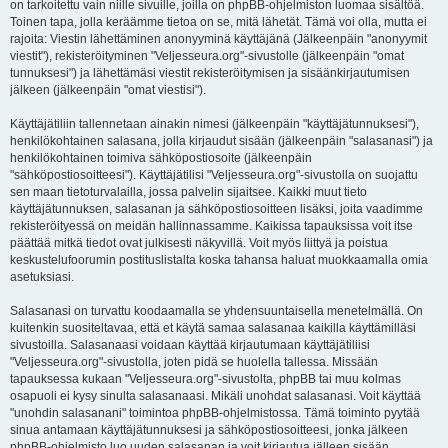
on tarkoitettu vain niille sivuille, joilla on phpBB-ohjelmiston luomaa sisältöä.
Toinen tapa, jolla keräämme tietoa on se, mitä lähetät. Tämä voi olla, mutta ei
rajoita: Viestin lähettäminen anonyyminä käyttäjänä (Jälkeenpäin "anonyymit
viestit"), rekisteröityminen "Veljesseura.org"-sivustolle (jälkeenpäin "omat
tunnuksesi") ja lähettämäsi viestit rekisteröitymisen ja sisäänkirjautumisen
jälkeen (jälkeenpäin "omat viestisi").
Käyttäjätiliin tallennetaan ainakin nimesi (jälkeenpäin "käyttäjätunnuksesi"),
henkilökohtainen salasana, jolla kirjaudut sisään (jälkeenpäin "salasanasi") ja
henkilökohtainen toimiva sähköpostiosoite (jälkeenpäin
"sähköpostiosoitteesi"). Käyttäjätilisi "Veljesseura.org"-sivustolla on suojattu
sen maan tietoturvalailla, jossa palvelin sijaitsee. Kaikki muut tieto
käyttäjätunnuksen, salasanan ja sähköpostiosoitteen lisäksi, joita vaadimme
rekisteröityessä on meidän hallinnassamme. Kaikissa tapauksissa voit itse
päättää mitkä tiedot ovat julkisesti näkyvillä. Voit myös liittyä ja poistua
keskustelufoorumin postituslistalta koska tahansa haluat muokkaamalla omia
asetuksiasi.
Salasanasi on turvattu koodaamalla se yhdensuuntaisella menetelmällä. On
kuitenkin suositeltavaa, että et käytä samaa salasanaa kaikilla käyttämilläsi
sivustoilla. Salasanaasi voidaan käyttää kirjautumaan käyttäjätiliisi
"Veljesseura.org"-sivustolla, joten pidä se huolella tallessa. Missään
tapauksessa kukaan "Veljesseura.org"-sivustolta, phpBB tai muu kolmas
osapuoli ei kysy sinulta salasanaasi. Mikäli unohdat salasanasi. Voit käyttää
"unohdin salasanani" toimintoa phpBB-ohjelmistossa. Tämä toiminto pyytää
sinua antamaan käyttäjätunnuksesi ja sähköpostiosoitteesi, jonka jälkeen
phpBB-ohjelmisto luo uuden salasanan ja voit kirjautua jälleen sisään.