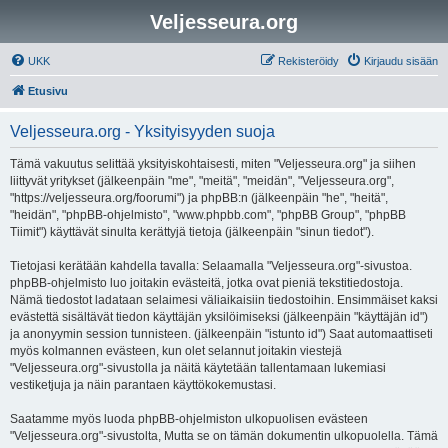
Veljesseura.org
UKK
Rekisteröidy
Kirjaudu sisään
Etusivu
Veljesseura.org - Yksityisyyden suoja
Tämä vakuutus selittää yksityiskohtaisesti, miten "Veljesseura.org" ja siihen
liittyvät yritykset (jälkeenpäin "me", "meitä", "meidän", "Veljesseura.org",
"https://veljesseura.org/foorumi") ja phpBB:n (jälkeenpäin "he", "heitä",
"heidän", "phpBB-ohjelmisto", "www.phpbb.com", "phpBB Group", "phpBB
Tiimit") käyttävät sinulta kerättyjä tietoja (jälkeenpäin "sinun tiedot").
Tietojasi kerätään kahdella tavalla: Selaamalla "Veljesseura.org"-sivustoa.
phpBB-ohjelmisto luo joitakin evästeitä, jotka ovat pieniä tekstitiedostoja.
Nämä tiedostot ladataan selaimesi väliaikaisiin tiedostoihin. Ensimmäiset kaksi
evästettä sisältävät tiedon käyttäjän yksilöimiseksi (jälkeenpäin "käyttäjän id")
ja anonyymin session tunnisteen. (jälkeenpäin "istunto id") Saat automaattiseti
myös kolmannen evästeen, kun olet selannut joitakin viestejä
"Veljesseura.org"-sivustolla ja näitä käytetään tallentamaan lukemiasi
vestiketjuja ja näin parantaen käyttökokemustasi.
Saatamme myös luoda phpBB-ohjelmiston ulkopuolisen evästeen
"Veljesseura.org"-sivustolta, Mutta se on tämän dokumentin ulkopuolella. Tämä