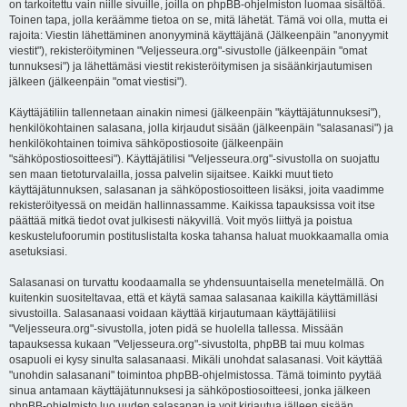
on tarkoitettu vain niille sivuille, joilla on phpBB-ohjelmiston luomaa sisältöä.
Toinen tapa, jolla keräämme tietoa on se, mitä lähetät. Tämä voi olla, mutta ei
rajoita: Viestin lähettäminen anonyyminä käyttäjänä (Jälkeenpäin "anonyymit
viestit"), rekisteröityminen "Veljesseura.org"-sivustolle (jälkeenpäin "omat
tunnuksesi") ja lähettämäsi viestit rekisteröitymisen ja sisäänkirjautumisen
jälkeen (jälkeenpäin "omat viestisi").
Käyttäjätiliin tallennetaan ainakin nimesi (jälkeenpäin "käyttäjätunnuksesi"),
henkilökohtainen salasana, jolla kirjaudut sisään (jälkeenpäin "salasanasi") ja
henkilökohtainen toimiva sähköpostiosoite (jälkeenpäin
"sähköpostiosoitteesi"). Käyttäjätilisi "Veljesseura.org"-sivustolla on suojattu
sen maan tietoturvalailla, jossa palvelin sijaitsee. Kaikki muut tieto
käyttäjätunnuksen, salasanan ja sähköpostiosoitteen lisäksi, joita vaadimme
rekisteröityessä on meidän hallinnassamme. Kaikissa tapauksissa voit itse
päättää mitkä tiedot ovat julkisesti näkyvillä. Voit myös liittyä ja poistua
keskustelufoorumin postituslistalta koska tahansa haluat muokkaamalla omia
asetuksiasi.
Salasanasi on turvattu koodaamalla se yhdensuuntaisella menetelmällä. On
kuitenkin suositeltavaa, että et käytä samaa salasanaa kaikilla käyttämilläsi
sivustoilla. Salasanaasi voidaan käyttää kirjautumaan käyttäjätiliisi
"Veljesseura.org"-sivustolla, joten pidä se huolella tallessa. Missään
tapauksessa kukaan "Veljesseura.org"-sivustolta, phpBB tai muu kolmas
osapuoli ei kysy sinulta salasanaasi. Mikäli unohdat salasanasi. Voit käyttää
"unohdin salasanani" toimintoa phpBB-ohjelmistossa. Tämä toiminto pyytää
sinua antamaan käyttäjätunnuksesi ja sähköpostiosoitteesi, jonka jälkeen
phpBB-ohjelmisto luo uuden salasanan ja voit kirjautua jälleen sisään.