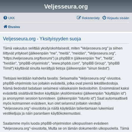
Veljesseura.org
UKK
Rekisteröidy
Kirjaudu sisään
Etusivu
Veljesseura.org - Yksityisyyden suoja
Tämä vakuutus selittää yksityiskohtaisesti, miten "Veljesseura.org" ja siihen
liittyvät yritykset (jälkeenpäin "me", "meitä", "meidän", "Veljesseura.org",
"https://veljesseura.org/foorumi") ja phpBB:n (jälkeenpäin "he", "heitä",
"heidän", "phpBB-ohjelmisto", "www.phpbb.com", "phpBB Group", "phpBB
Tiimit") käyttävät sinulta kerättyjä tietoja (jälkeenpäin "sinun tiedot").
Tietojasi kerätään kahdella tavalla: Selaamalla "Veljesseura.org"-sivustoa.
phpBB-ohjelmisto luo joitakin evästeitä, jotka ovat pieniä tekstitiedostoja.
Nämä tiedostot ladataan selaimesi väliaikaisiin tiedostoihin. Ensimmäiset kaksi
evästettä sisältävät tiedon käyttäjän yksilöimiseksi (jälkeenpäin "käyttäjän id")
ja anonyymin session tunnisteen. (jälkeenpäin "istunto id") Saat automaattiseti
myös kolmannen evästeen, kun olet selannut joitakin viestejä
"Veljesseura.org"-sivustolla ja näitä käytetään tallentamaan lukemiasi
vestiketjuja ja näin parantaen käyttökokemustasi.
Saatamme myös luoda phpBB-ohjelmiston ulkopuolisen evästeen
"Veljesseura.org"-sivustolta, Mutta se on tämän dokumentin ulkopuolella. Tämä