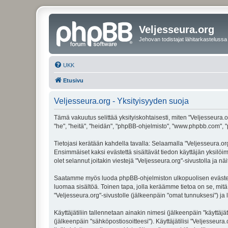
Veljesseura.org
Jehovan todistajat lähitarkastelussa
UKK
Etusivu
Veljesseura.org - Yksityisyyden suoja
Tämä vakuutus selittää yksityiskohtaisesti, miten "Veljesseura.or
"he", "heitä", "heidän", "phpBB-ohjelmisto", "www.phpbb.com", "p
Tietojasi kerätään kahdella tavalla: Selaamalla "Veljesseura.org"
Ensimmäiset kaksi evästettä sisältävät tiedon käyttäjän yksilöi
olet selannut joitakin viestejä "Veljesseura.org"-sivustolla ja 
Saatamme myös luoda phpBB-ohjelmiston ulkopuolisen evästeen "V
luomaa sisältöä. Toinen tapa, jolla keräämme tietoa on se, mitä 
"Veljesseura.org"-sivustolle (jälkeenpäin "omat tunnuksesi") ja l
Käyttäjätiliin tallennetaan ainakin nimesi (jälkeenpäin "käyttä
(jälkeenpäin "sähköpostiosoitteesi"). Käyttäjätilisi "Veljesseura