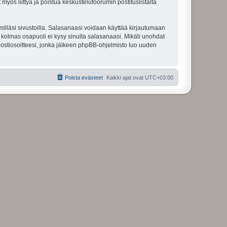
 myös liittyä ja poistua keskustelufoorumin postituslistalta
illäsi sivustoilla. Salasanaasi voidaan käyttää kirjautumaan
u kolmas osapuoli ei kysy sinulta salasanaasi. Mikäli unohdat
ostiosoitteesi, jonka jälkeen phpBB-ohjelmisto luo uuden
Poista evästeet
Kaikki ajat ovat
UTC+03:00