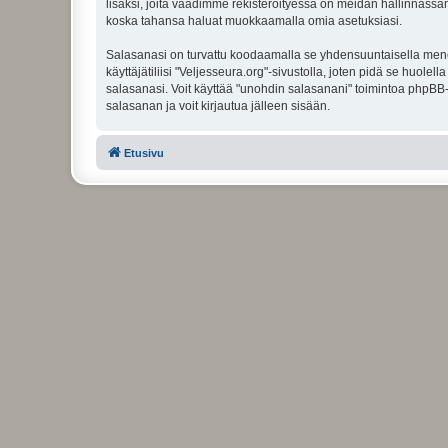
lisäksi, joita vaadimme rekisteröityessä on meidän hallinnassamme
koska tahansa haluat muokkaamalla omia asetuksiasi.
Salasanasi on turvattu koodaamalla se yhdensuuntaisella menete
käyttäjätiliisi "Veljesseura.org"-sivustolla, joten pidä se huol
salasanasi. Voit käyttää "unohdin salasanani" toimintoa phpBB
salasanan ja voit kirjautua jälleen sisään.
Etusivu