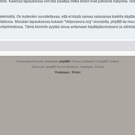
. Kaikissa tapauksissa voit itse päättää mitkä tiedot ovat julkisesti näkyvillä. Voit
lmällä. On kuitenkin suositeltavaa, että et käytä samaa salasanaa kaikilla käyttäm
ella tallessa. Missään tapauksessa kukaan "Veljesseura.org"-sivustolta, phpBB tai mu
-ohjelmistossa. Tämä toiminto pyytää sinua antamaan käyttäjätunnuksesi ja sähköp
Keskustelufoorumin ohjelmisto
phpBB
® Forum Software © phpBB Limited
Käännös: phpBB Suomi (lurttinen, harritapio, Pettis)
Yksityisyys
|
Ehdot