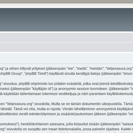
g" ja siihen liittyvät yritykset (jälkeenpäin "me", "meitä", "meidän", "Veljesseura.org
hpBB Group", "phpBB Tiimit") käyttävät sinulta kerättyjä tietoja (jälkeenpäin "sinun t
-sivustoa. phpBB-ohjelmisto luo joitakin evästeitä, jotka ovat pieniä tekstitiedostoj
miseksi (jälkeenpäin "käyttäjän id") ja anonyymin session tunnisteen. (jälkeenpäin 
näitä käytetään tallentamaan lukemiasi vestiketjuja ja näin parantaen käyttökokemusta
eljesseura.org"-sivustolta, Mutta se on tämän dokumentin ulkopuolella. Tämä on ta
lähetät. Tämä voi olla, mutta ei rajoita: Viestin lähettäminen anonyyminä käyttäjänä
ähettämäsi viestit rekisteröitymisen ja sisäänkirjautumisen jälkeen (jälkeenpäin "oma
jätunnuksesi"), henkilökohtainen salasana, jolla kirjaudut sisään (jälkeenpäin "sala
.org"-sivustolla on suojattu sen maan tietoturvalailla, jossa palvelin sijaitsee. Kaik