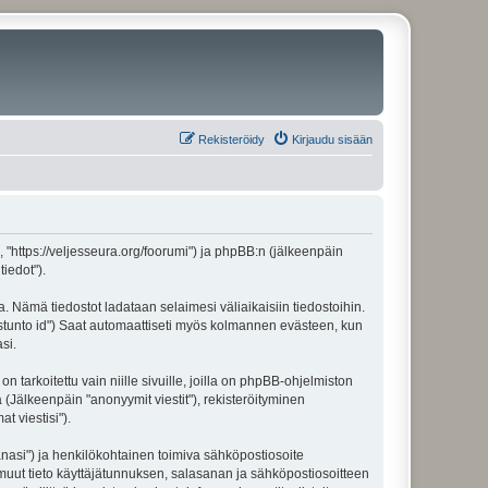
Rekisteröidy
Kirjaudu sisään
", "https://veljesseura.org/foorumi") ja phpBB:n (jälkeenpäin
iedot").
a. Nämä tiedostot ladataan selaimesi väliaikaisiin tiedostoihin.
"istunto id") Saat automaattiseti myös kolmannen evästeen, kun
si.
rkoitettu vain niille sivuille, joilla on phpBB-ohjelmiston
 (Jälkeenpäin "anonyymit viestit"), rekisteröityminen
t viestisi").
sanasi") ja henkilökohtainen toimiva sähköpostiosoite
ki muut tieto käyttäjätunnuksen, salasanan ja sähköpostiosoitteen