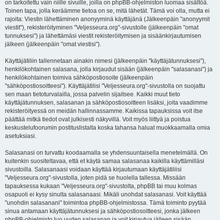
on tarkoitettu vain niille sivuille, joilla on phpBB-ohjelmiston luomaa sisältöä.
Toinen tapa, jolla keräämme tietoa on se, mitä lähetät. Tämä voi olla, mutta ei
rajoita: Viestin lähettäminen anonyyminä käyttäjänä (Jälkeenpäin "anonyymit
viestit"), rekisteröityminen "Veljesseura.org"-sivustolle (jälkeenpäin "omat
tunnuksesi") ja lähettämäsi viestit rekisteröitymisen ja sisäänkirjautumisen
jälkeen (jälkeenpäin "omat viestisi").
Käyttäjätiliin tallennetaan ainakin nimesi (jälkeenpäin "käyttäjätunnuksesi"),
henkilökohtainen salasana, jolla kirjaudut sisään (jälkeenpäin "salasanasi") ja
henkilökohtainen toimiva sähköpostiosoite (jälkeenpäin
"sähköpostiosoitteesi"). Käyttäjätilisi "Veljesseura.org"-sivustolla on suojattu
sen maan tietoturvalailla, jossa palvelin sijaitsee. Kaikki muut tieto
käyttäjätunnuksen, salasanan ja sähköpostiosoitteen lisäksi, joita vaadimme
rekisteröityessä on meidän hallinnassamme. Kaikissa tapauksissa voit itse
päättää mitkä tiedot ovat julkisesti näkyvillä. Voit myös liittyä ja poistua
keskustelufoorumin postituslistalta koska tahansa haluat muokkaamalla omia
asetuksiasi.
Salasanasi on turvattu koodaamalla se yhdensuuntaisella menetelmällä. On
kuitenkin suositeltavaa, että et käytä samaa salasanaa kaikilla käyttämilläsi
sivustoilla. Salasanaasi voidaan käyttää kirjautumaan käyttäjätiliisi
"Veljesseura.org"-sivustolla, joten pidä se huolella tallessa. Missään
tapauksessa kukaan "Veljesseura.org"-sivustolta, phpBB tai muu kolmas
osapuoli ei kysy sinulta salasanaasi. Mikäli unohdat salasanasi. Voit käyttää
"unohdin salasanani" toimintoa phpBB-ohjelmistossa. Tämä toiminto pyytää
sinua antamaan käyttäjätunnuksesi ja sähköpostiosoitteesi, jonka jälkeen
phpBB-ohjelmisto luo uuden salasanan ja voit kirjautua jälleen sisään.