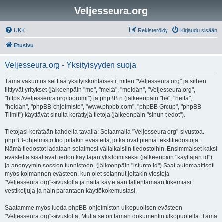
Veljesseura.org
UKK
Rekisteröidy
Kirjaudu sisään
Etusivu
Veljesseura.org - Yksityisyyden suoja
Tämä vakuutus selittää yksityiskohtaisesti, miten "Veljesseura.org" ja siihen
liittyvät yritykset (jälkeenpäin "me", "meitä", "meidän", "Veljesseura.org",
"https://veljesseura.org/foorumi") ja phpBB:n (jälkeenpäin "he", "heitä",
"heidän", "phpBB-ohjelmisto", "www.phpbb.com", "phpBB Group", "phpBB
Tiimit") käyttävät sinulta kerättyjä tietoja (jälkeenpäin "sinun tiedot").
Tietojasi kerätään kahdella tavalla: Selaamalla "Veljesseura.org"-sivustoa.
phpBB-ohjelmisto luo joitakin evästeitä, jotka ovat pieniä tekstitiedostoja.
Nämä tiedostot ladataan selaimesi väliaikaisiin tiedostoihin. Ensimmäiset kaksi
evästettä sisältävät tiedon käyttäjän yksilöimiseksi (jälkeenpäin "käyttäjän id")
ja anonyymin session tunnisteen. (jälkeenpäin "istunto id") Saat automaattiseti
myös kolmannen evästeen, kun olet selannut joitakin viestejä
"Veljesseura.org"-sivustolla ja näitä käytetään tallentamaan lukemiasi
vestiketjuja ja näin parantaen käyttökokemustasi.
Saatamme myös luoda phpBB-ohjelmiston ulkopuolisen evästeen
"Veljesseura.org"-sivustolta, Mutta se on tämän dokumentin ulkopuolella. Tämä