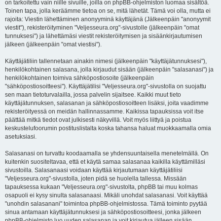
on tarkoitettu vain niille sivuille, joilla on phpBB-ohjelmiston luomaa sisältöä.
Toinen tapa, jolla keräämme tietoa on se, mitä lähetät. Tämä voi olla, mutta ei
rajoita: Viestin lähettäminen anonyyminä käyttäjänä (Jälkeenpäin "anonyymit
viestit"), rekisteröityminen "Veljesseura.org"-sivustolle (jälkeenpäin "omat
tunnuksesi") ja lähettämäsi viestit rekisteröitymisen ja sisäänkirjautumisen
jälkeen (jälkeenpäin "omat viestisi").
Käyttäjätiliin tallennetaan ainakin nimesi (jälkeenpäin "käyttäjätunnuksesi"),
henkilökohtainen salasana, jolla kirjaudut sisään (jälkeenpäin "salasanasi") ja
henkilökohtainen toimiva sähköpostiosoite (jälkeenpäin
"sähköpostiosoitteesi"). Käyttäjätilisi "Veljesseura.org"-sivustolla on suojattu
sen maan tietoturvalailla, jossa palvelin sijaitsee. Kaikki muut tieto
käyttäjätunnuksen, salasanan ja sähköpostiosoitteen lisäksi, joita vaadimme
rekisteröityessä on meidän hallinnassamme. Kaikissa tapauksissa voit itse
päättää mitkä tiedot ovat julkisesti näkyvillä. Voit myös liittyä ja poistua
keskustelufoorumin postituslistalta koska tahansa haluat muokkaamalla omia
asetuksiasi.
Salasanasi on turvattu koodaamalla se yhdensuuntaisella menetelmällä. On
kuitenkin suositeltavaa, että et käytä samaa salasanaa kaikilla käyttämilläsi
sivustoilla. Salasanaasi voidaan käyttää kirjautumaan käyttäjätiliisi
"Veljesseura.org"-sivustolla, joten pidä se huolella tallessa. Missään
tapauksessa kukaan "Veljesseura.org"-sivustolta, phpBB tai muu kolmas
osapuoli ei kysy sinulta salasanaasi. Mikäli unohdat salasanasi. Voit käyttää
"unohdin salasanani" toimintoa phpBB-ohjelmistossa. Tämä toiminto pyytää
sinua antamaan käyttäjätunnuksesi ja sähköpostiosoitteesi, jonka jälkeen
phpBB-ohjelmisto luo uuden salasanan ja voit kirjautua jälleen sisään.