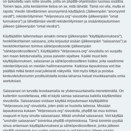
on tarkoitettu vain niille sivuille, joilla on phpBB-ohjelmiston luomaa sisältöä.
Toinen tapa, jolla keräämme tietoa on se, mitä lähetät. Tämä voi olla, mutta ei
rajoita: Viestin lähettäminen anonyyminä käyttäjänä (Jälkeenpäin "anonyymit
viestit"), rekisteröityminen "Veljesseura.org"-sivustolle (jälkeenpäin "omat
tunnuksesi") ja lähettämäsi viestit rekisteröitymisen ja sisäänkirjautumisen
jälkeen (jälkeenpäin "omat viestisi").
Käyttäjätiliin tallennetaan ainakin nimesi (jälkeenpäin "käyttäjätunnuksesi"),
henkilökohtainen salasana, jolla kirjaudut sisään (jälkeenpäin "salasanasi") ja
henkilökohtainen toimiva sähköpostiosoite (jälkeenpäin
"sähköpostiosoitteesi"). Käyttäjätilisi "Veljesseura.org"-sivustolla on suojattu
sen maan tietoturvalailla, jossa palvelin sijaitsee. Kaikki muut tieto
käyttäjätunnuksen, salasanan ja sähköpostiosoitteen lisäksi, joita vaadimme
rekisteröityessä on meidän hallinnassamme. Kaikissa tapauksissa voit itse
päättää mitkä tiedot ovat julkisesti näkyvillä. Voit myös liittyä ja poistua
keskustelufoorumin postituslistalta koska tahansa haluat muokkaamalla omia
asetuksiasi.
Salasanasi on turvattu koodaamalla se yhdensuuntaisella menetelmällä. On
kuitenkin suositeltavaa, että et käytä samaa salasanaa kaikilla käyttämilläsi
sivustoilla. Salasanaasi voidaan käyttää kirjautumaan käyttäjätiliisi
"Veljesseura.org"-sivustolla, joten pidä se huolella tallessa. Missään
tapauksessa kukaan "Veljesseura.org"-sivustolta, phpBB tai muu kolmas
osapuoli ei kysy sinulta salasanaasi. Mikäli unohdat salasanasi. Voit käyttää
"unohdin salasanani" toimintoa phpBB-ohjelmistossa. Tämä toiminto pyytää
sinua antamaan käyttäjätunnuksesi ja sähköpostiosoitteesi, jonka jälkeen
phpBB-ohjelmisto luo uuden salasanan ja voit kirjautua jälleen sisään.