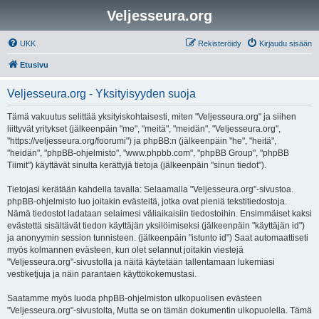
Veljesseura.org
UKK
Rekisteröidy
Kirjaudu sisään
Etusivu
Veljesseura.org - Yksityisyyden suoja
Tämä vakuutus selittää yksityiskohtaisesti, miten "Veljesseura.org" ja siihen
liittyvät yritykset (jälkeenpäin "me", "meitä", "meidän", "Veljesseura.org",
"https://veljesseura.org/foorumi") ja phpBB:n (jälkeenpäin "he", "heitä",
"heidän", "phpBB-ohjelmisto", "www.phpbb.com", "phpBB Group", "phpBB
Tiimit") käyttävät sinulta kerättyjä tietoja (jälkeenpäin "sinun tiedot").
Tietojasi kerätään kahdella tavalla: Selaamalla "Veljesseura.org"-sivustoa.
phpBB-ohjelmisto luo joitakin evästeitä, jotka ovat pieniä tekstitiedostoja.
Nämä tiedostot ladataan selaimesi väliaikaisiin tiedostoihin. Ensimmäiset kaksi
evästettä sisältävät tiedon käyttäjän yksilöimiseksi (jälkeenpäin "käyttäjän id")
ja anonyymin session tunnisteen. (jälkeenpäin "istunto id") Saat automaattiseti
myös kolmannen evästeen, kun olet selannut joitakin viestejä
"Veljesseura.org"-sivustolla ja näitä käytetään tallentamaan lukemiasi
vestiketjuja ja näin parantaen käyttökokemustasi.
Saatamme myös luoda phpBB-ohjelmiston ulkopuolisen evästeen
"Veljesseura.org"-sivustolta, Mutta se on tämän dokumentin ulkopuolella. Tämä