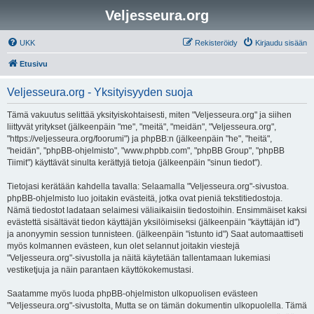
Veljesseura.org
UKK
Rekisteröidy
Kirjaudu sisään
Etusivu
Veljesseura.org - Yksityisyyden suoja
Tämä vakuutus selittää yksityiskohtaisesti, miten "Veljesseura.org" ja siihen
liittyvät yritykset (jälkeenpäin "me", "meitä", "meidän", "Veljesseura.org",
"https://veljesseura.org/foorumi") ja phpBB:n (jälkeenpäin "he", "heitä",
"heidän", "phpBB-ohjelmisto", "www.phpbb.com", "phpBB Group", "phpBB
Tiimit") käyttävät sinulta kerättyjä tietoja (jälkeenpäin "sinun tiedot").
Tietojasi kerätään kahdella tavalla: Selaamalla "Veljesseura.org"-sivustoa.
phpBB-ohjelmisto luo joitakin evästeitä, jotka ovat pieniä tekstitiedostoja.
Nämä tiedostot ladataan selaimesi väliaikaisiin tiedostoihin. Ensimmäiset kaksi
evästettä sisältävät tiedon käyttäjän yksilöimiseksi (jälkeenpäin "käyttäjän id")
ja anonyymin session tunnisteen. (jälkeenpäin "istunto id") Saat automaattiseti
myös kolmannen evästeen, kun olet selannut joitakin viestejä
"Veljesseura.org"-sivustolla ja näitä käytetään tallentamaan lukemiasi
vestiketjuja ja näin parantaen käyttökokemustasi.
Saatamme myös luoda phpBB-ohjelmiston ulkopuolisen evästeen
"Veljesseura.org"-sivustolta, Mutta se on tämän dokumentin ulkopuolella. Tämä