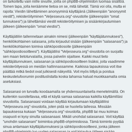
on tarkoitettu vain niille sivuille, joilla on phpBB-ohjelmiston luomaa sisältöä.
Toinen tapa, jolla keräämme tietoa on se, mitä lähetät. Tämä voi olla, mutta ei
rajoita: Viestin lähettäminen anonyyminä käyttäjänä (Jälkeenpäin "anonyymit
viestit"), rekisteröityminen "Veljesseura.org"-sivustolle (jälkeenpäin "omat
tunnuksesi") ja lähettämäsi viestit rekisteröitymisen ja sisäänkirjautumisen
jälkeen (jälkeenpäin "omat viestisi").
Käyttäjätiliin tallennetaan ainakin nimesi (jälkeenpäin "käyttäjätunnuksesi"),
henkilökohtainen salasana, jolla kirjaudut sisään (jälkeenpäin "salasanasi") ja
henkilökohtainen toimiva sähköpostiosoite (jälkeenpäin
"sähköpostiosoitteesi"). Käyttäjätilisi "Veljesseura.org"-sivustolla on suojattu
sen maan tietoturvalailla, jossa palvelin sijaitsee. Kaikki muut tieto
käyttäjätunnuksen, salasanan ja sähköpostiosoitteen lisäksi, joita vaadimme
rekisteröityessä on meidän hallinnassamme. Kaikissa tapauksissa voit itse
päättää mitkä tiedot ovat julkisesti näkyvillä. Voit myös liittyä ja poistua
keskustelufoorumin postituslistalta koska tahansa haluat muokkaamalla omia
asetuksiasi.
Salasanasi on turvattu koodaamalla se yhdensuuntaisella menetelmällä. On
kuitenkin suositeltavaa, että et käytä samaa salasanaa kaikilla käyttämilläsi
sivustoilla. Salasanaasi voidaan käyttää kirjautumaan käyttäjätiliisi
"Veljesseura.org"-sivustolla, joten pidä se huolella tallessa. Missään
tapauksessa kukaan "Veljesseura.org"-sivustolta, phpBB tai muu kolmas
osapuoli ei kysy sinulta salasanaasi. Mikäli unohdat salasanasi. Voit käyttää
"unohdin salasanani" toimintoa phpBB-ohjelmistossa. Tämä toiminto pyytää
sinua antamaan käyttäjätunnuksesi ja sähköpostiosoitteesi, jonka jälkeen
phpBB-ohjelmisto luo uuden salasanan ja voit kirjautua jälleen sisään.