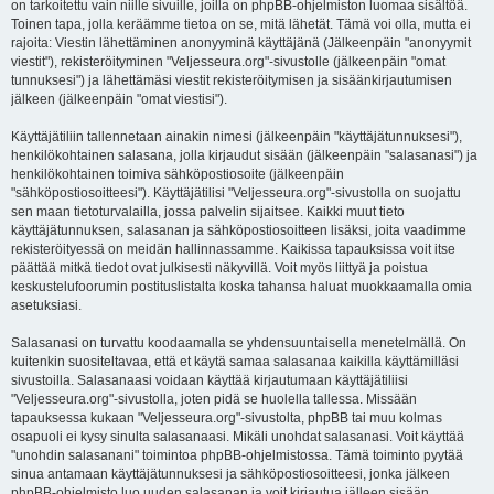
on tarkoitettu vain niille sivuille, joilla on phpBB-ohjelmiston luomaa sisältöä.
Toinen tapa, jolla keräämme tietoa on se, mitä lähetät. Tämä voi olla, mutta ei
rajoita: Viestin lähettäminen anonyyminä käyttäjänä (Jälkeenpäin "anonyymit
viestit"), rekisteröityminen "Veljesseura.org"-sivustolle (jälkeenpäin "omat
tunnuksesi") ja lähettämäsi viestit rekisteröitymisen ja sisäänkirjautumisen
jälkeen (jälkeenpäin "omat viestisi").
Käyttäjätiliin tallennetaan ainakin nimesi (jälkeenpäin "käyttäjätunnuksesi"),
henkilökohtainen salasana, jolla kirjaudut sisään (jälkeenpäin "salasanasi") ja
henkilökohtainen toimiva sähköpostiosoite (jälkeenpäin
"sähköpostiosoitteesi"). Käyttäjätilisi "Veljesseura.org"-sivustolla on suojattu
sen maan tietoturvalailla, jossa palvelin sijaitsee. Kaikki muut tieto
käyttäjätunnuksen, salasanan ja sähköpostiosoitteen lisäksi, joita vaadimme
rekisteröityessä on meidän hallinnassamme. Kaikissa tapauksissa voit itse
päättää mitkä tiedot ovat julkisesti näkyvillä. Voit myös liittyä ja poistua
keskustelufoorumin postituslistalta koska tahansa haluat muokkaamalla omia
asetuksiasi.
Salasanasi on turvattu koodaamalla se yhdensuuntaisella menetelmällä. On
kuitenkin suositeltavaa, että et käytä samaa salasanaa kaikilla käyttämilläsi
sivustoilla. Salasanaasi voidaan käyttää kirjautumaan käyttäjätiliisi
"Veljesseura.org"-sivustolla, joten pidä se huolella tallessa. Missään
tapauksessa kukaan "Veljesseura.org"-sivustolta, phpBB tai muu kolmas
osapuoli ei kysy sinulta salasanaasi. Mikäli unohdat salasanasi. Voit käyttää
"unohdin salasanani" toimintoa phpBB-ohjelmistossa. Tämä toiminto pyytää
sinua antamaan käyttäjätunnuksesi ja sähköpostiosoitteesi, jonka jälkeen
phpBB-ohjelmisto luo uuden salasanan ja voit kirjautua jälleen sisään.