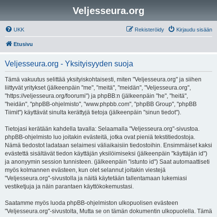
Veljesseura.org
UKK
Rekisteröidy
Kirjaudu sisään
Etusivu
Veljesseura.org - Yksityisyyden suoja
Tämä vakuutus selittää yksityiskohtaisesti, miten "Veljesseura.org" ja siihen
liittyvät yritykset (jälkeenpäin "me", "meitä", "meidän", "Veljesseura.org",
"https://veljesseura.org/foorumi") ja phpBB:n (jälkeenpäin "he", "heitä",
"heidän", "phpBB-ohjelmisto", "www.phpbb.com", "phpBB Group", "phpBB
Tiimit") käyttävät sinulta kerättyjä tietoja (jälkeenpäin "sinun tiedot").
Tietojasi kerätään kahdella tavalla: Selaamalla "Veljesseura.org"-sivustoa.
phpBB-ohjelmisto luo joitakin evästeitä, jotka ovat pieniä tekstitiedostoja.
Nämä tiedostot ladataan selaimesi väliaikaisiin tiedostoihin. Ensimmäiset kaksi
evästettä sisältävät tiedon käyttäjän yksilöimiseksi (jälkeenpäin "käyttäjän id")
ja anonyymin session tunnisteen. (jälkeenpäin "istunto id") Saat automaattiseti
myös kolmannen evästeen, kun olet selannut joitakin viestejä
"Veljesseura.org"-sivustolla ja näitä käytetään tallentamaan lukemiasi
vestiketjuja ja näin parantaen käyttökokemustasi.
Saatamme myös luoda phpBB-ohjelmiston ulkopuolisen evästeen
"Veljesseura.org"-sivustolta, Mutta se on tämän dokumentin ulkopuolella. Tämä