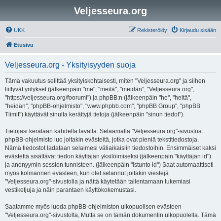
Veljesseura.org
UKK
Rekisteröidy
Kirjaudu sisään
Etusivu
Veljesseura.org - Yksityisyyden suoja
Tämä vakuutus selittää yksityiskohtaisesti, miten "Veljesseura.org" ja siihen
liittyvät yritykset (jälkeenpäin "me", "meitä", "meidän", "Veljesseura.org",
"https://veljesseura.org/foorumi") ja phpBB:n (jälkeenpäin "he", "heitä",
"heidän", "phpBB-ohjelmisto", "www.phpbb.com", "phpBB Group", "phpBB
Tiimit") käyttävät sinulta kerättyjä tietoja (jälkeenpäin "sinun tiedot").
Tietojasi kerätään kahdella tavalla: Selaamalla "Veljesseura.org"-sivustoa.
phpBB-ohjelmisto luo joitakin evästeitä, jotka ovat pieniä tekstitiedostoja.
Nämä tiedostot ladataan selaimesi väliaikaisiin tiedostoihin. Ensimmäiset kaksi
evästettä sisältävät tiedon käyttäjän yksilöimiseksi (jälkeenpäin "käyttäjän id")
ja anonyymin session tunnisteen. (jälkeenpäin "istunto id") Saat automaattiseti
myös kolmannen evästeen, kun olet selannut joitakin viestejä
"Veljesseura.org"-sivustolla ja näitä käytetään tallentamaan lukemiasi
vestiketjuja ja näin parantaen käyttökokemustasi.
Saatamme myös luoda phpBB-ohjelmiston ulkopuolisen evästeen
"Veljesseura.org"-sivustolta, Mutta se on tämän dokumentin ulkopuolella. Tämä