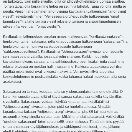
on tarkoitettu vain niille sivuille, joilla on phpBB-ohjelmiston luomaa sisältöä.
Toinen tapa, jolla keräämme tietoa on se, mitä lähetät. Tämä voi olla, mutta ei
rajoita: Viestin lähettäminen anonyyminä käyttäjänä (Jälkeenpäin "anonyymit
viestit"), rekisteröityminen "Veljesseura.org"-sivustolle (jälkeenpäin "omat
tunnuksesi") ja lähettämäsi viestit rekisteröitymisen ja sisäänkirjautumisen
jälkeen (jälkeenpäin "omat viestisi").
Käyttäjätiliin tallennetaan ainakin nimesi (jälkeenpäin "käyttäjätunnuksesi"),
henkilökohtainen salasana, jolla kirjaudut sisään (jälkeenpäin "salasanasi") ja
henkilökohtainen toimiva sähköpostiosoite (jälkeenpäin
"sähköpostiosoitteesi"). Käyttäjätilisi "Veljesseura.org"-sivustolla on suojattu
sen maan tietoturvalailla, jossa palvelin sijaitsee. Kaikki muut tieto
käyttäjätunnuksen, salasanan ja sähköpostiosoitteen lisäksi, joita vaadimme
rekisteröityessä on meidän hallinnassamme. Kaikissa tapauksissa voit itse
päättää mitkä tiedot ovat julkisesti näkyvillä. Voit myös liittyä ja poistua
keskustelufoorumin postituslistalta koska tahansa haluat muokkaamalla omia
asetuksiasi.
Salasanasi on turvattu koodaamalla se yhdensuuntaisella menetelmällä. On
kuitenkin suositeltavaa, että et käytä samaa salasanaa kaikilla käyttämilläsi
sivustoilla. Salasanaasi voidaan käyttää kirjautumaan käyttäjätiliisi
"Veljesseura.org"-sivustolla, joten pidä se huolella tallessa. Missään
tapauksessa kukaan "Veljesseura.org"-sivustolta, phpBB tai muu kolmas
osapuoli ei kysy sinulta salasanaasi. Mikäli unohdat salasanasi. Voit käyttää
"unohdin salasanani" toimintoa phpBB-ohjelmistossa. Tämä toiminto pyytää
sinua antamaan käyttäjätunnuksesi ja sähköpostiosoitteesi, jonka jälkeen
phpBB-ohjelmisto luo uuden salasanan ja voit kirjautua jälleen sisään.