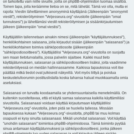
on tarkoitettu vain niille sivuille, joilla on phpBB-ohjelmiston luomaa sisältöä.
Toinen tapa, jolla keräämme tietoa on se, mitä lähetät. Tämä voi olla, mutta ei
rajoita: Viestin lähettäminen anonyyminä käyttäjänä (Jälkeenpäin "anonyymit
viestit"), rekisteröityminen "Veljesseura.org"-sivustolle (jälkeenpäin "omat
tunnuksesi") ja lähettämäsi viestit rekisteröitymisen ja sisäänkirjautumisen
jälkeen (jälkeenpäin "omat viestisi").
Käyttäjätiliin tallennetaan ainakin nimesi (jälkeenpäin "käyttäjätunnuksesi"),
henkilökohtainen salasana, jolla kirjaudut sisään (jälkeenpäin "salasanasi") ja
henkilökohtainen toimiva sähköpostiosoite (jälkeenpäin
"sähköpostiosoitteesi"). Käyttäjätilisi "Veljesseura.org"-sivustolla on suojattu
sen maan tietoturvalailla, jossa palvelin sijaitsee. Kaikki muut tieto
käyttäjätunnuksen, salasanan ja sähköpostiosoitteen lisäksi, joita vaadimme
rekisteröityessä on meidän hallinnassamme. Kaikissa tapauksissa voit itse
päättää mitkä tiedot ovat julkisesti näkyvillä. Voit myös liittyä ja poistua
keskustelufoorumin postituslistalta koska tahansa haluat muokkaamalla omia
asetuksiasi.
Salasanasi on turvattu koodaamalla se yhdensuuntaisella menetelmällä. On
kuitenkin suositeltavaa, että et käytä samaa salasanaa kaikilla käyttämilläsi
sivustoilla. Salasanaasi voidaan käyttää kirjautumaan käyttäjätiliisi
"Veljesseura.org"-sivustolla, joten pidä se huolella tallessa. Missään
tapauksessa kukaan "Veljesseura.org"-sivustolta, phpBB tai muu kolmas
osapuoli ei kysy sinulta salasanaasi. Mikäli unohdat salasanasi. Voit käyttää
"unohdin salasanani" toimintoa phpBB-ohjelmistossa. Tämä toiminto pyytää
sinua antamaan käyttäjätunnuksesi ja sähköpostiosoitteesi, jonka jälkeen
phpBB-ohjelmisto luo uuden salasanan ja voit kirjautua jälleen sisään.