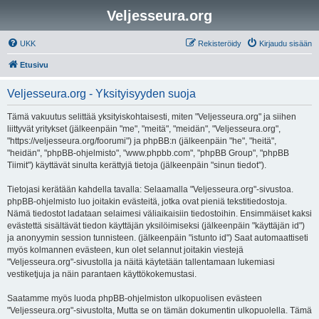
Veljesseura.org
UKK
Rekisteröidy
Kirjaudu sisään
Etusivu
Veljesseura.org - Yksityisyyden suoja
Tämä vakuutus selittää yksityiskohtaisesti, miten "Veljesseura.org" ja siihen
liittyvät yritykset (jälkeenpäin "me", "meitä", "meidän", "Veljesseura.org",
"https://veljesseura.org/foorumi") ja phpBB:n (jälkeenpäin "he", "heitä",
"heidän", "phpBB-ohjelmisto", "www.phpbb.com", "phpBB Group", "phpBB
Tiimit") käyttävät sinulta kerättyjä tietoja (jälkeenpäin "sinun tiedot").
Tietojasi kerätään kahdella tavalla: Selaamalla "Veljesseura.org"-sivustoa.
phpBB-ohjelmisto luo joitakin evästeitä, jotka ovat pieniä tekstitiedostoja.
Nämä tiedostot ladataan selaimesi väliaikaisiin tiedostoihin. Ensimmäiset kaksi
evästettä sisältävät tiedon käyttäjän yksilöimiseksi (jälkeenpäin "käyttäjän id")
ja anonyymin session tunnisteen. (jälkeenpäin "istunto id") Saat automaattiseti
myös kolmannen evästeen, kun olet selannut joitakin viestejä
"Veljesseura.org"-sivustolla ja näitä käytetään tallentamaan lukemiasi
vestiketjuja ja näin parantaen käyttökokemustasi.
Saatamme myös luoda phpBB-ohjelmiston ulkopuolisen evästeen
"Veljesseura.org"-sivustolta, Mutta se on tämän dokumentin ulkopuolella. Tämä