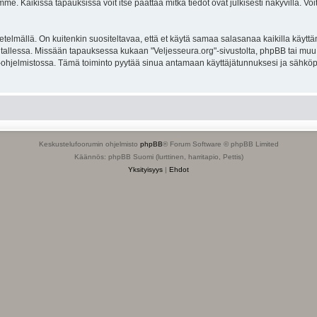
. Kaikissa tapauksissa voit itse päättää mitkä tiedot ovat julkisesti näkyvillä. Voit
lmällä. On kuitenkin suositeltavaa, että et käytä samaa salasanaa kaikilla käyttäm
ella tallessa. Missään tapauksessa kukaan "Veljesseura.org"-sivustolta, phpBB tai mu
-ohjelmistossa. Tämä toiminto pyytää sinua antamaan käyttäjätunnuksesi ja sähköp
Keskustelufoorumin ohjelmisto
phpBB
® Forum Software © phpBB Limited
Käännös: phpBB Suomi (lurttinen, harritapio, Pettis)
Yksityisyys
|
Ehdot