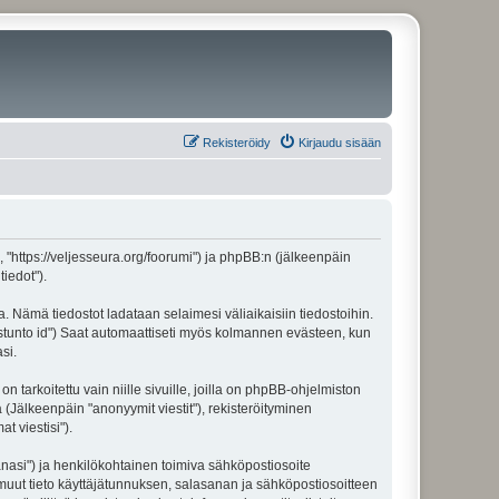
Rekisteröidy
Kirjaudu sisään
", "https://veljesseura.org/foorumi") ja phpBB:n (jälkeenpäin
iedot").
a. Nämä tiedostot ladataan selaimesi väliaikaisiin tiedostoihin.
"istunto id") Saat automaattiseti myös kolmannen evästeen, kun
si.
rkoitettu vain niille sivuille, joilla on phpBB-ohjelmiston
 (Jälkeenpäin "anonyymit viestit"), rekisteröityminen
t viestisi").
sanasi") ja henkilökohtainen toimiva sähköpostiosoite
ki muut tieto käyttäjätunnuksen, salasanan ja sähköpostiosoitteen