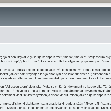
g" ja siihen liittyvät yritykset (jälkeenpäin "me", "meitä", "meidän", "Veljesseura.org
hpBB Group", "phpBB Tiimit") käyttävät sinulta kerättyjä tietoja (jälkeenpäin "sinun t
-sivustoa. phpBB-ohjelmisto luo joitakin evästeitä, jotka ovat pieniä tekstitiedostoj
miseksi (jälkeenpäin "käyttäjän id") ja anonyymin session tunnisteen. (jälkeenpäin 
näitä käytetään tallentamaan lukemiasi vestiketjuja ja näin parantaen käyttökokemusta
eljesseura.org"-sivustolta, Mutta se on tämän dokumentin ulkopuolella. Tämä on ta
lähetät. Tämä voi olla, mutta ei rajoita: Viestin lähettäminen anonyyminä käyttäjänä
ähettämäsi viestit rekisteröitymisen ja sisäänkirjautumisen jälkeen (jälkeenpäin "oma
jätunnuksesi"), henkilökohtainen salasana, jolla kirjaudut sisään (jälkeenpäin "sala
.org"-sivustolla on suojattu sen maan tietoturvalailla, jossa palvelin sijaitsee. Kaik