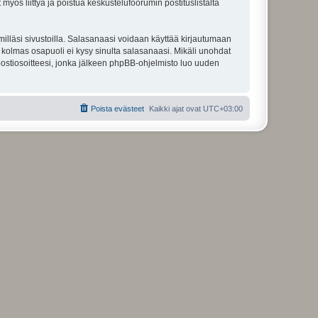
 myös liittyä ja poistua keskustelufoorumin postituslistalta
illäsi sivustoilla. Salasanaasi voidaan käyttää kirjautumaan
u kolmas osapuoli ei kysy sinulta salasanaasi. Mikäli unohdat
ostiosoitteesi, jonka jälkeen phpBB-ohjelmisto luo uuden
Poista evästeet
Kaikki ajat ovat
UTC+03:00