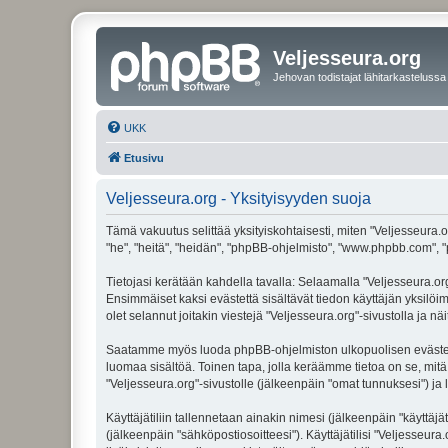
Veljesseura.org
Jehovan todistajat lähitarkastelussa
UKK
Etusivu
Veljesseura.org - Yksityisyyden suoja
Tämä vakuutus selittää yksityiskohtaisesti, miten "Veljesseura.or
"he", "heitä", "heidän", "phpBB-ohjelmisto", "www.phpbb.com", "p
Tietojasi kerätään kahdella tavalla: Selaamalla "Veljesseura.org"
Ensimmäiset kaksi evästettä sisältävät tiedon käyttäjän yksilöi
olet selannut joitakin viestejä "Veljesseura.org"-sivustolla ja 
Saatamme myös luoda phpBB-ohjelmiston ulkopuolisen evästeen "V
luomaa sisältöä. Toinen tapa, jolla keräämme tietoa on se, mitä 
"Veljesseura.org"-sivustolle (jälkeenpäin "omat tunnuksesi") ja l
Käyttäjätiliin tallennetaan ainakin nimesi (jälkeenpäin "käyttä
(jälkeenpäin "sähköpostiosoitteesi"). Käyttäjätilisi "Veljesseura