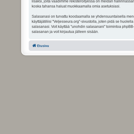
lisäksi, joita vaadimme rekisteröityessä on meidän hallinnassamme
koska tahansa haluat muokkaamalla omia asetuksiasi.
Salasanasi on turvattu koodaamalla se yhdensuuntaisella menete
käyttäjätiliisi "Veljesseura.org"-sivustolla, joten pidä se huol
salasanasi. Voit käyttää "unohdin salasanani" toimintoa phpBB
salasanan ja voit kirjautua jälleen sisään.
Etusivu