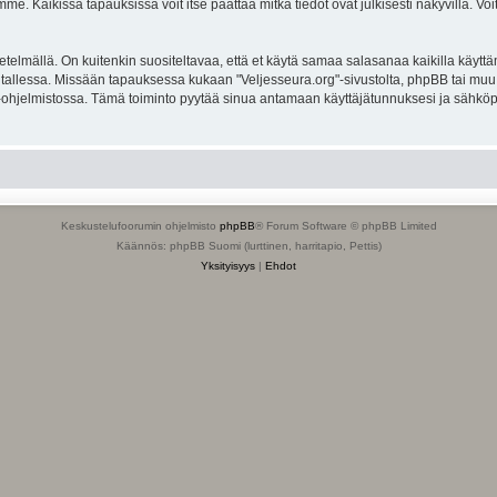
. Kaikissa tapauksissa voit itse päättää mitkä tiedot ovat julkisesti näkyvillä. Voit
lmällä. On kuitenkin suositeltavaa, että et käytä samaa salasanaa kaikilla käyttäm
ella tallessa. Missään tapauksessa kukaan "Veljesseura.org"-sivustolta, phpBB tai mu
-ohjelmistossa. Tämä toiminto pyytää sinua antamaan käyttäjätunnuksesi ja sähköp
Keskustelufoorumin ohjelmisto
phpBB
® Forum Software © phpBB Limited
Käännös: phpBB Suomi (lurttinen, harritapio, Pettis)
Yksityisyys
|
Ehdot