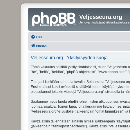
Veljesseura.org
Jehovan todistajat lähitarkastelussa
UKK
Etusivu
Veljesseura.org - Yksityisyyden suoja
Tämä vakuutus selittää yksityiskohtaisesti, miten "Veljesseura.or
"he", "heitä", "heidän", "phpBB-ohjelmisto", "www.phpbb.com", "p
Tietojasi kerätään kahdella tavalla: Selaamalla "Veljesseura.org"
Ensimmäiset kaksi evästettä sisältävät tiedon käyttäjän yksilöi
olet selannut joitakin viestejä "Veljesseura.org"-sivustolla ja 
Saatamme myös luoda phpBB-ohjelmiston ulkopuolisen evästeen "V
luomaa sisältöä. Toinen tapa, jolla keräämme tietoa on se, mitä 
"Veljesseura.org"-sivustolle (jälkeenpäin "omat tunnuksesi") ja l
Käyttäjätiliin tallennetaan ainakin nimesi (jälkeenpäin "käyttä
(jälkeenpäin "sähköpostiosoitteesi"). Käyttäjätilisi "Veljesseura