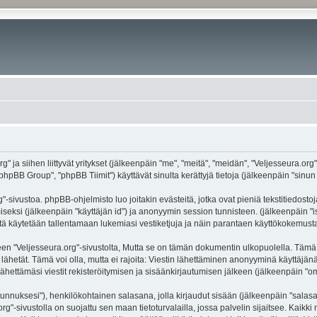
g" ja siihen liittyvät yritykset (jälkeenpäin "me", "meitä", "meidän", "Veljesseura.org
hpBB Group", "phpBB Tiimit") käyttävät sinulta kerättyjä tietoja (jälkeenpäin "sinun t
-sivustoa. phpBB-ohjelmisto luo joitakin evästeitä, jotka ovat pieniä tekstitiedostoj
miseksi (jälkeenpäin "käyttäjän id") ja anonyymin session tunnisteen. (jälkeenpäin 
näitä käytetään tallentamaan lukemiasi vestiketjuja ja näin parantaen käyttökokemusta
eljesseura.org"-sivustolta, Mutta se on tämän dokumentin ulkopuolella. Tämä on ta
lähetät. Tämä voi olla, mutta ei rajoita: Viestin lähettäminen anonyyminä käyttäjänä
ähettämäsi viestit rekisteröitymisen ja sisäänkirjautumisen jälkeen (jälkeenpäin "oma
jätunnuksesi"), henkilökohtainen salasana, jolla kirjaudut sisään (jälkeenpäin "sala
.org"-sivustolla on suojattu sen maan tietoturvalailla, jossa palvelin sijaitsee. Kaik