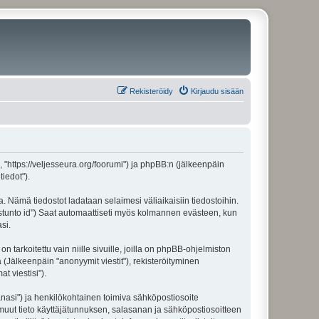
Rekisteröidy
Kirjaudu sisään
", "https://veljesseura.org/foorumi") ja phpBB:n (jälkeenpäin
iedot").
a. Nämä tiedostot ladataan selaimesi väliaikaisiin tiedostoihin.
"istunto id") Saat automaattiseti myös kolmannen evästeen, kun
si.
rkoitettu vain niille sivuille, joilla on phpBB-ohjelmiston
 (Jälkeenpäin "anonyymit viestit"), rekisteröityminen
t viestisi").
sanasi") ja henkilökohtainen toimiva sähköpostiosoite
ki muut tieto käyttäjätunnuksen, salasanan ja sähköpostiosoitteen