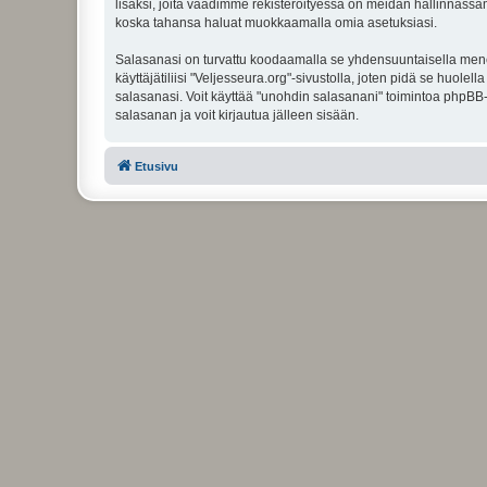
lisäksi, joita vaadimme rekisteröityessä on meidän hallinnassamme
koska tahansa haluat muokkaamalla omia asetuksiasi.
Salasanasi on turvattu koodaamalla se yhdensuuntaisella menete
käyttäjätiliisi "Veljesseura.org"-sivustolla, joten pidä se huol
salasanasi. Voit käyttää "unohdin salasanani" toimintoa phpBB
salasanan ja voit kirjautua jälleen sisään.
Etusivu