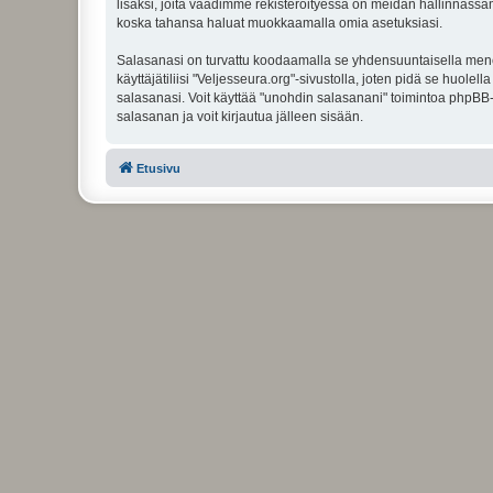
lisäksi, joita vaadimme rekisteröityessä on meidän hallinnassamme
koska tahansa haluat muokkaamalla omia asetuksiasi.
Salasanasi on turvattu koodaamalla se yhdensuuntaisella menete
käyttäjätiliisi "Veljesseura.org"-sivustolla, joten pidä se huol
salasanasi. Voit käyttää "unohdin salasanani" toimintoa phpBB
salasanan ja voit kirjautua jälleen sisään.
Etusivu