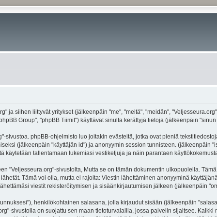
g" ja siihen liittyvät yritykset (jälkeenpäin "me", "meitä", "meidän", "Veljesseura.org
hpBB Group", "phpBB Tiimit") käyttävät sinulta kerättyjä tietoja (jälkeenpäin "sinun t
-sivustoa. phpBB-ohjelmisto luo joitakin evästeitä, jotka ovat pieniä tekstitiedostoj
miseksi (jälkeenpäin "käyttäjän id") ja anonyymin session tunnisteen. (jälkeenpäin 
näitä käytetään tallentamaan lukemiasi vestiketjuja ja näin parantaen käyttökokemusta
eljesseura.org"-sivustolta, Mutta se on tämän dokumentin ulkopuolella. Tämä on ta
lähetät. Tämä voi olla, mutta ei rajoita: Viestin lähettäminen anonyyminä käyttäjänä
ähettämäsi viestit rekisteröitymisen ja sisäänkirjautumisen jälkeen (jälkeenpäin "oma
jätunnuksesi"), henkilökohtainen salasana, jolla kirjaudut sisään (jälkeenpäin "sala
.org"-sivustolla on suojattu sen maan tietoturvalailla, jossa palvelin sijaitsee. Kaik