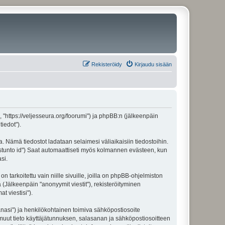
Rekisteröidy
Kirjaudu sisään
", "https://veljesseura.org/foorumi") ja phpBB:n (jälkeenpäin
iedot").
a. Nämä tiedostot ladataan selaimesi väliaikaisiin tiedostoihin.
"istunto id") Saat automaattiseti myös kolmannen evästeen, kun
si.
rkoitettu vain niille sivuille, joilla on phpBB-ohjelmiston
 (Jälkeenpäin "anonyymit viestit"), rekisteröityminen
t viestisi").
sanasi") ja henkilökohtainen toimiva sähköpostiosoite
ki muut tieto käyttäjätunnuksen, salasanan ja sähköpostiosoitteen