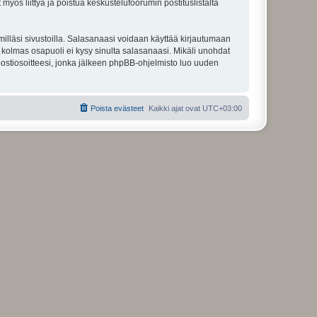
 myös liittyä ja poistua keskustelufoorumin postituslistalta
illäsi sivustoilla. Salasanaasi voidaan käyttää kirjautumaan
u kolmas osapuoli ei kysy sinulta salasanaasi. Mikäli unohdat
ostiosoitteesi, jonka jälkeen phpBB-ohjelmisto luo uuden
Poista evästeet
Kaikki ajat ovat
UTC+03:00