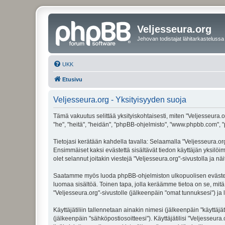
Veljesseura.org
Jehovan todistajat lähitarkastelussa
UKK
Etusivu
Veljesseura.org - Yksityisyyden suoja
Tämä vakuutus selittää yksityiskohtaisesti, miten "Veljesseura.or
"he", "heitä", "heidän", "phpBB-ohjelmisto", "www.phpbb.com", "p
Tietojasi kerätään kahdella tavalla: Selaamalla "Veljesseura.org"
Ensimmäiset kaksi evästettä sisältävät tiedon käyttäjän yksilöi
olet selannut joitakin viestejä "Veljesseura.org"-sivustolla ja 
Saatamme myös luoda phpBB-ohjelmiston ulkopuolisen evästeen "V
luomaa sisältöä. Toinen tapa, jolla keräämme tietoa on se, mitä 
"Veljesseura.org"-sivustolle (jälkeenpäin "omat tunnuksesi") ja l
Käyttäjätiliin tallennetaan ainakin nimesi (jälkeenpäin "käyttä
(jälkeenpäin "sähköpostiosoitteesi"). Käyttäjätilisi "Veljesseura