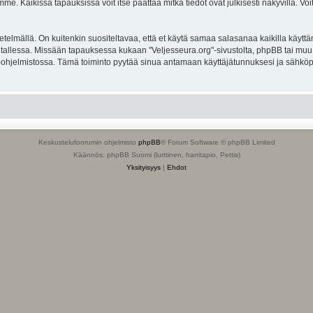
. Kaikissa tapauksissa voit itse päättää mitkä tiedot ovat julkisesti näkyvillä. Voit
lmällä. On kuitenkin suositeltavaa, että et käytä samaa salasanaa kaikilla käyttäm
ella tallessa. Missään tapauksessa kukaan "Veljesseura.org"-sivustolta, phpBB tai mu
-ohjelmistossa. Tämä toiminto pyytää sinua antamaan käyttäjätunnuksesi ja sähköp
Keskustelufoorumin ohjelmisto
phpBB
® Forum Software © phpBB Limited
Käännös: phpBB Suomi (lurttinen, harritapio, Pettis)
Yksityisyys
|
Ehdot