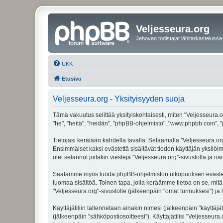
Veljesseura.org
Jehovan todistajat lähitarkastelussa
UKK
Etusivu
Veljesseura.org - Yksityisyyden suoja
Tämä vakuutus selittää yksityiskohtaisesti, miten "Veljesseura.or
"he", "heitä", "heidän", "phpBB-ohjelmisto", "www.phpbb.com", "p
Tietojasi kerätään kahdella tavalla: Selaamalla "Veljesseura.org"
Ensimmäiset kaksi evästettä sisältävät tiedon käyttäjän yksilöi
olet selannut joitakin viestejä "Veljesseura.org"-sivustolla ja 
Saatamme myös luoda phpBB-ohjelmiston ulkopuolisen evästeen "V
luomaa sisältöä. Toinen tapa, jolla keräämme tietoa on se, mitä 
"Veljesseura.org"-sivustolle (jälkeenpäin "omat tunnuksesi") ja l
Käyttäjätiliin tallennetaan ainakin nimesi (jälkeenpäin "käyttä
(jälkeenpäin "sähköpostiosoitteesi"). Käyttäjätilisi "Veljesseura