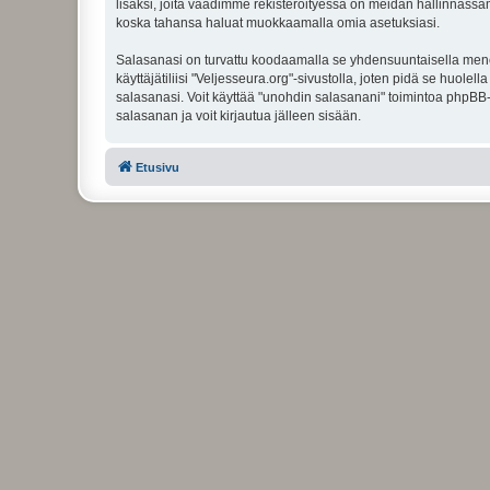
lisäksi, joita vaadimme rekisteröityessä on meidän hallinnassamme
koska tahansa haluat muokkaamalla omia asetuksiasi.
Salasanasi on turvattu koodaamalla se yhdensuuntaisella menete
käyttäjätiliisi "Veljesseura.org"-sivustolla, joten pidä se huol
salasanasi. Voit käyttää "unohdin salasanani" toimintoa phpBB
salasanan ja voit kirjautua jälleen sisään.
Etusivu