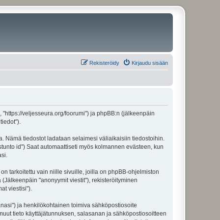
Rekisteröidy
Kirjaudu sisään
", "https://veljesseura.org/foorumi") ja phpBB:n (jälkeenpäin
iedot").
a. Nämä tiedostot ladataan selaimesi väliaikaisiin tiedostoihin.
"istunto id") Saat automaattiseti myös kolmannen evästeen, kun
si.
rkoitettu vain niille sivuille, joilla on phpBB-ohjelmiston
 (Jälkeenpäin "anonyymit viestit"), rekisteröityminen
t viestisi").
sanasi") ja henkilökohtainen toimiva sähköpostiosoite
ki muut tieto käyttäjätunnuksen, salasanan ja sähköpostiosoitteen