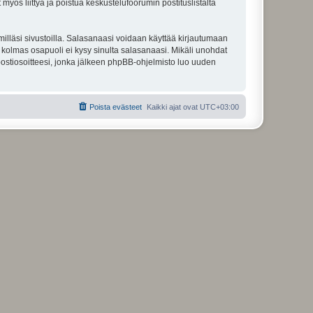
 myös liittyä ja poistua keskustelufoorumin postituslistalta
illäsi sivustoilla. Salasanaasi voidaan käyttää kirjautumaan
u kolmas osapuoli ei kysy sinulta salasanaasi. Mikäli unohdat
ostiosoitteesi, jonka jälkeen phpBB-ohjelmisto luo uuden
Poista evästeet
Kaikki ajat ovat
UTC+03:00