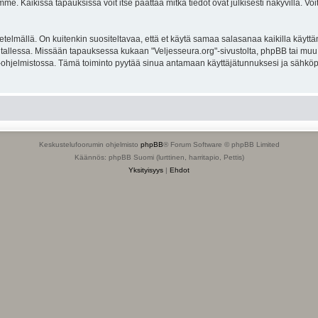
. Kaikissa tapauksissa voit itse päättää mitkä tiedot ovat julkisesti näkyvillä. Voit
lmällä. On kuitenkin suositeltavaa, että et käytä samaa salasanaa kaikilla käyttäm
ella tallessa. Missään tapauksessa kukaan "Veljesseura.org"-sivustolta, phpBB tai mu
-ohjelmistossa. Tämä toiminto pyytää sinua antamaan käyttäjätunnuksesi ja sähköp
Keskustelufoorumin ohjelmisto
phpBB
® Forum Software © phpBB Limited
Käännös: phpBB Suomi (lurttinen, harritapio, Pettis)
Yksityisyys
|
Ehdot