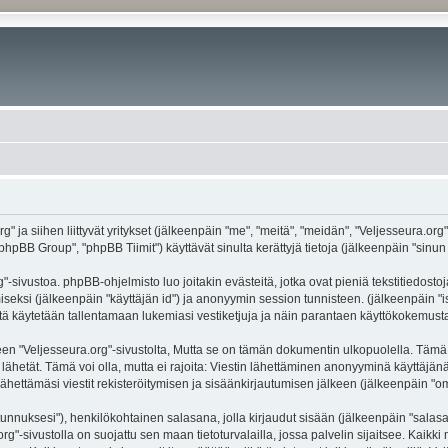
g" ja siihen liittyvät yritykset (jälkeenpäin "me", "meitä", "meidän", "Veljesseura.org
hpBB Group", "phpBB Tiimit") käyttävät sinulta kerättyjä tietoja (jälkeenpäin "sinun t
-sivustoa. phpBB-ohjelmisto luo joitakin evästeitä, jotka ovat pieniä tekstitiedostoj
miseksi (jälkeenpäin "käyttäjän id") ja anonyymin session tunnisteen. (jälkeenpäin 
näitä käytetään tallentamaan lukemiasi vestiketjuja ja näin parantaen käyttökokemusta
eljesseura.org"-sivustolta, Mutta se on tämän dokumentin ulkopuolella. Tämä on ta
lähetät. Tämä voi olla, mutta ei rajoita: Viestin lähettäminen anonyyminä käyttäjänä
ähettämäsi viestit rekisteröitymisen ja sisäänkirjautumisen jälkeen (jälkeenpäin "oma
jätunnuksesi"), henkilökohtainen salasana, jolla kirjaudut sisään (jälkeenpäin "sala
.org"-sivustolla on suojattu sen maan tietoturvalailla, jossa palvelin sijaitsee. Kaik