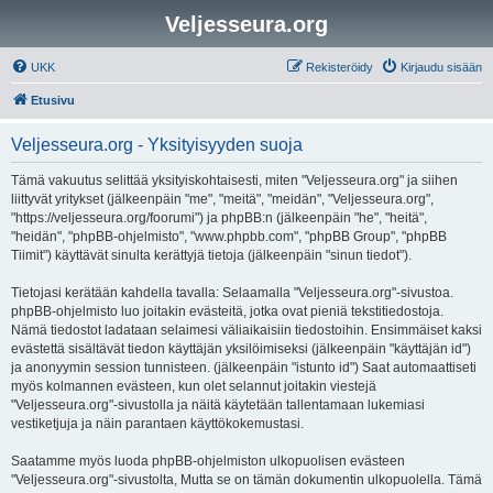
Veljesseura.org
UKK
Rekisteröidy
Kirjaudu sisään
Etusivu
Veljesseura.org - Yksityisyyden suoja
Tämä vakuutus selittää yksityiskohtaisesti, miten "Veljesseura.org" ja siihen
liittyvät yritykset (jälkeenpäin "me", "meitä", "meidän", "Veljesseura.org",
"https://veljesseura.org/foorumi") ja phpBB:n (jälkeenpäin "he", "heitä",
"heidän", "phpBB-ohjelmisto", "www.phpbb.com", "phpBB Group", "phpBB
Tiimit") käyttävät sinulta kerättyjä tietoja (jälkeenpäin "sinun tiedot").
Tietojasi kerätään kahdella tavalla: Selaamalla "Veljesseura.org"-sivustoa.
phpBB-ohjelmisto luo joitakin evästeitä, jotka ovat pieniä tekstitiedostoja.
Nämä tiedostot ladataan selaimesi väliaikaisiin tiedostoihin. Ensimmäiset kaksi
evästettä sisältävät tiedon käyttäjän yksilöimiseksi (jälkeenpäin "käyttäjän id")
ja anonyymin session tunnisteen. (jälkeenpäin "istunto id") Saat automaattiseti
myös kolmannen evästeen, kun olet selannut joitakin viestejä
"Veljesseura.org"-sivustolla ja näitä käytetään tallentamaan lukemiasi
vestiketjuja ja näin parantaen käyttökokemustasi.
Saatamme myös luoda phpBB-ohjelmiston ulkopuolisen evästeen
"Veljesseura.org"-sivustolta, Mutta se on tämän dokumentin ulkopuolella. Tämä