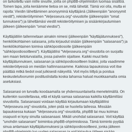
on tarkoitettu vain niille sivuille, joilla on phpBB-ohjelmiston luomaa sisältöä.
Toinen tapa, jolla keräämme tietoa on se, mitä lähetät. Tämä voi olla, mutta ei
rajoita: Viestin lähettäminen anonyyminä käyttäjänä (Jälkeenpäin "anonyymit
viestit"), rekisteröityminen "Veljesseura.org"-sivustolle (jälkeenpäin "omat
tunnuksesi") ja lähettämäsi viestit rekisteröitymisen ja sisäänkirjautumisen
jälkeen (jälkeenpäin "omat viestisi").
Käyttäjätiliin tallennetaan ainakin nimesi (jälkeenpäin "käyttäjätunnuksesi"),
henkilökohtainen salasana, jolla kirjaudut sisään (jälkeenpäin "salasanasi") ja
henkilökohtainen toimiva sähköpostiosoite (jälkeenpäin
"sähköpostiosoitteesi"). Käyttäjätilisi "Veljesseura.org"-sivustolla on suojattu
sen maan tietoturvalailla, jossa palvelin sijaitsee. Kaikki muut tieto
käyttäjätunnuksen, salasanan ja sähköpostiosoitteen lisäksi, joita vaadimme
rekisteröityessä on meidän hallinnassamme. Kaikissa tapauksissa voit itse
päättää mitkä tiedot ovat julkisesti näkyvillä. Voit myös liittyä ja poistua
keskustelufoorumin postituslistalta koska tahansa haluat muokkaamalla omia
asetuksiasi.
Salasanasi on turvattu koodaamalla se yhdensuuntaisella menetelmällä. On
kuitenkin suositeltavaa, että et käytä samaa salasanaa kaikilla käyttämilläsi
sivustoilla. Salasanaasi voidaan käyttää kirjautumaan käyttäjätiliisi
"Veljesseura.org"-sivustolla, joten pidä se huolella tallessa. Missään
tapauksessa kukaan "Veljesseura.org"-sivustolta, phpBB tai muu kolmas
osapuoli ei kysy sinulta salasanaasi. Mikäli unohdat salasanasi. Voit käyttää
"unohdin salasanani" toimintoa phpBB-ohjelmistossa. Tämä toiminto pyytää
sinua antamaan käyttäjätunnuksesi ja sähköpostiosoitteesi, jonka jälkeen
phpBB-ohjelmisto luo uuden salasanan ja voit kirjautua jälleen sisään.