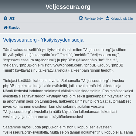
Veljesseura.org
UKK
Rekisteröidy
Kirjaudu sisään
Etusivu
Veljesseura.org - Yksityisyyden suoja
Tämä vakuutus selittää yksityiskohtaisesti, miten "Veljesseura.org" ja siihen
liittyvät yritykset (jälkeenpäin "me", "meitä", "meidän", "Veljesseura.org",
"https://veljesseura.org/foorumi") ja phpBB:n (jälkeenpäin "he", "heitä",
"heidän", "phpBB-ohjelmisto", "www.phpbb.com", "phpBB Group", "phpBB
Tiimit") käyttävät sinulta kerättyjä tietoja (jälkeenpäin "sinun tiedot").
Tietojasi kerätään kahdella tavalla: Selaamalla "Veljesseura.org"-sivustoa.
phpBB-ohjelmisto luo joitakin evästeitä, jotka ovat pieniä tekstitiedostoja.
Nämä tiedostot ladataan selaimesi väliaikaisiin tiedostoihin. Ensimmäiset kaksi
evästettä sisältävät tiedon käyttäjän yksilöimiseksi (jälkeenpäin "käyttäjän id")
ja anonyymin session tunnisteen. (jälkeenpäin "istunto id") Saat automaattiseti
myös kolmannen evästeen, kun olet selannut joitakin viestejä
"Veljesseura.org"-sivustolla ja näitä käytetään tallentamaan lukemiasi
vestiketjuja ja näin parantaen käyttökokemustasi.
Saatamme myös luoda phpBB-ohjelmiston ulkopuolisen evästeen
"Veljesseura.org"-sivustolta, Mutta se on tämän dokumentin ulkopuolella. Tämä