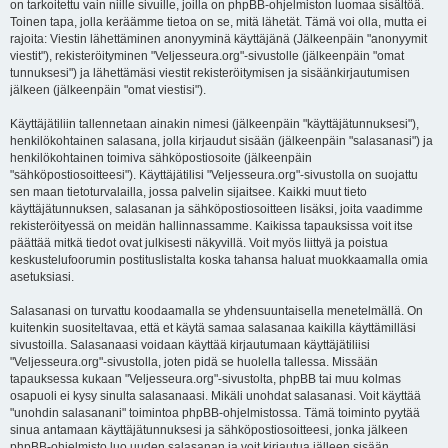
on tarkoitettu vain niille sivuille, joilla on phpBB-ohjelmiston luomaa sisältöä.
Toinen tapa, jolla keräämme tietoa on se, mitä lähetät. Tämä voi olla, mutta ei
rajoita: Viestin lähettäminen anonyyminä käyttäjänä (Jälkeenpäin "anonyymit
viestit"), rekisteröityminen "Veljesseura.org"-sivustolle (jälkeenpäin "omat
tunnuksesi") ja lähettämäsi viestit rekisteröitymisen ja sisäänkirjautumisen
jälkeen (jälkeenpäin "omat viestisi").
Käyttäjätiliin tallennetaan ainakin nimesi (jälkeenpäin "käyttäjätunnuksesi"),
henkilökohtainen salasana, jolla kirjaudut sisään (jälkeenpäin "salasanasi") ja
henkilökohtainen toimiva sähköpostiosoite (jälkeenpäin
"sähköpostiosoitteesi"). Käyttäjätilisi "Veljesseura.org"-sivustolla on suojattu
sen maan tietoturvalailla, jossa palvelin sijaitsee. Kaikki muut tieto
käyttäjätunnuksen, salasanan ja sähköpostiosoitteen lisäksi, joita vaadimme
rekisteröityessä on meidän hallinnassamme. Kaikissa tapauksissa voit itse
päättää mitkä tiedot ovat julkisesti näkyvillä. Voit myös liittyä ja poistua
keskustelufoorumin postituslistalta koska tahansa haluat muokkaamalla omia
asetuksiasi.
Salasanasi on turvattu koodaamalla se yhdensuuntaisella menetelmällä. On
kuitenkin suositeltavaa, että et käytä samaa salasanaa kaikilla käyttämilläsi
sivustoilla. Salasanaasi voidaan käyttää kirjautumaan käyttäjätiliisi
"Veljesseura.org"-sivustolla, joten pidä se huolella tallessa. Missään
tapauksessa kukaan "Veljesseura.org"-sivustolta, phpBB tai muu kolmas
osapuoli ei kysy sinulta salasanaasi. Mikäli unohdat salasanasi. Voit käyttää
"unohdin salasanani" toimintoa phpBB-ohjelmistossa. Tämä toiminto pyytää
sinua antamaan käyttäjätunnuksesi ja sähköpostiosoitteesi, jonka jälkeen
phpBB-ohjelmisto luo uuden salasanan ja voit kirjautua jälleen sisään.