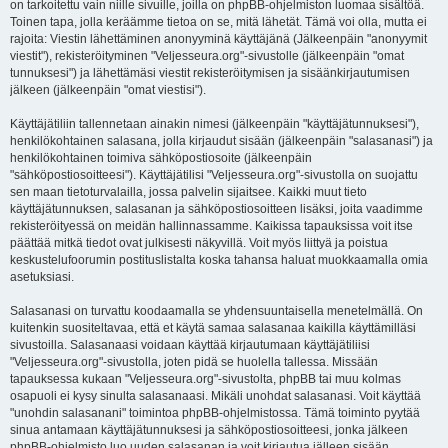
on tarkoitettu vain niille sivuille, joilla on phpBB-ohjelmiston luomaa sisältöä.
Toinen tapa, jolla keräämme tietoa on se, mitä lähetät. Tämä voi olla, mutta ei
rajoita: Viestin lähettäminen anonyyminä käyttäjänä (Jälkeenpäin "anonyymit
viestit"), rekisteröityminen "Veljesseura.org"-sivustolle (jälkeenpäin "omat
tunnuksesi") ja lähettämäsi viestit rekisteröitymisen ja sisäänkirjautumisen
jälkeen (jälkeenpäin "omat viestisi").
Käyttäjätiliin tallennetaan ainakin nimesi (jälkeenpäin "käyttäjätunnuksesi"),
henkilökohtainen salasana, jolla kirjaudut sisään (jälkeenpäin "salasanasi") ja
henkilökohtainen toimiva sähköpostiosoite (jälkeenpäin
"sähköpostiosoitteesi"). Käyttäjätilisi "Veljesseura.org"-sivustolla on suojattu
sen maan tietoturvalailla, jossa palvelin sijaitsee. Kaikki muut tieto
käyttäjätunnuksen, salasanan ja sähköpostiosoitteen lisäksi, joita vaadimme
rekisteröityessä on meidän hallinnassamme. Kaikissa tapauksissa voit itse
päättää mitkä tiedot ovat julkisesti näkyvillä. Voit myös liittyä ja poistua
keskustelufoorumin postituslistalta koska tahansa haluat muokkaamalla omia
asetuksiasi.
Salasanasi on turvattu koodaamalla se yhdensuuntaisella menetelmällä. On
kuitenkin suositeltavaa, että et käytä samaa salasanaa kaikilla käyttämilläsi
sivustoilla. Salasanaasi voidaan käyttää kirjautumaan käyttäjätiliisi
"Veljesseura.org"-sivustolla, joten pidä se huolella tallessa. Missään
tapauksessa kukaan "Veljesseura.org"-sivustolta, phpBB tai muu kolmas
osapuoli ei kysy sinulta salasanaasi. Mikäli unohdat salasanasi. Voit käyttää
"unohdin salasanani" toimintoa phpBB-ohjelmistossa. Tämä toiminto pyytää
sinua antamaan käyttäjätunnuksesi ja sähköpostiosoitteesi, jonka jälkeen
phpBB-ohjelmisto luo uuden salasanan ja voit kirjautua jälleen sisään.