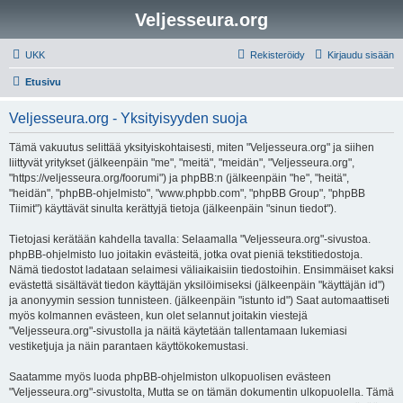
Veljesseura.org
UKK
Rekisteröidy
Kirjaudu sisään
Etusivu
Veljesseura.org - Yksityisyyden suoja
Tämä vakuutus selittää yksityiskohtaisesti, miten "Veljesseura.org" ja siihen
liittyvät yritykset (jälkeenpäin "me", "meitä", "meidän", "Veljesseura.org",
"https://veljesseura.org/foorumi") ja phpBB:n (jälkeenpäin "he", "heitä",
"heidän", "phpBB-ohjelmisto", "www.phpbb.com", "phpBB Group", "phpBB
Tiimit") käyttävät sinulta kerättyjä tietoja (jälkeenpäin "sinun tiedot").
Tietojasi kerätään kahdella tavalla: Selaamalla "Veljesseura.org"-sivustoa.
phpBB-ohjelmisto luo joitakin evästeitä, jotka ovat pieniä tekstitiedostoja.
Nämä tiedostot ladataan selaimesi väliaikaisiin tiedostoihin. Ensimmäiset kaksi
evästettä sisältävät tiedon käyttäjän yksilöimiseksi (jälkeenpäin "käyttäjän id")
ja anonyymin session tunnisteen. (jälkeenpäin "istunto id") Saat automaattiseti
myös kolmannen evästeen, kun olet selannut joitakin viestejä
"Veljesseura.org"-sivustolla ja näitä käytetään tallentamaan lukemiasi
vestiketjuja ja näin parantaen käyttökokemustasi.
Saatamme myös luoda phpBB-ohjelmiston ulkopuolisen evästeen
"Veljesseura.org"-sivustolta, Mutta se on tämän dokumentin ulkopuolella. Tämä