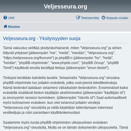
Veljesseura.org
UKK
Rekisteröidy
Kirjaudu sisään
Etusivu
Veljesseura.org - Yksityisyyden suoja
Tämä vakuutus selittää yksityiskohtaisesti, miten "Veljesseura.org" ja siihen
liittyvät yritykset (jälkeenpäin "me", "meitä", "meidän", "Veljesseura.org",
"https://veljesseura.org/foorumi") ja phpBB:n (jälkeenpäin "he", "heitä",
"heidän", "phpBB-ohjelmisto", "www.phpbb.com", "phpBB Group", "phpBB
Tiimit") käyttävät sinulta kerättyjä tietoja (jälkeenpäin "sinun tiedot").
Tietojasi kerätään kahdella tavalla: Selaamalla "Veljesseura.org"-sivustoa.
phpBB-ohjelmisto luo joitakin evästeitä, jotka ovat pieniä tekstitiedostoja.
Nämä tiedostot ladataan selaimesi väliaikaisiin tiedostoihin. Ensimmäiset kaksi
evästettä sisältävät tiedon käyttäjän yksilöimiseksi (jälkeenpäin "käyttäjän id")
ja anonyymin session tunnisteen. (jälkeenpäin "istunto id") Saat automaattiseti
myös kolmannen evästeen, kun olet selannut joitakin viestejä
"Veljesseura.org"-sivustolla ja näitä käytetään tallentamaan lukemiasi
vestiketjuja ja näin parantaen käyttökokemustasi.
Saatamme myös luoda phpBB-ohjelmiston ulkopuolisen evästeen
"Veljesseura.org"-sivustolta, Mutta se on tämän dokumentin ulkopuolella. Tämä