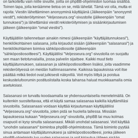
on tarkoitettu vain niille sivuille, joilla on phpBB-ohjelmiston luomaa sisältöä.
Toinen tapa, jolla keräämme tietoa on se, mitä lähetät. Tämä voi olla, mutta ei
rajoita: Viestin lähettäminen anonyyminä käyttäjänä (Jälkeenpäin "anonyymit
viestit"), rekisteröityminen "Veljesseura.org"-sivustolle (jälkeenpäin "omat
tunnuksesi") ja lähettämäsi viestit rekisteröitymisen ja sisäänkirjautumisen
jälkeen (jälkeenpäin "omat viestisi").
Käyttäjätiliin tallennetaan ainakin nimesi (jälkeenpäin "käyttäjätunnuksesi"),
henkilökohtainen salasana, jolla kirjaudut sisään (jälkeenpäin "salasanasi") ja
henkilökohtainen toimiva sähköpostiosoite (jälkeenpäin
"sähköpostiosoitteesi"). Käyttäjätilisi "Veljesseura.org"-sivustolla on suojattu
sen maan tietoturvalailla, jossa palvelin sijaitsee. Kaikki muut tieto
käyttäjätunnuksen, salasanan ja sähköpostiosoitteen lisäksi, joita vaadimme
rekisteröityessä on meidän hallinnassamme. Kaikissa tapauksissa voit itse
päättää mitkä tiedot ovat julkisesti näkyvillä. Voit myös liittyä ja poistua
keskustelufoorumin postituslistalta koska tahansa haluat muokkaamalla omia
asetuksiasi.
Salasanasi on turvattu koodaamalla se yhdensuuntaisella menetelmällä. On
kuitenkin suositeltavaa, että et käytä samaa salasanaa kaikilla käyttämilläsi
sivustoilla. Salasanaasi voidaan käyttää kirjautumaan käyttäjätiliisi
"Veljesseura.org"-sivustolla, joten pidä se huolella tallessa. Missään
tapauksessa kukaan "Veljesseura.org"-sivustolta, phpBB tai muu kolmas
osapuoli ei kysy sinulta salasanaasi. Mikäli unohdat salasanasi. Voit käyttää
"unohdin salasanani" toimintoa phpBB-ohjelmistossa. Tämä toiminto pyytää
sinua antamaan käyttäjätunnuksesi ja sähköpostiosoitteesi, jonka jälkeen
phpBB-ohjelmisto luo uuden salasanan ja voit kirjautua jälleen sisään.