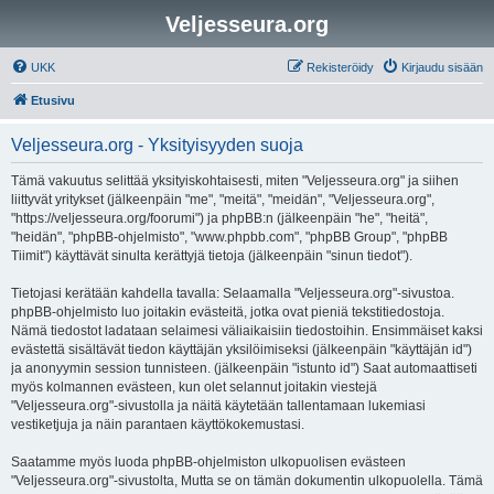
Veljesseura.org
UKK
Rekisteröidy
Kirjaudu sisään
Etusivu
Veljesseura.org - Yksityisyyden suoja
Tämä vakuutus selittää yksityiskohtaisesti, miten "Veljesseura.org" ja siihen
liittyvät yritykset (jälkeenpäin "me", "meitä", "meidän", "Veljesseura.org",
"https://veljesseura.org/foorumi") ja phpBB:n (jälkeenpäin "he", "heitä",
"heidän", "phpBB-ohjelmisto", "www.phpbb.com", "phpBB Group", "phpBB
Tiimit") käyttävät sinulta kerättyjä tietoja (jälkeenpäin "sinun tiedot").
Tietojasi kerätään kahdella tavalla: Selaamalla "Veljesseura.org"-sivustoa.
phpBB-ohjelmisto luo joitakin evästeitä, jotka ovat pieniä tekstitiedostoja.
Nämä tiedostot ladataan selaimesi väliaikaisiin tiedostoihin. Ensimmäiset kaksi
evästettä sisältävät tiedon käyttäjän yksilöimiseksi (jälkeenpäin "käyttäjän id")
ja anonyymin session tunnisteen. (jälkeenpäin "istunto id") Saat automaattiseti
myös kolmannen evästeen, kun olet selannut joitakin viestejä
"Veljesseura.org"-sivustolla ja näitä käytetään tallentamaan lukemiasi
vestiketjuja ja näin parantaen käyttökokemustasi.
Saatamme myös luoda phpBB-ohjelmiston ulkopuolisen evästeen
"Veljesseura.org"-sivustolta, Mutta se on tämän dokumentin ulkopuolella. Tämä