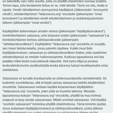
on tarkoitettu vain niille sivuille, joilla on phpBB-ohjelmiston luomaa sisältöä.
Toinen tapa, jolla keräämme tietoa on se, mitä lähetät. Tämä voi olla, mutta ei
rajoita: Viestin lähettäminen anonyyminä käyttäjänä (Jälkeenpäin "anonyymit
viestit"), rekisteröityminen "Veljesseura.org"-sivustolle (jälkeenpäin "omat
tunnuksesi") ja lähettämäsi viestit rekisteröitymisen ja sisäänkirjautumisen
jälkeen (jälkeenpäin "omat viestisi").
Käyttäjätiliin tallennetaan ainakin nimesi (jälkeenpäin "käyttäjätunnuksesi"),
henkilökohtainen salasana, jolla kirjaudut sisään (jälkeenpäin "salasanasi") ja
henkilökohtainen toimiva sähköpostiosoite (jälkeenpäin
"sähköpostiosoitteesi"). Käyttäjätilisi "Veljesseura.org"-sivustolla on suojattu
sen maan tietoturvalailla, jossa palvelin sijaitsee. Kaikki muut tieto
käyttäjätunnuksen, salasanan ja sähköpostiosoitteen lisäksi, joita vaadimme
rekisteröityessä on meidän hallinnassamme. Kaikissa tapauksissa voit itse
päättää mitkä tiedot ovat julkisesti näkyvillä. Voit myös liittyä ja poistua
keskustelufoorumin postituslistalta koska tahansa haluat muokkaamalla omia
asetuksiasi.
Salasanasi on turvattu koodaamalla se yhdensuuntaisella menetelmällä. On
kuitenkin suositeltavaa, että et käytä samaa salasanaa kaikilla käyttämilläsi
sivustoilla. Salasanaasi voidaan käyttää kirjautumaan käyttäjätiliisi
"Veljesseura.org"-sivustolla, joten pidä se huolella tallessa. Missään
tapauksessa kukaan "Veljesseura.org"-sivustolta, phpBB tai muu kolmas
osapuoli ei kysy sinulta salasanaasi. Mikäli unohdat salasanasi. Voit käyttää
"unohdin salasanani" toimintoa phpBB-ohjelmistossa. Tämä toiminto pyytää
sinua antamaan käyttäjätunnuksesi ja sähköpostiosoitteesi, jonka jälkeen
phpBB-ohjelmisto luo uuden salasanan ja voit kirjautua jälleen sisään.