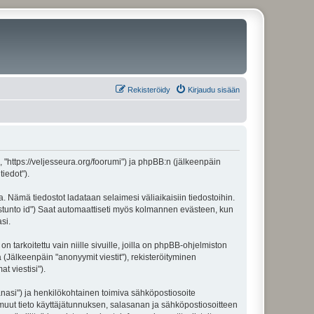
Rekisteröidy
Kirjaudu sisään
", "https://veljesseura.org/foorumi") ja phpBB:n (jälkeenpäin
iedot").
a. Nämä tiedostot ladataan selaimesi väliaikaisiin tiedostoihin.
"istunto id") Saat automaattiseti myös kolmannen evästeen, kun
si.
rkoitettu vain niille sivuille, joilla on phpBB-ohjelmiston
 (Jälkeenpäin "anonyymit viestit"), rekisteröityminen
t viestisi").
sanasi") ja henkilökohtainen toimiva sähköpostiosoite
ki muut tieto käyttäjätunnuksen, salasanan ja sähköpostiosoitteen