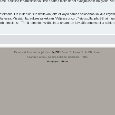
. Kaikissa tapauksissa voit itse päättää mitkä tiedot ovat julkisesti näkyvillä. Voit
lmällä. On kuitenkin suositeltavaa, että et käytä samaa salasanaa kaikilla käyttäm
ella tallessa. Missään tapauksessa kukaan "Veljesseura.org"-sivustolta, phpBB tai mu
-ohjelmistossa. Tämä toiminto pyytää sinua antamaan käyttäjätunnuksesi ja sähköp
Keskustelufoorumin ohjelmisto
phpBB
® Forum Software © phpBB Limited
Käännös: phpBB Suomi (lurttinen, harritapio, Pettis)
Yksityisyys
|
Ehdot