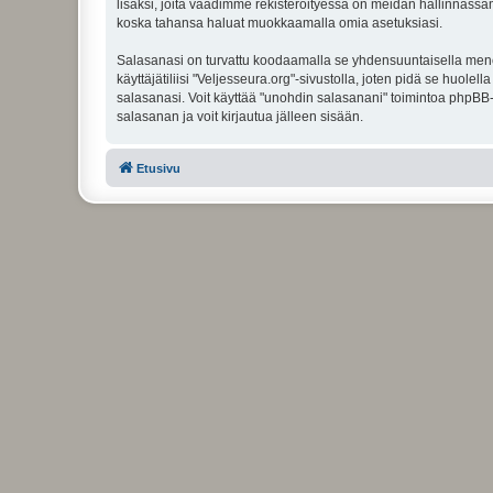
lisäksi, joita vaadimme rekisteröityessä on meidän hallinnassamme
koska tahansa haluat muokkaamalla omia asetuksiasi.
Salasanasi on turvattu koodaamalla se yhdensuuntaisella menete
käyttäjätiliisi "Veljesseura.org"-sivustolla, joten pidä se huol
salasanasi. Voit käyttää "unohdin salasanani" toimintoa phpBB
salasanan ja voit kirjautua jälleen sisään.
Etusivu