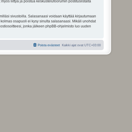
 myös liittyä ja poistua keskustelufoorumin postituslistalta
illäsi sivustoilla. Salasanaasi voidaan käyttää kirjautumaan
u kolmas osapuoli ei kysy sinulta salasanaasi. Mikäli unohdat
ostiosoitteesi, jonka jälkeen phpBB-ohjelmisto luo uuden
Poista evästeet
Kaikki ajat ovat
UTC+03:00