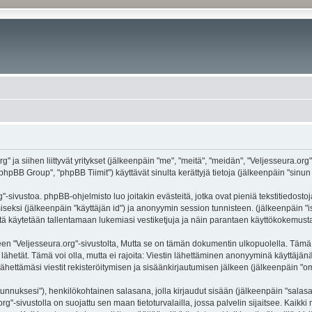
g" ja siihen liittyvät yritykset (jälkeenpäin "me", "meitä", "meidän", "Veljesseura.org
hpBB Group", "phpBB Tiimit") käyttävät sinulta kerättyjä tietoja (jälkeenpäin "sinun t
-sivustoa. phpBB-ohjelmisto luo joitakin evästeitä, jotka ovat pieniä tekstitiedostoj
miseksi (jälkeenpäin "käyttäjän id") ja anonyymin session tunnisteen. (jälkeenpäin 
näitä käytetään tallentamaan lukemiasi vestiketjuja ja näin parantaen käyttökokemusta
eljesseura.org"-sivustolta, Mutta se on tämän dokumentin ulkopuolella. Tämä on ta
lähetät. Tämä voi olla, mutta ei rajoita: Viestin lähettäminen anonyyminä käyttäjänä
ähettämäsi viestit rekisteröitymisen ja sisäänkirjautumisen jälkeen (jälkeenpäin "oma
jätunnuksesi"), henkilökohtainen salasana, jolla kirjaudut sisään (jälkeenpäin "sala
.org"-sivustolla on suojattu sen maan tietoturvalailla, jossa palvelin sijaitsee. Kaik