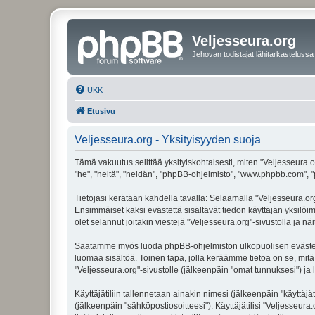
Veljesseura.org
Jehovan todistajat lähitarkastelussa
UKK
Etusivu
Veljesseura.org - Yksityisyyden suoja
Tämä vakuutus selittää yksityiskohtaisesti, miten "Veljesseura.or
"he", "heitä", "heidän", "phpBB-ohjelmisto", "www.phpbb.com", "p
Tietojasi kerätään kahdella tavalla: Selaamalla "Veljesseura.org"
Ensimmäiset kaksi evästettä sisältävät tiedon käyttäjän yksilöi
olet selannut joitakin viestejä "Veljesseura.org"-sivustolla ja 
Saatamme myös luoda phpBB-ohjelmiston ulkopuolisen evästeen "V
luomaa sisältöä. Toinen tapa, jolla keräämme tietoa on se, mitä 
"Veljesseura.org"-sivustolle (jälkeenpäin "omat tunnuksesi") ja l
Käyttäjätiliin tallennetaan ainakin nimesi (jälkeenpäin "käyttä
(jälkeenpäin "sähköpostiosoitteesi"). Käyttäjätilisi "Veljesseura