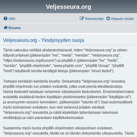
Veljesseura.org
UKK
Rekisteröidy
Kirjaudu sisään
Etusivu
Veljesseura.org - Yksityisyyden suoja
Tämä vakuutus selittää yksityiskohtaisesti, miten "Veljesseura.org" ja siihen
liittyvät yritykset (jälkeenpäin "me", "meitä", "meidän", "Veljesseura.org",
"https://veljesseura.org/foorumi") ja phpBB:n (jälkeenpäin "he", "heitä",
"heidän", "phpBB-ohjelmisto", "www.phpbb.com", "phpBB Group", "phpBB
Tiimit") käyttävät sinulta kerättyjä tietoja (jälkeenpäin "sinun tiedot").
Tietojasi kerätään kahdella tavalla: Selaamalla "Veljesseura.org"-sivustoa.
phpBB-ohjelmisto luo joitakin evästeitä, jotka ovat pieniä tekstitiedostoja.
Nämä tiedostot ladataan selaimesi väliaikaisiin tiedostoihin. Ensimmäiset kaksi
evästettä sisältävät tiedon käyttäjän yksilöimiseksi (jälkeenpäin "käyttäjän id")
ja anonyymin session tunnisteen. (jälkeenpäin "istunto id") Saat automaattiseti
myös kolmannen evästeen, kun olet selannut joitakin viestejä
"Veljesseura.org"-sivustolla ja näitä käytetään tallentamaan lukemiasi
vestiketjuja ja näin parantaen käyttökokemustasi.
Saatamme myös luoda phpBB-ohjelmiston ulkopuolisen evästeen
"Veljesseura.org"-sivustolta, Mutta se on tämän dokumentin ulkopuolella. Tämä