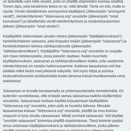
on tarkoitettu vain niille sivuille, joilla on phpBB-ohjelmiston luomaa sisältöä.
Toinen tapa, jolla keräämme tietoa on se, mitä lähetät. Tämä voi olla, mutta ei
rajoita: Viestin lähettäminen anonyyminä käyttäjänä (Jälkeenpäin "anonyymit
viestit"), rekisteröityminen "Veljesseura.org"-sivustolle (jälkeenpäin "omat
tunnuksesi") ja lähettämäsi viestit rekisteröitymisen ja sisäänkirjautumisen
jälkeen (jälkeenpäin "omat viestisi").
Käyttäjätiliin tallennetaan ainakin nimesi (jälkeenpäin "käyttäjätunnuksesi"),
henkilökohtainen salasana, jolla kirjaudut sisään (jälkeenpäin "salasanasi") ja
henkilökohtainen toimiva sähköpostiosoite (jälkeenpäin
"sähköpostiosoitteesi"). Käyttäjätilisi "Veljesseura.org"-sivustolla on suojattu
sen maan tietoturvalailla, jossa palvelin sijaitsee. Kaikki muut tieto
käyttäjätunnuksen, salasanan ja sähköpostiosoitteen lisäksi, joita vaadimme
rekisteröityessä on meidän hallinnassamme. Kaikissa tapauksissa voit itse
päättää mitkä tiedot ovat julkisesti näkyvillä. Voit myös liittyä ja poistua
keskustelufoorumin postituslistalta koska tahansa haluat muokkaamalla omia
asetuksiasi.
Salasanasi on turvattu koodaamalla se yhdensuuntaisella menetelmällä. On
kuitenkin suositeltavaa, että et käytä samaa salasanaa kaikilla käyttämilläsi
sivustoilla. Salasanaasi voidaan käyttää kirjautumaan käyttäjätiliisi
"Veljesseura.org"-sivustolla, joten pidä se huolella tallessa. Missään
tapauksessa kukaan "Veljesseura.org"-sivustolta, phpBB tai muu kolmas
osapuoli ei kysy sinulta salasanaasi. Mikäli unohdat salasanasi. Voit käyttää
"unohdin salasanani" toimintoa phpBB-ohjelmistossa. Tämä toiminto pyytää
sinua antamaan käyttäjätunnuksesi ja sähköpostiosoitteesi, jonka jälkeen
phpBB-ohjelmisto luo uuden salasanan ja voit kirjautua jälleen sisään.