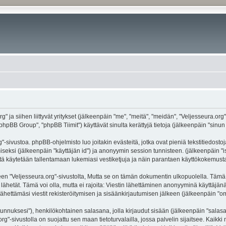
g" ja siihen liittyvät yritykset (jälkeenpäin "me", "meitä", "meidän", "Veljesseura.org
hpBB Group", "phpBB Tiimit") käyttävät sinulta kerättyjä tietoja (jälkeenpäin "sinun t
-sivustoa. phpBB-ohjelmisto luo joitakin evästeitä, jotka ovat pieniä tekstitiedostoj
miseksi (jälkeenpäin "käyttäjän id") ja anonyymin session tunnisteen. (jälkeenpäin 
näitä käytetään tallentamaan lukemiasi vestiketjuja ja näin parantaen käyttökokemusta
eljesseura.org"-sivustolta, Mutta se on tämän dokumentin ulkopuolella. Tämä on ta
lähetät. Tämä voi olla, mutta ei rajoita: Viestin lähettäminen anonyyminä käyttäjänä
ähettämäsi viestit rekisteröitymisen ja sisäänkirjautumisen jälkeen (jälkeenpäin "oma
jätunnuksesi"), henkilökohtainen salasana, jolla kirjaudut sisään (jälkeenpäin "sala
.org"-sivustolla on suojattu sen maan tietoturvalailla, jossa palvelin sijaitsee. Kaik