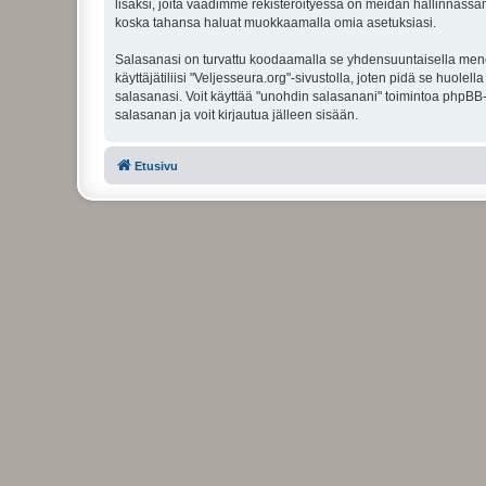
lisäksi, joita vaadimme rekisteröityessä on meidän hallinnassamme
koska tahansa haluat muokkaamalla omia asetuksiasi.
Salasanasi on turvattu koodaamalla se yhdensuuntaisella menete
käyttäjätiliisi "Veljesseura.org"-sivustolla, joten pidä se huol
salasanasi. Voit käyttää "unohdin salasanani" toimintoa phpBB
salasanan ja voit kirjautua jälleen sisään.
Etusivu