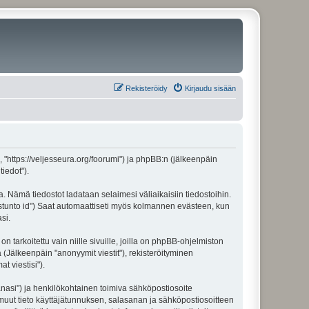
Rekisteröidy
Kirjaudu sisään
", "https://veljesseura.org/foorumi") ja phpBB:n (jälkeenpäin
iedot").
a. Nämä tiedostot ladataan selaimesi väliaikaisiin tiedostoihin.
"istunto id") Saat automaattiseti myös kolmannen evästeen, kun
si.
rkoitettu vain niille sivuille, joilla on phpBB-ohjelmiston
 (Jälkeenpäin "anonyymit viestit"), rekisteröityminen
t viestisi").
sanasi") ja henkilökohtainen toimiva sähköpostiosoite
ki muut tieto käyttäjätunnuksen, salasanan ja sähköpostiosoitteen