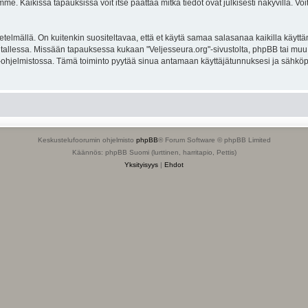
. Kaikissa tapauksissa voit itse päättää mitkä tiedot ovat julkisesti näkyvillä. Voit
lmällä. On kuitenkin suositeltavaa, että et käytä samaa salasanaa kaikilla käyttäm
ella tallessa. Missään tapauksessa kukaan "Veljesseura.org"-sivustolta, phpBB tai mu
-ohjelmistossa. Tämä toiminto pyytää sinua antamaan käyttäjätunnuksesi ja sähköp
Keskustelufoorumin ohjelmisto
phpBB
® Forum Software © phpBB Limited
Käännös: phpBB Suomi (lurttinen, harritapio, Pettis)
Yksityisyys
|
Ehdot