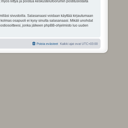
 myös liittyä ja poistua keskustelufoorumin postituslistalta
illäsi sivustoilla. Salasanaasi voidaan käyttää kirjautumaan
u kolmas osapuoli ei kysy sinulta salasanaasi. Mikäli unohdat
ostiosoitteesi, jonka jälkeen phpBB-ohjelmisto luo uuden
Poista evästeet
Kaikki ajat ovat
UTC+03:00