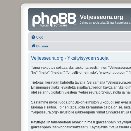
Veljesseura.org
Jehovan todistajat lähitarkastelussa
UKK
Etusivu
Veljesseura.org - Yksityisyyden suoja
Tämä vakuutus selittää yksityiskohtaisesti, miten "Veljesseura.or
"he", "heitä", "heidän", "phpBB-ohjelmisto", "www.phpbb.com", "p
Tietojasi kerätään kahdella tavalla: Selaamalla "Veljesseura.org"
Ensimmäiset kaksi evästettä sisältävät tiedon käyttäjän yksilöi
olet selannut joitakin viestejä "Veljesseura.org"-sivustolla ja 
Saatamme myös luoda phpBB-ohjelmiston ulkopuolisen evästeen "V
luomaa sisältöä. Toinen tapa, jolla keräämme tietoa on se, mitä 
"Veljesseura.org"-sivustolle (jälkeenpäin "omat tunnuksesi") ja l
Käyttäjätiliin tallennetaan ainakin nimesi (jälkeenpäin "käyttä
(jälkeenpäin "sähköpostiosoitteesi"). Käyttäjätilisi "Veljesseura