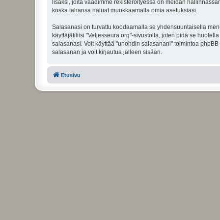
lisäksi, joita vaadimme rekisteröityessä on meidän hallinnassamme
koska tahansa haluat muokkaamalla omia asetuksiasi.
Salasanasi on turvattu koodaamalla se yhdensuuntaisella menete
käyttäjätiliisi "Veljesseura.org"-sivustolla, joten pidä se huol
salasanasi. Voit käyttää "unohdin salasanani" toimintoa phpBB
salasanan ja voit kirjautua jälleen sisään.
Etusivu