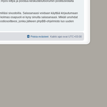
 myös liittyä ja poistua keskustelufoorumin postituslistalta
illäsi sivustoilla. Salasanaasi voidaan käyttää kirjautumaan
u kolmas osapuoli ei kysy sinulta salasanaasi. Mikäli unohdat
ostiosoitteesi, jonka jälkeen phpBB-ohjelmisto luo uuden
Poista evästeet
Kaikki ajat ovat
UTC+03:00