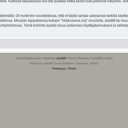
. Kaikissa tapauksissa voit itse päättää mitkä tiedot ovat julkisesti näkyvillä. Voit
lmällä. On kuitenkin suositeltavaa, että et käytä samaa salasanaa kaikilla käyttäm
ella tallessa. Missään tapauksessa kukaan "Veljesseura.org"-sivustolta, phpBB tai mu
-ohjelmistossa. Tämä toiminto pyytää sinua antamaan käyttäjätunnuksesi ja sähköp
Keskustelufoorumin ohjelmisto
phpBB
® Forum Software © phpBB Limited
Käännös: phpBB Suomi (lurttinen, harritapio, Pettis)
Yksityisyys
|
Ehdot