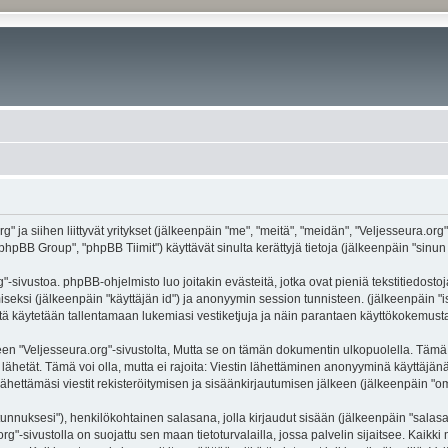
g" ja siihen liittyvät yritykset (jälkeenpäin "me", "meitä", "meidän", "Veljesseura.org
hpBB Group", "phpBB Tiimit") käyttävät sinulta kerättyjä tietoja (jälkeenpäin "sinun t
-sivustoa. phpBB-ohjelmisto luo joitakin evästeitä, jotka ovat pieniä tekstitiedostoj
miseksi (jälkeenpäin "käyttäjän id") ja anonyymin session tunnisteen. (jälkeenpäin 
näitä käytetään tallentamaan lukemiasi vestiketjuja ja näin parantaen käyttökokemusta
eljesseura.org"-sivustolta, Mutta se on tämän dokumentin ulkopuolella. Tämä on ta
lähetät. Tämä voi olla, mutta ei rajoita: Viestin lähettäminen anonyyminä käyttäjänä
ähettämäsi viestit rekisteröitymisen ja sisäänkirjautumisen jälkeen (jälkeenpäin "oma
jätunnuksesi"), henkilökohtainen salasana, jolla kirjaudut sisään (jälkeenpäin "sala
.org"-sivustolla on suojattu sen maan tietoturvalailla, jossa palvelin sijaitsee. Kaik