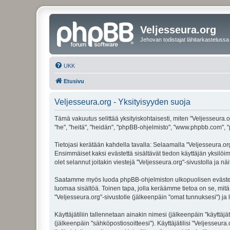
Veljesseura.org
Jehovan todistajat lähitarkastelussa
UKK
Etusivu
Veljesseura.org - Yksityisyyden suoja
Tämä vakuutus selittää yksityiskohtaisesti, miten "Veljesseura.or
"he", "heitä", "heidän", "phpBB-ohjelmisto", "www.phpbb.com", "p
Tietojasi kerätään kahdella tavalla: Selaamalla "Veljesseura.org"
Ensimmäiset kaksi evästettä sisältävät tiedon käyttäjän yksilöi
olet selannut joitakin viestejä "Veljesseura.org"-sivustolla ja 
Saatamme myös luoda phpBB-ohjelmiston ulkopuolisen evästeen "V
luomaa sisältöä. Toinen tapa, jolla keräämme tietoa on se, mitä 
"Veljesseura.org"-sivustolle (jälkeenpäin "omat tunnuksesi") ja l
Käyttäjätiliin tallennetaan ainakin nimesi (jälkeenpäin "käyttä
(jälkeenpäin "sähköpostiosoitteesi"). Käyttäjätilisi "Veljesseura