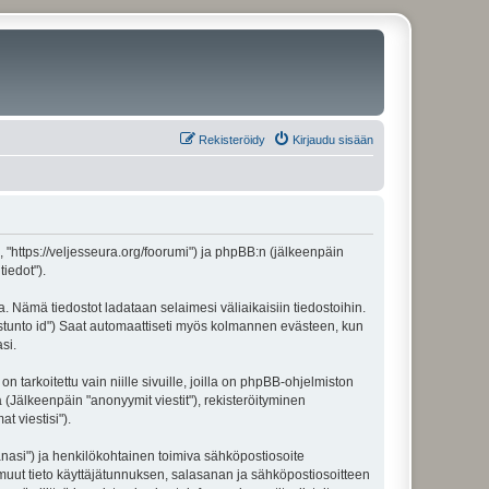
Rekisteröidy
Kirjaudu sisään
", "https://veljesseura.org/foorumi") ja phpBB:n (jälkeenpäin
iedot").
a. Nämä tiedostot ladataan selaimesi väliaikaisiin tiedostoihin.
"istunto id") Saat automaattiseti myös kolmannen evästeen, kun
si.
rkoitettu vain niille sivuille, joilla on phpBB-ohjelmiston
 (Jälkeenpäin "anonyymit viestit"), rekisteröityminen
t viestisi").
sanasi") ja henkilökohtainen toimiva sähköpostiosoite
ki muut tieto käyttäjätunnuksen, salasanan ja sähköpostiosoitteen