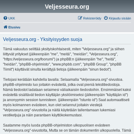
Veljesseura.org
UKK
Rekisteröidy
Kirjaudu sisään
Etusivu
Veljesseura.org - Yksityisyyden suoja
Tämä vakuutus selittää yksityiskohtaisesti, miten "Veljesseura.org" ja siihen
liittyvät yritykset (jälkeenpäin "me", "meitä", "meidän", "Veljesseura.org",
"https://veljesseura.org/foorumi") ja phpBB:n (jälkeenpäin "he", "heitä",
"heidän", "phpBB-ohjelmisto", "www.phpbb.com", "phpBB Group", "phpBB
Tiimit") käyttävät sinulta kerättyjä tietoja (jälkeenpäin "sinun tiedot").
Tietojasi kerätään kahdella tavalla: Selaamalla "Veljesseura.org"-sivustoa.
phpBB-ohjelmisto luo joitakin evästeitä, jotka ovat pieniä tekstitiedostoja.
Nämä tiedostot ladataan selaimesi väliaikaisiin tiedostoihin. Ensimmäiset kaksi
evästettä sisältävät tiedon käyttäjän yksilöimiseksi (jälkeenpäin "käyttäjän id")
ja anonyymin session tunnisteen. (jälkeenpäin "istunto id") Saat automaattiseti
myös kolmannen evästeen, kun olet selannut joitakin viestejä
"Veljesseura.org"-sivustolla ja näitä käytetään tallentamaan lukemiasi
vestiketjuja ja näin parantaen käyttökokemustasi.
Saatamme myös luoda phpBB-ohjelmiston ulkopuolisen evästeen
"Veljesseura.org"-sivustolta, Mutta se on tämän dokumentin ulkopuolella. Tämä