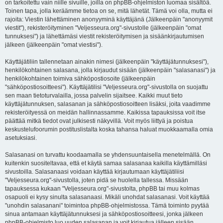
on tarkoitettu vain niille sivuille, joilla on phpBB-ohjelmiston luomaa sisältöä.
Toinen tapa, jolla keräämme tietoa on se, mitä lähetät. Tämä voi olla, mutta ei
rajoita: Viestin lähettäminen anonyyminä käyttäjänä (Jälkeenpäin "anonyymit
viestit"), rekisteröityminen "Veljesseura.org"-sivustolle (jälkeenpäin "omat
tunnuksesi") ja lähettämäsi viestit rekisteröitymisen ja sisäänkirjautumisen
jälkeen (jälkeenpäin "omat viestisi").
Käyttäjätiliin tallennetaan ainakin nimesi (jälkeenpäin "käyttäjätunnuksesi"),
henkilökohtainen salasana, jolla kirjaudut sisään (jälkeenpäin "salasanasi") ja
henkilökohtainen toimiva sähköpostiosoite (jälkeenpäin
"sähköpostiosoitteesi"). Käyttäjätilisi "Veljesseura.org"-sivustolla on suojattu
sen maan tietoturvalailla, jossa palvelin sijaitsee. Kaikki muut tieto
käyttäjätunnuksen, salasanan ja sähköpostiosoitteen lisäksi, joita vaadimme
rekisteröityessä on meidän hallinnassamme. Kaikissa tapauksissa voit itse
päättää mitkä tiedot ovat julkisesti näkyvillä. Voit myös liittyä ja poistua
keskustelufoorumin postituslistalta koska tahansa haluat muokkaamalla omia
asetuksiasi.
Salasanasi on turvattu koodaamalla se yhdensuuntaisella menetelmällä. On
kuitenkin suositeltavaa, että et käytä samaa salasanaa kaikilla käyttämilläsi
sivustoilla. Salasanaasi voidaan käyttää kirjautumaan käyttäjätiliisi
"Veljesseura.org"-sivustolla, joten pidä se huolella tallessa. Missään
tapauksessa kukaan "Veljesseura.org"-sivustolta, phpBB tai muu kolmas
osapuoli ei kysy sinulta salasanaasi. Mikäli unohdat salasanasi. Voit käyttää
"unohdin salasanani" toimintoa phpBB-ohjelmistossa. Tämä toiminto pyytää
sinua antamaan käyttäjätunnuksesi ja sähköpostiosoitteesi, jonka jälkeen
phpBB-ohjelmisto luo uuden salasanan ja voit kirjautua jälleen sisään.