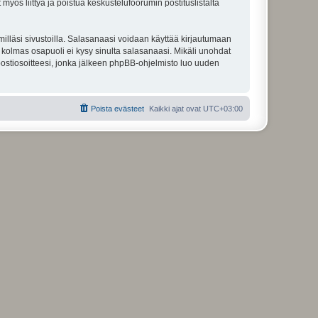
 myös liittyä ja poistua keskustelufoorumin postituslistalta
illäsi sivustoilla. Salasanaasi voidaan käyttää kirjautumaan
u kolmas osapuoli ei kysy sinulta salasanaasi. Mikäli unohdat
ostiosoitteesi, jonka jälkeen phpBB-ohjelmisto luo uuden
Poista evästeet
Kaikki ajat ovat
UTC+03:00