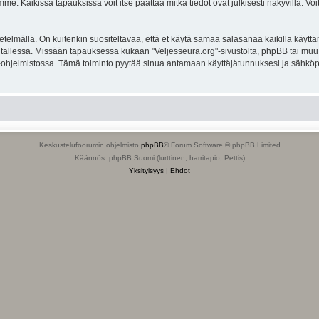
. Kaikissa tapauksissa voit itse päättää mitkä tiedot ovat julkisesti näkyvillä. Voit
lmällä. On kuitenkin suositeltavaa, että et käytä samaa salasanaa kaikilla käyttäm
ella tallessa. Missään tapauksessa kukaan "Veljesseura.org"-sivustolta, phpBB tai mu
-ohjelmistossa. Tämä toiminto pyytää sinua antamaan käyttäjätunnuksesi ja sähköp
Keskustelufoorumin ohjelmisto
phpBB
® Forum Software © phpBB Limited
Käännös: phpBB Suomi (lurttinen, harritapio, Pettis)
Yksityisyys
|
Ehdot