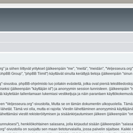
g" ja siihen liittyvät yritykset (jälkeenpäin "me", "meitä", "meidän", "Veljesseura.org
hpBB Group", "phpBB Tiimit") käyttävät sinulta kerättyjä tietoja (jälkeenpäin "sinun t
-sivustoa. phpBB-ohjelmisto luo joitakin evästeitä, jotka ovat pieniä tekstitiedostoj
miseksi (jälkeenpäin "käyttäjän id") ja anonyymin session tunnisteen. (jälkeenpäin 
näitä käytetään tallentamaan lukemiasi vestiketjuja ja näin parantaen käyttökokemusta
eljesseura.org"-sivustolta, Mutta se on tämän dokumentin ulkopuolella. Tämä on ta
lähetät. Tämä voi olla, mutta ei rajoita: Viestin lähettäminen anonyyminä käyttäjänä
ähettämäsi viestit rekisteröitymisen ja sisäänkirjautumisen jälkeen (jälkeenpäin "oma
jätunnuksesi"), henkilökohtainen salasana, jolla kirjaudut sisään (jälkeenpäin "sala
.org"-sivustolla on suojattu sen maan tietoturvalailla, jossa palvelin sijaitsee. Kaik