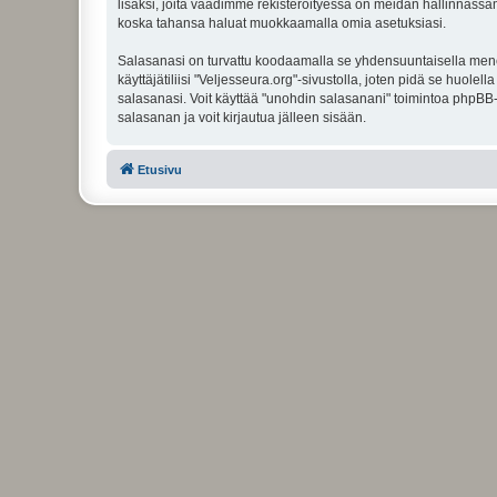
lisäksi, joita vaadimme rekisteröityessä on meidän hallinnassamme
koska tahansa haluat muokkaamalla omia asetuksiasi.
Salasanasi on turvattu koodaamalla se yhdensuuntaisella menete
käyttäjätiliisi "Veljesseura.org"-sivustolla, joten pidä se huol
salasanasi. Voit käyttää "unohdin salasanani" toimintoa phpBB
salasanan ja voit kirjautua jälleen sisään.
Etusivu