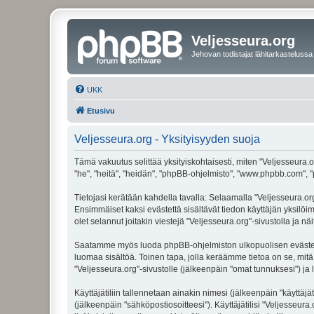
Veljesseura.org
Jehovan todistajat lähitarkastelussa
UKK
Etusivu
Veljesseura.org - Yksityisyyden suoja
Tämä vakuutus selittää yksityiskohtaisesti, miten "Veljesseura.or
"he", "heitä", "heidän", "phpBB-ohjelmisto", "www.phpbb.com", "p
Tietojasi kerätään kahdella tavalla: Selaamalla "Veljesseura.org"
Ensimmäiset kaksi evästettä sisältävät tiedon käyttäjän yksilöi
olet selannut joitakin viestejä "Veljesseura.org"-sivustolla ja 
Saatamme myös luoda phpBB-ohjelmiston ulkopuolisen evästeen "V
luomaa sisältöä. Toinen tapa, jolla keräämme tietoa on se, mitä 
"Veljesseura.org"-sivustolle (jälkeenpäin "omat tunnuksesi") ja l
Käyttäjätiliin tallennetaan ainakin nimesi (jälkeenpäin "käyttä
(jälkeenpäin "sähköpostiosoitteesi"). Käyttäjätilisi "Veljesseura