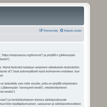
Rekisteröidy
Kirjaudu sisään
", "https://veljesseura.org/foorumi") ja phpBB:n (jälkeenpäin
iedot").
a. Nämä tiedostot ladataan selaimesi väliaikaisiin tiedostoihin.
"istunto id") Saat automaattiseti myös kolmannen evästeen, kun
si.
rkoitettu vain niille sivuille, joilla on phpBB-ohjelmiston
 (Jälkeenpäin "anonyymit viestit"), rekisteröityminen
t viestisi").
sanasi") ja henkilökohtainen toimiva sähköpostiosoite
ki muut tieto käyttäjätunnuksen, salasanan ja sähköpostiosoitteen