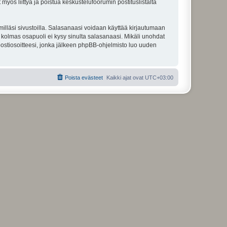
 myös liittyä ja poistua keskustelufoorumin postituslistalta
illäsi sivustoilla. Salasanaasi voidaan käyttää kirjautumaan
u kolmas osapuoli ei kysy sinulta salasanaasi. Mikäli unohdat
ostiosoitteesi, jonka jälkeen phpBB-ohjelmisto luo uuden
Poista evästeet
Kaikki ajat ovat
UTC+03:00