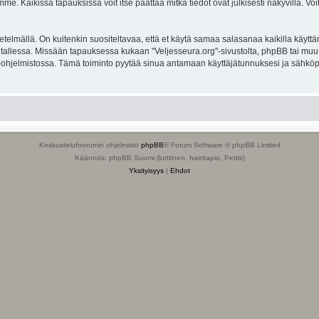
. Kaikissa tapauksissa voit itse päättää mitkä tiedot ovat julkisesti näkyvillä. Voit
lmällä. On kuitenkin suositeltavaa, että et käytä samaa salasanaa kaikilla käyttäm
ella tallessa. Missään tapauksessa kukaan "Veljesseura.org"-sivustolta, phpBB tai mu
-ohjelmistossa. Tämä toiminto pyytää sinua antamaan käyttäjätunnuksesi ja sähköp
Keskustelufoorumin ohjelmisto
phpBB
® Forum Software © phpBB Limited
Käännös: phpBB Suomi (lurttinen, harritapio, Pettis)
Yksityisyys
|
Ehdot