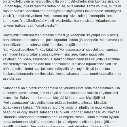
on tarkoitettu vain niille sivuille, joilla on phpBB-ohjelmiston luomaa sisältöä.
Toinen tapa, jolla keräämme tietoa on se, mitä lähetät. Tämä voi olla, mutta ei
rajoita: Viestin lähettäminen anonyyminä käyttäjänä (Jälkeenpäin "anonyymit
viestit"), rekisteröityminen "Veljesseura.org"-sivustolle (jälkeenpäin "omat
tunnuksesi") ja lähettämäsi viestit rekisteröitymisen ja sisäänkirjautumisen
jälkeen (jälkeenpäin "omat viestisi").
Käyttäjätiliin tallennetaan ainakin nimesi (jälkeenpäin "käyttäjätunnuksesi"),
henkilökohtainen salasana, jolla kirjaudut sisään (jälkeenpäin "salasanasi") ja
henkilökohtainen toimiva sähköpostiosoite (jälkeenpäin
"sähköpostiosoitteesi"). Käyttäjätilisi "Veljesseura.org"-sivustolla on suojattu
sen maan tietoturvalailla, jossa palvelin sijaitsee. Kaikki muut tieto
käyttäjätunnuksen, salasanan ja sähköpostiosoitteen lisäksi, joita vaadimme
rekisteröityessä on meidän hallinnassamme. Kaikissa tapauksissa voit itse
päättää mitkä tiedot ovat julkisesti näkyvillä. Voit myös liittyä ja poistua
keskustelufoorumin postituslistalta koska tahansa haluat muokkaamalla omia
asetuksiasi.
Salasanasi on turvattu koodaamalla se yhdensuuntaisella menetelmällä. On
kuitenkin suositeltavaa, että et käytä samaa salasanaa kaikilla käyttämilläsi
sivustoilla. Salasanaasi voidaan käyttää kirjautumaan käyttäjätiliisi
"Veljesseura.org"-sivustolla, joten pidä se huolella tallessa. Missään
tapauksessa kukaan "Veljesseura.org"-sivustolta, phpBB tai muu kolmas
osapuoli ei kysy sinulta salasanaasi. Mikäli unohdat salasanasi. Voit käyttää
"unohdin salasanani" toimintoa phpBB-ohjelmistossa. Tämä toiminto pyytää
sinua antamaan käyttäjätunnuksesi ja sähköpostiosoitteesi, jonka jälkeen
phpBB-ohjelmisto luo uuden salasanan ja voit kirjautua jälleen sisään.