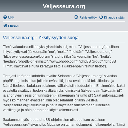
Veljesseura.org
UKK
Rekisteröidy
Kirjaudu sisään
Etusivu
Veljesseura.org - Yksityisyyden suoja
Tämä vakuutus selittää yksityiskohtaisesti, miten "Veljesseura.org" ja siihen
liittyvät yritykset (jälkeenpäin "me", "meitä", "meidän", "Veljesseura.org",
"https://veljesseura.org/foorumi") ja phpBB:n (jälkeenpäin "he", "heitä",
"heidän", "phpBB-ohjelmisto", "www.phpbb.com", "phpBB Group", "phpBB
Tiimit") käyttävät sinulta kerättyjä tietoja (jälkeenpäin "sinun tiedot").
Tietojasi kerätään kahdella tavalla: Selaamalla "Veljesseura.org"-sivustoa.
phpBB-ohjelmisto luo joitakin evästeitä, jotka ovat pieniä tekstitiedostoja.
Nämä tiedostot ladataan selaimesi väliaikaisiin tiedostoihin. Ensimmäiset kaksi
evästettä sisältävät tiedon käyttäjän yksilöimiseksi (jälkeenpäin "käyttäjän id")
ja anonyymin session tunnisteen. (jälkeenpäin "istunto id") Saat automaattiseti
myös kolmannen evästeen, kun olet selannut joitakin viestejä
"Veljesseura.org"-sivustolla ja näitä käytetään tallentamaan lukemiasi
vestiketjuja ja näin parantaen käyttökokemustasi.
Saatamme myös luoda phpBB-ohjelmiston ulkopuolisen evästeen
"Veljesseura.org"-sivustolta, Mutta se on tämän dokumentin ulkopuolella. Tämä