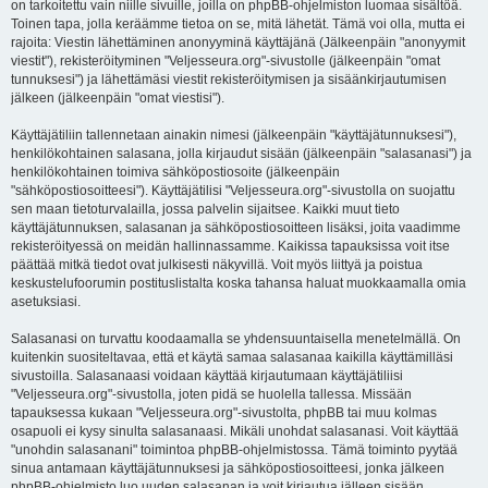
on tarkoitettu vain niille sivuille, joilla on phpBB-ohjelmiston luomaa sisältöä.
Toinen tapa, jolla keräämme tietoa on se, mitä lähetät. Tämä voi olla, mutta ei
rajoita: Viestin lähettäminen anonyyminä käyttäjänä (Jälkeenpäin "anonyymit
viestit"), rekisteröityminen "Veljesseura.org"-sivustolle (jälkeenpäin "omat
tunnuksesi") ja lähettämäsi viestit rekisteröitymisen ja sisäänkirjautumisen
jälkeen (jälkeenpäin "omat viestisi").
Käyttäjätiliin tallennetaan ainakin nimesi (jälkeenpäin "käyttäjätunnuksesi"),
henkilökohtainen salasana, jolla kirjaudut sisään (jälkeenpäin "salasanasi") ja
henkilökohtainen toimiva sähköpostiosoite (jälkeenpäin
"sähköpostiosoitteesi"). Käyttäjätilisi "Veljesseura.org"-sivustolla on suojattu
sen maan tietoturvalailla, jossa palvelin sijaitsee. Kaikki muut tieto
käyttäjätunnuksen, salasanan ja sähköpostiosoitteen lisäksi, joita vaadimme
rekisteröityessä on meidän hallinnassamme. Kaikissa tapauksissa voit itse
päättää mitkä tiedot ovat julkisesti näkyvillä. Voit myös liittyä ja poistua
keskustelufoorumin postituslistalta koska tahansa haluat muokkaamalla omia
asetuksiasi.
Salasanasi on turvattu koodaamalla se yhdensuuntaisella menetelmällä. On
kuitenkin suositeltavaa, että et käytä samaa salasanaa kaikilla käyttämilläsi
sivustoilla. Salasanaasi voidaan käyttää kirjautumaan käyttäjätiliisi
"Veljesseura.org"-sivustolla, joten pidä se huolella tallessa. Missään
tapauksessa kukaan "Veljesseura.org"-sivustolta, phpBB tai muu kolmas
osapuoli ei kysy sinulta salasanaasi. Mikäli unohdat salasanasi. Voit käyttää
"unohdin salasanani" toimintoa phpBB-ohjelmistossa. Tämä toiminto pyytää
sinua antamaan käyttäjätunnuksesi ja sähköpostiosoitteesi, jonka jälkeen
phpBB-ohjelmisto luo uuden salasanan ja voit kirjautua jälleen sisään.