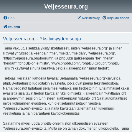
Veljesseura.org
UKK
Rekisteröidy
Kirjaudu sisään
Etusivu
Veljesseura.org - Yksityisyyden suoja
Tämä vakuutus selittää yksityiskohtaisesti, miten "Veljesseura.org" ja siihen
liittyvät yritykset (jälkeenpäin "me", "meitä", "meidän", "Veljesseura.org",
"https://veljesseura.org/foorumi") ja phpBB:n (jälkeenpäin "he", "heitä",
"heidän", "phpBB-ohjelmisto", "www.phpbb.com", "phpBB Group", "phpBB
Tiimit") käyttävät sinulta kerättyjä tietoja (jälkeenpäin "sinun tiedot").
Tietojasi kerätään kahdella tavalla: Selaamalla "Veljesseura.org"-sivustoa.
phpBB-ohjelmisto luo joitakin evästeitä, jotka ovat pieniä tekstitiedostoja.
Nämä tiedostot ladataan selaimesi väliaikaisiin tiedostoihin. Ensimmäiset kaksi
evästettä sisältävät tiedon käyttäjän yksilöimiseksi (jälkeenpäin "käyttäjän id")
ja anonyymin session tunnisteen. (jälkeenpäin "istunto id") Saat automaattiseti
myös kolmannen evästeen, kun olet selannut joitakin viestejä
"Veljesseura.org"-sivustolla ja näitä käytetään tallentamaan lukemiasi
vestiketjuja ja näin parantaen käyttökokemustasi.
Saatamme myös luoda phpBB-ohjelmiston ulkopuolisen evästeen
"Veljesseura.org"-sivustolta, Mutta se on tämän dokumentin ulkopuolella. Tämä