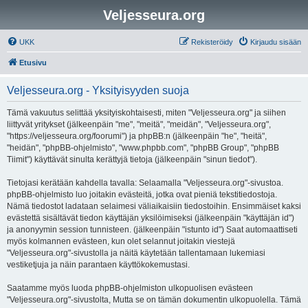
Veljesseura.org
UKK
Rekisteröidy
Kirjaudu sisään
Etusivu
Veljesseura.org - Yksityisyyden suoja
Tämä vakuutus selittää yksityiskohtaisesti, miten "Veljesseura.org" ja siihen
liittyvät yritykset (jälkeenpäin "me", "meitä", "meidän", "Veljesseura.org",
"https://veljesseura.org/foorumi") ja phpBB:n (jälkeenpäin "he", "heitä",
"heidän", "phpBB-ohjelmisto", "www.phpbb.com", "phpBB Group", "phpBB
Tiimit") käyttävät sinulta kerättyjä tietoja (jälkeenpäin "sinun tiedot").
Tietojasi kerätään kahdella tavalla: Selaamalla "Veljesseura.org"-sivustoa.
phpBB-ohjelmisto luo joitakin evästeitä, jotka ovat pieniä tekstitiedostoja.
Nämä tiedostot ladataan selaimesi väliaikaisiin tiedostoihin. Ensimmäiset kaksi
evästettä sisältävät tiedon käyttäjän yksilöimiseksi (jälkeenpäin "käyttäjän id")
ja anonyymin session tunnisteen. (jälkeenpäin "istunto id") Saat automaattiseti
myös kolmannen evästeen, kun olet selannut joitakin viestejä
"Veljesseura.org"-sivustolla ja näitä käytetään tallentamaan lukemiasi
vestiketjuja ja näin parantaen käyttökokemustasi.
Saatamme myös luoda phpBB-ohjelmiston ulkopuolisen evästeen
"Veljesseura.org"-sivustolta, Mutta se on tämän dokumentin ulkopuolella. Tämä