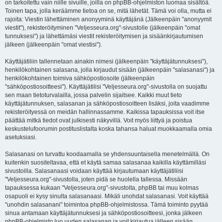
on tarkoitettu vain niille sivuille, joilla on phpBB-ohjelmiston luomaa sisältöä.
Toinen tapa, jolla keräämme tietoa on se, mitä lähetät. Tämä voi olla, mutta ei
rajoita: Viestin lähettäminen anonyyminä käyttäjänä (Jälkeenpäin "anonyymit
viestit"), rekisteröityminen "Veljesseura.org"-sivustolle (jälkeenpäin "omat
tunnuksesi") ja lähettämäsi viestit rekisteröitymisen ja sisäänkirjautumisen
jälkeen (jälkeenpäin "omat viestisi").
Käyttäjätiliin tallennetaan ainakin nimesi (jälkeenpäin "käyttäjätunnuksesi"),
henkilökohtainen salasana, jolla kirjaudut sisään (jälkeenpäin "salasanasi") ja
henkilökohtainen toimiva sähköpostiosoite (jälkeenpäin
"sähköpostiosoitteesi"). Käyttäjätilisi "Veljesseura.org"-sivustolla on suojattu
sen maan tietoturvalailla, jossa palvelin sijaitsee. Kaikki muut tieto
käyttäjätunnuksen, salasanan ja sähköpostiosoitteen lisäksi, joita vaadimme
rekisteröityessä on meidän hallinnassamme. Kaikissa tapauksissa voit itse
päättää mitkä tiedot ovat julkisesti näkyvillä. Voit myös liittyä ja poistua
keskustelufoorumin postituslistalta koska tahansa haluat muokkaamalla omia
asetuksiasi.
Salasanasi on turvattu koodaamalla se yhdensuuntaisella menetelmällä. On
kuitenkin suositeltavaa, että et käytä samaa salasanaa kaikilla käyttämilläsi
sivustoilla. Salasanaasi voidaan käyttää kirjautumaan käyttäjätiliisi
"Veljesseura.org"-sivustolla, joten pidä se huolella tallessa. Missään
tapauksessa kukaan "Veljesseura.org"-sivustolta, phpBB tai muu kolmas
osapuoli ei kysy sinulta salasanaasi. Mikäli unohdat salasanasi. Voit käyttää
"unohdin salasanani" toimintoa phpBB-ohjelmistossa. Tämä toiminto pyytää
sinua antamaan käyttäjätunnuksesi ja sähköpostiosoitteesi, jonka jälkeen
phpBB-ohjelmisto luo uuden salasanan ja voit kirjautua jälleen sisään.