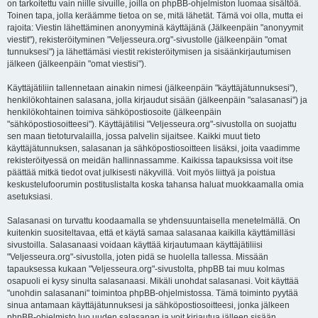
on tarkoitettu vain niille sivuille, joilla on phpBB-ohjelmiston luomaa sisältöä.
Toinen tapa, jolla keräämme tietoa on se, mitä lähetät. Tämä voi olla, mutta ei
rajoita: Viestin lähettäminen anonyyminä käyttäjänä (Jälkeenpäin "anonyymit
viestit"), rekisteröityminen "Veljesseura.org"-sivustolle (jälkeenpäin "omat
tunnuksesi") ja lähettämäsi viestit rekisteröitymisen ja sisäänkirjautumisen
jälkeen (jälkeenpäin "omat viestisi").
Käyttäjätiliin tallennetaan ainakin nimesi (jälkeenpäin "käyttäjätunnuksesi"),
henkilökohtainen salasana, jolla kirjaudut sisään (jälkeenpäin "salasanasi") ja
henkilökohtainen toimiva sähköpostiosoite (jälkeenpäin
"sähköpostiosoitteesi"). Käyttäjätilisi "Veljesseura.org"-sivustolla on suojattu
sen maan tietoturvalailla, jossa palvelin sijaitsee. Kaikki muut tieto
käyttäjätunnuksen, salasanan ja sähköpostiosoitteen lisäksi, joita vaadimme
rekisteröityessä on meidän hallinnassamme. Kaikissa tapauksissa voit itse
päättää mitkä tiedot ovat julkisesti näkyvillä. Voit myös liittyä ja poistua
keskustelufoorumin postituslistalta koska tahansa haluat muokkaamalla omia
asetuksiasi.
Salasanasi on turvattu koodaamalla se yhdensuuntaisella menetelmällä. On
kuitenkin suositeltavaa, että et käytä samaa salasanaa kaikilla käyttämilläsi
sivustoilla. Salasanaasi voidaan käyttää kirjautumaan käyttäjätiliisi
"Veljesseura.org"-sivustolla, joten pidä se huolella tallessa. Missään
tapauksessa kukaan "Veljesseura.org"-sivustolta, phpBB tai muu kolmas
osapuoli ei kysy sinulta salasanaasi. Mikäli unohdat salasanasi. Voit käyttää
"unohdin salasanani" toimintoa phpBB-ohjelmistossa. Tämä toiminto pyytää
sinua antamaan käyttäjätunnuksesi ja sähköpostiosoitteesi, jonka jälkeen
phpBB-ohjelmisto luo uuden salasanan ja voit kirjautua jälleen sisään.