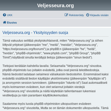
Veljesseura.org
UKK
Rekisteröidy
Kirjaudu sisään
Etusivu
Veljesseura.org - Yksityisyyden suoja
Tämä vakuutus selittää yksityiskohtaisesti, miten "Veljesseura.org" ja siihen
liittyvät yritykset (jälkeenpäin "me", "meitä", "meidän", "Veljesseura.org",
"https://veljesseura.org/foorumi") ja phpBB:n (jälkeenpäin "he", "heitä",
"heidän", "phpBB-ohjelmisto", "www.phpbb.com", "phpBB Group", "phpBB
Tiimit") käyttävät sinulta kerättyjä tietoja (jälkeenpäin "sinun tiedot").
Tietojasi kerätään kahdella tavalla: Selaamalla "Veljesseura.org"-sivustoa.
phpBB-ohjelmisto luo joitakin evästeitä, jotka ovat pieniä tekstitiedostoja.
Nämä tiedostot ladataan selaimesi väliaikaisiin tiedostoihin. Ensimmäiset kaksi
evästettä sisältävät tiedon käyttäjän yksilöimiseksi (jälkeenpäin "käyttäjän id")
ja anonyymin session tunnisteen. (jälkeenpäin "istunto id") Saat automaattiseti
myös kolmannen evästeen, kun olet selannut joitakin viestejä
"Veljesseura.org"-sivustolla ja näitä käytetään tallentamaan lukemiasi
vestiketjuja ja näin parantaen käyttökokemustasi.
Saatamme myös luoda phpBB-ohjelmiston ulkopuolisen evästeen
"Veljesseura.org"-sivustolta, Mutta se on tämän dokumentin ulkopuolella. Tämä