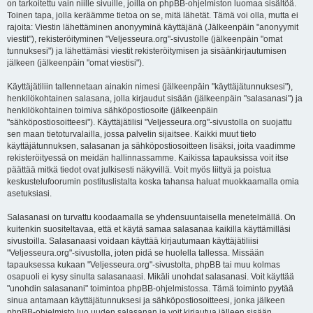
on tarkoitettu vain niille sivuille, joilla on phpBB-ohjelmiston luomaa sisältöä.
Toinen tapa, jolla keräämme tietoa on se, mitä lähetät. Tämä voi olla, mutta ei
rajoita: Viestin lähettäminen anonyyminä käyttäjänä (Jälkeenpäin "anonyymit
viestit"), rekisteröityminen "Veljesseura.org"-sivustolle (jälkeenpäin "omat
tunnuksesi") ja lähettämäsi viestit rekisteröitymisen ja sisäänkirjautumisen
jälkeen (jälkeenpäin "omat viestisi").
Käyttäjätiliin tallennetaan ainakin nimesi (jälkeenpäin "käyttäjätunnuksesi"),
henkilökohtainen salasana, jolla kirjaudut sisään (jälkeenpäin "salasanasi") ja
henkilökohtainen toimiva sähköpostiosoite (jälkeenpäin
"sähköpostiosoitteesi"). Käyttäjätilisi "Veljesseura.org"-sivustolla on suojattu
sen maan tietoturvalailla, jossa palvelin sijaitsee. Kaikki muut tieto
käyttäjätunnuksen, salasanan ja sähköpostiosoitteen lisäksi, joita vaadimme
rekisteröityessä on meidän hallinnassamme. Kaikissa tapauksissa voit itse
päättää mitkä tiedot ovat julkisesti näkyvillä. Voit myös liittyä ja poistua
keskustelufoorumin postituslistalta koska tahansa haluat muokkaamalla omia
asetuksiasi.
Salasanasi on turvattu koodaamalla se yhdensuuntaisella menetelmällä. On
kuitenkin suositeltavaa, että et käytä samaa salasanaa kaikilla käyttämilläsi
sivustoilla. Salasanaasi voidaan käyttää kirjautumaan käyttäjätiliisi
"Veljesseura.org"-sivustolla, joten pidä se huolella tallessa. Missään
tapauksessa kukaan "Veljesseura.org"-sivustolta, phpBB tai muu kolmas
osapuoli ei kysy sinulta salasanaasi. Mikäli unohdat salasanasi. Voit käyttää
"unohdin salasanani" toimintoa phpBB-ohjelmistossa. Tämä toiminto pyytää
sinua antamaan käyttäjätunnuksesi ja sähköpostiosoitteesi, jonka jälkeen
phpBB-ohjelmisto luo uuden salasanan ja voit kirjautua jälleen sisään.