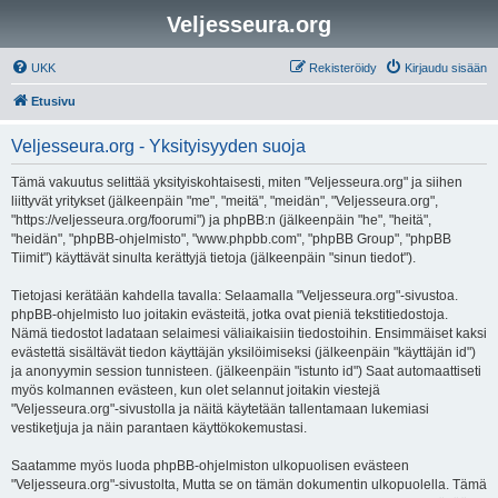
Veljesseura.org
UKK
Rekisteröidy
Kirjaudu sisään
Etusivu
Veljesseura.org - Yksityisyyden suoja
Tämä vakuutus selittää yksityiskohtaisesti, miten "Veljesseura.org" ja siihen
liittyvät yritykset (jälkeenpäin "me", "meitä", "meidän", "Veljesseura.org",
"https://veljesseura.org/foorumi") ja phpBB:n (jälkeenpäin "he", "heitä",
"heidän", "phpBB-ohjelmisto", "www.phpbb.com", "phpBB Group", "phpBB
Tiimit") käyttävät sinulta kerättyjä tietoja (jälkeenpäin "sinun tiedot").
Tietojasi kerätään kahdella tavalla: Selaamalla "Veljesseura.org"-sivustoa.
phpBB-ohjelmisto luo joitakin evästeitä, jotka ovat pieniä tekstitiedostoja.
Nämä tiedostot ladataan selaimesi väliaikaisiin tiedostoihin. Ensimmäiset kaksi
evästettä sisältävät tiedon käyttäjän yksilöimiseksi (jälkeenpäin "käyttäjän id")
ja anonyymin session tunnisteen. (jälkeenpäin "istunto id") Saat automaattiseti
myös kolmannen evästeen, kun olet selannut joitakin viestejä
"Veljesseura.org"-sivustolla ja näitä käytetään tallentamaan lukemiasi
vestiketjuja ja näin parantaen käyttökokemustasi.
Saatamme myös luoda phpBB-ohjelmiston ulkopuolisen evästeen
"Veljesseura.org"-sivustolta, Mutta se on tämän dokumentin ulkopuolella. Tämä