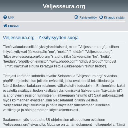
Veljesseura.org
UKK
Rekisteröidy
Kirjaudu sisään
Etusivu
Veljesseura.org - Yksityisyyden suoja
Tämä vakuutus selittää yksityiskohtaisesti, miten "Veljesseura.org" ja siihen
liittyvät yritykset (jälkeenpäin "me", "meitä", "meidän", "Veljesseura.org",
"https://veljesseura.org/foorumi") ja phpBB:n (jälkeenpäin "he", "heitä",
"heidän", "phpBB-ohjelmisto", "www.phpbb.com", "phpBB Group", "phpBB
Tiimit") käyttävät sinulta kerättyjä tietoja (jälkeenpäin "sinun tiedot").
Tietojasi kerätään kahdella tavalla: Selaamalla "Veljesseura.org"-sivustoa.
phpBB-ohjelmisto luo joitakin evästeitä, jotka ovat pieniä tekstitiedostoja.
Nämä tiedostot ladataan selaimesi väliaikaisiin tiedostoihin. Ensimmäiset kaksi
evästettä sisältävät tiedon käyttäjän yksilöimiseksi (jälkeenpäin "käyttäjän id")
ja anonyymin session tunnisteen. (jälkeenpäin "istunto id") Saat automaattiseti
myös kolmannen evästeen, kun olet selannut joitakin viestejä
"Veljesseura.org"-sivustolla ja näitä käytetään tallentamaan lukemiasi
vestiketjuja ja näin parantaen käyttökokemustasi.
Saatamme myös luoda phpBB-ohjelmiston ulkopuolisen evästeen
"Veljesseura.org"-sivustolta, Mutta se on tämän dokumentin ulkopuolella. Tämä