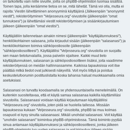
on tarkoitettu vain niille sivuille, joilla on phpBB-ohjelmiston luomaa sisältöä.
Toinen tapa, jolla keräämme tietoa on se, mitä lähetät. Tämä voi olla, mutta ei
rajoita: Viestin lähettäminen anonyyminä käyttäjänä (Jälkeenpäin "anonyymit
viestit"), rekisteröityminen "Veljesseura.org"-sivustolle (jälkeenpäin "omat
tunnuksesi") ja lähettämäsi viestit rekisteröitymisen ja sisäänkirjautumisen
jälkeen (jälkeenpäin "omat viestisi").
Käyttäjätiliin tallennetaan ainakin nimesi (jälkeenpäin "käyttäjätunnuksesi"),
henkilökohtainen salasana, jolla kirjaudut sisään (jälkeenpäin "salasanasi") ja
henkilökohtainen toimiva sähköpostiosoite (jälkeenpäin
"sähköpostiosoitteesi"). Käyttäjätilisi "Veljesseura.org"-sivustolla on suojattu
sen maan tietoturvalailla, jossa palvelin sijaitsee. Kaikki muut tieto
käyttäjätunnuksen, salasanan ja sähköpostiosoitteen lisäksi, joita vaadimme
rekisteröityessä on meidän hallinnassamme. Kaikissa tapauksissa voit itse
päättää mitkä tiedot ovat julkisesti näkyvillä. Voit myös liittyä ja poistua
keskustelufoorumin postituslistalta koska tahansa haluat muokkaamalla omia
asetuksiasi.
Salasanasi on turvattu koodaamalla se yhdensuuntaisella menetelmällä. On
kuitenkin suositeltavaa, että et käytä samaa salasanaa kaikilla käyttämilläsi
sivustoilla. Salasanaasi voidaan käyttää kirjautumaan käyttäjätiliisi
"Veljesseura.org"-sivustolla, joten pidä se huolella tallessa. Missään
tapauksessa kukaan "Veljesseura.org"-sivustolta, phpBB tai muu kolmas
osapuoli ei kysy sinulta salasanaasi. Mikäli unohdat salasanasi. Voit käyttää
"unohdin salasanani" toimintoa phpBB-ohjelmistossa. Tämä toiminto pyytää
sinua antamaan käyttäjätunnuksesi ja sähköpostiosoitteesi, jonka jälkeen
phpBB-ohjelmisto luo uuden salasanan ja voit kirjautua jälleen sisään.