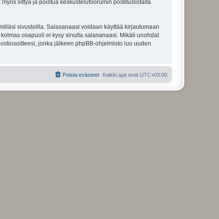
 myös liittyä ja poistua keskustelufoorumin postituslistalta
illäsi sivustoilla. Salasanaasi voidaan käyttää kirjautumaan
u kolmas osapuoli ei kysy sinulta salasanaasi. Mikäli unohdat
ostiosoitteesi, jonka jälkeen phpBB-ohjelmisto luo uuden
Poista evästeet
Kaikki ajat ovat
UTC+03:00