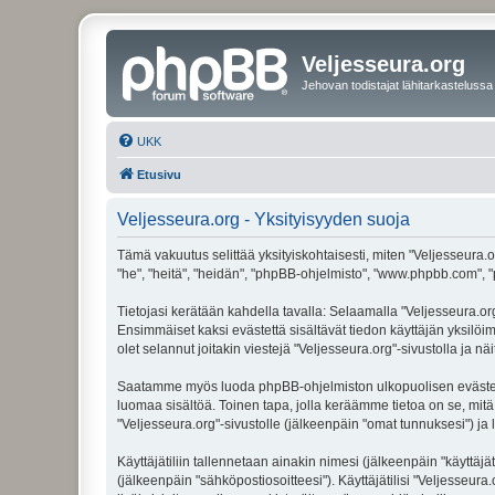
Veljesseura.org
Jehovan todistajat lähitarkastelussa
UKK
Etusivu
Veljesseura.org - Yksityisyyden suoja
Tämä vakuutus selittää yksityiskohtaisesti, miten "Veljesseura.or
"he", "heitä", "heidän", "phpBB-ohjelmisto", "www.phpbb.com", "p
Tietojasi kerätään kahdella tavalla: Selaamalla "Veljesseura.org"
Ensimmäiset kaksi evästettä sisältävät tiedon käyttäjän yksilöi
olet selannut joitakin viestejä "Veljesseura.org"-sivustolla ja 
Saatamme myös luoda phpBB-ohjelmiston ulkopuolisen evästeen "V
luomaa sisältöä. Toinen tapa, jolla keräämme tietoa on se, mitä 
"Veljesseura.org"-sivustolle (jälkeenpäin "omat tunnuksesi") ja l
Käyttäjätiliin tallennetaan ainakin nimesi (jälkeenpäin "käyttä
(jälkeenpäin "sähköpostiosoitteesi"). Käyttäjätilisi "Veljesseura