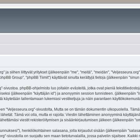
g" ja siihen liittyvät yritykset (jälkeenpäin "me", "meitä", "meidän", "Veljesseura.org
hpBB Group", "phpBB Tiimit") käyttävät sinulta kerättyjä tietoja (jälkeenpäin "sinun t
-sivustoa. phpBB-ohjelmisto luo joitakin evästeitä, jotka ovat pieniä tekstitiedostoj
miseksi (jälkeenpäin "käyttäjän id") ja anonyymin session tunnisteen. (jälkeenpäin 
näitä käytetään tallentamaan lukemiasi vestiketjuja ja näin parantaen käyttökokemusta
eljesseura.org"-sivustolta, Mutta se on tämän dokumentin ulkopuolella. Tämä on ta
lähetät. Tämä voi olla, mutta ei rajoita: Viestin lähettäminen anonyyminä käyttäjänä
ähettämäsi viestit rekisteröitymisen ja sisäänkirjautumisen jälkeen (jälkeenpäin "oma
jätunnuksesi"), henkilökohtainen salasana, jolla kirjaudut sisään (jälkeenpäin "sala
.org"-sivustolla on suojattu sen maan tietoturvalailla, jossa palvelin sijaitsee. Kaik