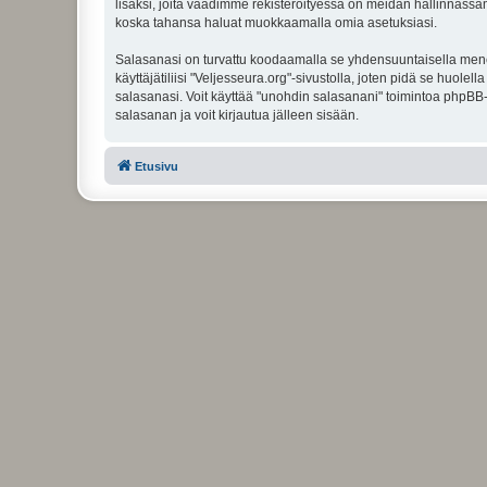
lisäksi, joita vaadimme rekisteröityessä on meidän hallinnassamme
koska tahansa haluat muokkaamalla omia asetuksiasi.
Salasanasi on turvattu koodaamalla se yhdensuuntaisella menete
käyttäjätiliisi "Veljesseura.org"-sivustolla, joten pidä se huol
salasanasi. Voit käyttää "unohdin salasanani" toimintoa phpBB
salasanan ja voit kirjautua jälleen sisään.
Etusivu