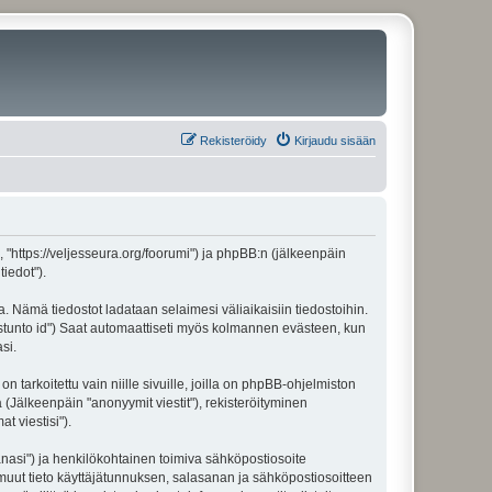
Rekisteröidy
Kirjaudu sisään
", "https://veljesseura.org/foorumi") ja phpBB:n (jälkeenpäin
iedot").
a. Nämä tiedostot ladataan selaimesi väliaikaisiin tiedostoihin.
"istunto id") Saat automaattiseti myös kolmannen evästeen, kun
si.
rkoitettu vain niille sivuille, joilla on phpBB-ohjelmiston
 (Jälkeenpäin "anonyymit viestit"), rekisteröityminen
t viestisi").
sanasi") ja henkilökohtainen toimiva sähköpostiosoite
ki muut tieto käyttäjätunnuksen, salasanan ja sähköpostiosoitteen