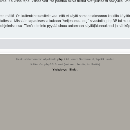
. Kaikissa tapauksissa voit itse päättää mitkä tiedot ovat julkisesti näkyvillä. Voit
lmällä. On kuitenkin suositeltavaa, että et käytä samaa salasanaa kaikilla käyttäm
ella tallessa. Missään tapauksessa kukaan "Veljesseura.org"-sivustolta, phpBB tai mu
-ohjelmistossa. Tämä toiminto pyytää sinua antamaan käyttäjätunnuksesi ja sähköp
Keskustelufoorumin ohjelmisto
phpBB
® Forum Software © phpBB Limited
Käännös: phpBB Suomi (lurttinen, harritapio, Pettis)
Yksityisyys
|
Ehdot