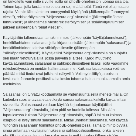
on tarkoitettu vain niille sivuille, joilla on phpBB-ohjelmiston luomaa sisältöä.
Toinen tapa, jolla keräämme tietoa on se, mitä lähetät. Tämä voi olla, mutta ei
rajoita: Viestin lähettäminen anonyyminä käyttäjänä (Jälkeenpäin "anonyymit
viestit"), rekisteröityminen "Veljesseura.org"-sivustolle (jälkeenpäin "omat
tunnuksesi") ja lähettämäsi viestit rekisteröitymisen ja sisäänkirjautumisen
jälkeen (jälkeenpäin "omat viestisi").
Käyttäjätiliin tallennetaan ainakin nimesi (jälkeenpäin "käyttäjätunnuksesi"),
henkilökohtainen salasana, jolla kirjaudut sisään (jälkeenpäin "salasanasi") ja
henkilökohtainen toimiva sähköpostiosoite (jälkeenpäin
"sähköpostiosoitteesi"). Käyttäjätilisi "Veljesseura.org"-sivustolla on suojattu
sen maan tietoturvalailla, jossa palvelin sijaitsee. Kaikki muut tieto
käyttäjätunnuksen, salasanan ja sähköpostiosoitteen lisäksi, joita vaadimme
rekisteröityessä on meidän hallinnassamme. Kaikissa tapauksissa voit itse
päättää mitkä tiedot ovat julkisesti näkyvillä. Voit myös liittyä ja poistua
keskustelufoorumin postituslistalta koska tahansa haluat muokkaamalla omia
asetuksiasi.
Salasanasi on turvattu koodaamalla se yhdensuuntaisella menetelmällä. On
kuitenkin suositeltavaa, että et käytä samaa salasanaa kaikilla käyttämilläsi
sivustoilla. Salasanaasi voidaan käyttää kirjautumaan käyttäjätiliisi
"Veljesseura.org"-sivustolla, joten pidä se huolella tallessa. Missään
tapauksessa kukaan "Veljesseura.org"-sivustolta, phpBB tai muu kolmas
osapuoli ei kysy sinulta salasanaasi. Mikäli unohdat salasanasi. Voit käyttää
"unohdin salasanani" toimintoa phpBB-ohjelmistossa. Tämä toiminto pyytää
sinua antamaan käyttäjätunnuksesi ja sähköpostiosoitteesi, jonka jälkeen
phpBB-ohjelmisto luo uuden salasanan ja voit kirjautua jälleen sisään.