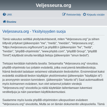
Veljesseura.org
UKK
Rekisteröidy
Kirjaudu sisään
Etusivu
Veljesseura.org - Yksityisyyden suoja
Tämä vakuutus selittää yksityiskohtaisesti, miten "Veljesseura.org" ja siihen
liittyvät yritykset (jälkeenpäin "me", "meitä", "meidän", "Veljesseura.org",
"https://veljesseura.org/foorumi") ja phpBB:n (jälkeenpäin "he", "heitä",
"heidän", "phpBB-ohjelmisto", "www.phpbb.com", "phpBB Group", "phpBB
Tiimit") käyttävät sinulta kerättyjä tietoja (jälkeenpäin "sinun tiedot").
Tietojasi kerätään kahdella tavalla: Selaamalla "Veljesseura.org"-sivustoa.
phpBB-ohjelmisto luo joitakin evästeitä, jotka ovat pieniä tekstitiedostoja.
Nämä tiedostot ladataan selaimesi väliaikaisiin tiedostoihin. Ensimmäiset kaksi
evästettä sisältävät tiedon käyttäjän yksilöimiseksi (jälkeenpäin "käyttäjän id")
ja anonyymin session tunnisteen. (jälkeenpäin "istunto id") Saat automaattiseti
myös kolmannen evästeen, kun olet selannut joitakin viestejä
"Veljesseura.org"-sivustolla ja näitä käytetään tallentamaan lukemiasi
vestiketjuja ja näin parantaen käyttökokemustasi.
Saatamme myös luoda phpBB-ohjelmiston ulkopuolisen evästeen
"Veljesseura.org"-sivustolta, Mutta se on tämän dokumentin ulkopuolella. Tämä