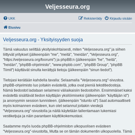
Veljesseura.org
UKK
Rekisteröidy
Kirjaudu sisään
Etusivu
Veljesseura.org - Yksityisyyden suoja
Tämä vakuutus selittää yksityiskohtaisesti, miten "Veljesseura.org" ja siihen
liittyvät yritykset (jälkeenpäin "me", "meitä", "meidän", "Veljesseura.org",
"https://veljesseura.org/foorumi") ja phpBB:n (jälkeenpäin "he", "heitä",
"heidän", "phpBB-ohjelmisto", "www.phpbb.com", "phpBB Group", "phpBB
Tiimit") käyttävät sinulta kerättyjä tietoja (jälkeenpäin "sinun tiedot").
Tietojasi kerätään kahdella tavalla: Selaamalla "Veljesseura.org"-sivustoa.
phpBB-ohjelmisto luo joitakin evästeitä, jotka ovat pieniä tekstitiedostoja.
Nämä tiedostot ladataan selaimesi väliaikaisiin tiedostoihin. Ensimmäiset kaksi
evästettä sisältävät tiedon käyttäjän yksilöimiseksi (jälkeenpäin "käyttäjän id")
ja anonyymin session tunnisteen. (jälkeenpäin "istunto id") Saat automaattiseti
myös kolmannen evästeen, kun olet selannut joitakin viestejä
"Veljesseura.org"-sivustolla ja näitä käytetään tallentamaan lukemiasi
vestiketjuja ja näin parantaen käyttökokemustasi.
Saatamme myös luoda phpBB-ohjelmiston ulkopuolisen evästeen
"Veljesseura.org"-sivustolta, Mutta se on tämän dokumentin ulkopuolella. Tämä