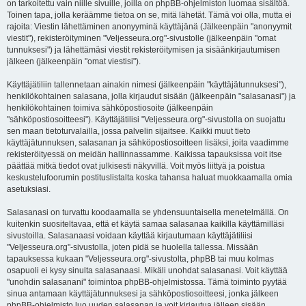
on tarkoitettu vain niille sivuille, joilla on phpBB-ohjelmiston luomaa sisältöä.
Toinen tapa, jolla keräämme tietoa on se, mitä lähetät. Tämä voi olla, mutta ei
rajoita: Viestin lähettäminen anonyyminä käyttäjänä (Jälkeenpäin "anonyymit
viestit"), rekisteröityminen "Veljesseura.org"-sivustolle (jälkeenpäin "omat
tunnuksesi") ja lähettämäsi viestit rekisteröitymisen ja sisäänkirjautumisen
jälkeen (jälkeenpäin "omat viestisi").
Käyttäjätiliin tallennetaan ainakin nimesi (jälkeenpäin "käyttäjätunnuksesi"),
henkilökohtainen salasana, jolla kirjaudut sisään (jälkeenpäin "salasanasi") ja
henkilökohtainen toimiva sähköpostiosoite (jälkeenpäin
"sähköpostiosoitteesi"). Käyttäjätilisi "Veljesseura.org"-sivustolla on suojattu
sen maan tietoturvalailla, jossa palvelin sijaitsee. Kaikki muut tieto
käyttäjätunnuksen, salasanan ja sähköpostiosoitteen lisäksi, joita vaadimme
rekisteröityessä on meidän hallinnassamme. Kaikissa tapauksissa voit itse
päättää mitkä tiedot ovat julkisesti näkyvillä. Voit myös liittyä ja poistua
keskustelufoorumin postituslistalta koska tahansa haluat muokkaamalla omia
asetuksiasi.
Salasanasi on turvattu koodaamalla se yhdensuuntaisella menetelmällä. On
kuitenkin suositeltavaa, että et käytä samaa salasanaa kaikilla käyttämilläsi
sivustoilla. Salasanaasi voidaan käyttää kirjautumaan käyttäjätiliisi
"Veljesseura.org"-sivustolla, joten pidä se huolella tallessa. Missään
tapauksessa kukaan "Veljesseura.org"-sivustolta, phpBB tai muu kolmas
osapuoli ei kysy sinulta salasanaasi. Mikäli unohdat salasanasi. Voit käyttää
"unohdin salasanani" toimintoa phpBB-ohjelmistossa. Tämä toiminto pyytää
sinua antamaan käyttäjätunnuksesi ja sähköpostiosoitteesi, jonka jälkeen
phpBB-ohjelmisto luo uuden salasanan ja voit kirjautua jälleen sisään.