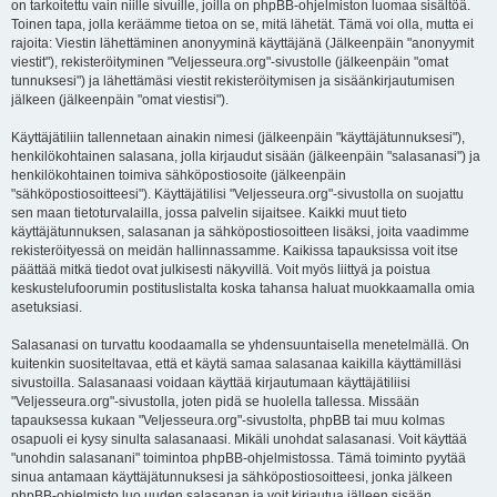
on tarkoitettu vain niille sivuille, joilla on phpBB-ohjelmiston luomaa sisältöä.
Toinen tapa, jolla keräämme tietoa on se, mitä lähetät. Tämä voi olla, mutta ei
rajoita: Viestin lähettäminen anonyyminä käyttäjänä (Jälkeenpäin "anonyymit
viestit"), rekisteröityminen "Veljesseura.org"-sivustolle (jälkeenpäin "omat
tunnuksesi") ja lähettämäsi viestit rekisteröitymisen ja sisäänkirjautumisen
jälkeen (jälkeenpäin "omat viestisi").
Käyttäjätiliin tallennetaan ainakin nimesi (jälkeenpäin "käyttäjätunnuksesi"),
henkilökohtainen salasana, jolla kirjaudut sisään (jälkeenpäin "salasanasi") ja
henkilökohtainen toimiva sähköpostiosoite (jälkeenpäin
"sähköpostiosoitteesi"). Käyttäjätilisi "Veljesseura.org"-sivustolla on suojattu
sen maan tietoturvalailla, jossa palvelin sijaitsee. Kaikki muut tieto
käyttäjätunnuksen, salasanan ja sähköpostiosoitteen lisäksi, joita vaadimme
rekisteröityessä on meidän hallinnassamme. Kaikissa tapauksissa voit itse
päättää mitkä tiedot ovat julkisesti näkyvillä. Voit myös liittyä ja poistua
keskustelufoorumin postituslistalta koska tahansa haluat muokkaamalla omia
asetuksiasi.
Salasanasi on turvattu koodaamalla se yhdensuuntaisella menetelmällä. On
kuitenkin suositeltavaa, että et käytä samaa salasanaa kaikilla käyttämilläsi
sivustoilla. Salasanaasi voidaan käyttää kirjautumaan käyttäjätiliisi
"Veljesseura.org"-sivustolla, joten pidä se huolella tallessa. Missään
tapauksessa kukaan "Veljesseura.org"-sivustolta, phpBB tai muu kolmas
osapuoli ei kysy sinulta salasanaasi. Mikäli unohdat salasanasi. Voit käyttää
"unohdin salasanani" toimintoa phpBB-ohjelmistossa. Tämä toiminto pyytää
sinua antamaan käyttäjätunnuksesi ja sähköpostiosoitteesi, jonka jälkeen
phpBB-ohjelmisto luo uuden salasanan ja voit kirjautua jälleen sisään.