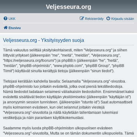
Veljesseura.org
UKK
Rekisteröidy
Kirjaudu sisään
Etusivu
Veljesseura.org - Yksityisyyden suoja
Tämä vakuutus selittää yksityiskohtaisesti, miten "Veljesseura.org" ja siihen
liittyvät yritykset (jälkeenpäin "me", "meitä", "meidän", "Veljesseura.org",
"https://veljesseura.org/foorumi") ja phpBB:n (jälkeenpäin "he", "heitä",
"heidän", "phpBB-ohjelmisto", "www.phpbb.com", "phpBB Group", "phpBB
Tiimit") käyttävät sinulta kerättyjä tietoja (jälkeenpäin "sinun tiedot").
Tietojasi kerätään kahdella tavalla: Selaamalla "Veljesseura.org"-sivustoa.
phpBB-ohjelmisto luo joitakin evästeitä, jotka ovat pieniä tekstitiedostoja.
Nämä tiedostot ladataan selaimesi väliaikaisiin tiedostoihin. Ensimmäiset kaksi
evästettä sisältävät tiedon käyttäjän yksilöimiseksi (jälkeenpäin "käyttäjän id")
ja anonyymin session tunnisteen. (jälkeenpäin "istunto id") Saat automaattiseti
myös kolmannen evästeen, kun olet selannut joitakin viestejä
"Veljesseura.org"-sivustolla ja näitä käytetään tallentamaan lukemiasi
vestiketjuja ja näin parantaen käyttökokemustasi.
Saatamme myös luoda phpBB-ohjelmiston ulkopuolisen evästeen
"Veljesseura.org"-sivustolta, Mutta se on tämän dokumentin ulkopuolella. Tämä