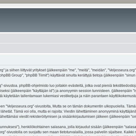
g" ja siihen liittyvät yritykset (jälkeenpäin "me", "meitä", "meidän", "Veljesseura.org
hpBB Group", "phpBB Tiimit") käyttävät sinulta kerättyjä tietoja (jälkeenpäin "sinun t
-sivustoa. phpBB-ohjelmisto luo joitakin evästeitä, jotka ovat pieniä tekstitiedostoj
miseksi (jälkeenpäin "käyttäjän id") ja anonyymin session tunnisteen. (jälkeenpäin 
näitä käytetään tallentamaan lukemiasi vestiketjuja ja näin parantaen käyttökokemusta
eljesseura.org"-sivustolta, Mutta se on tämän dokumentin ulkopuolella. Tämä on ta
lähetät. Tämä voi olla, mutta ei rajoita: Viestin lähettäminen anonyyminä käyttäjänä
ähettämäsi viestit rekisteröitymisen ja sisäänkirjautumisen jälkeen (jälkeenpäin "oma
jätunnuksesi"), henkilökohtainen salasana, jolla kirjaudut sisään (jälkeenpäin "sala
.org"-sivustolla on suojattu sen maan tietoturvalailla, jossa palvelin sijaitsee. Kaik