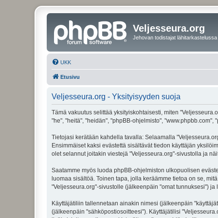
Veljesseura.org
Jehovan todistajat lähitarkastelussa
UKK
Etusivu
Veljesseura.org - Yksityisyyden suoja
Tämä vakuutus selittää yksityiskohtaisesti, miten "Veljesseura.or
"he", "heitä", "heidän", "phpBB-ohjelmisto", "www.phpbb.com", "p
Tietojasi kerätään kahdella tavalla: Selaamalla "Veljesseura.org"
Ensimmäiset kaksi evästettä sisältävät tiedon käyttäjän yksilöi
olet selannut joitakin viestejä "Veljesseura.org"-sivustolla ja 
Saatamme myös luoda phpBB-ohjelmiston ulkopuolisen evästeen "V
luomaa sisältöä. Toinen tapa, jolla keräämme tietoa on se, mitä 
"Veljesseura.org"-sivustolle (jälkeenpäin "omat tunnuksesi") ja l
Käyttäjätiliin tallennetaan ainakin nimesi (jälkeenpäin "käyttä
(jälkeenpäin "sähköpostiosoitteesi"). Käyttäjätilisi "Veljesseura