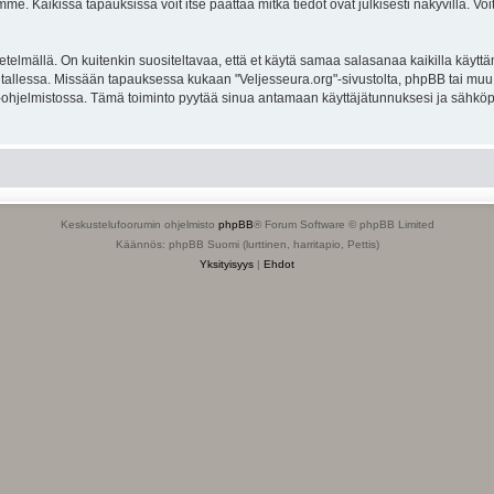
. Kaikissa tapauksissa voit itse päättää mitkä tiedot ovat julkisesti näkyvillä. Voit
lmällä. On kuitenkin suositeltavaa, että et käytä samaa salasanaa kaikilla käyttäm
ella tallessa. Missään tapauksessa kukaan "Veljesseura.org"-sivustolta, phpBB tai mu
-ohjelmistossa. Tämä toiminto pyytää sinua antamaan käyttäjätunnuksesi ja sähköp
Keskustelufoorumin ohjelmisto
phpBB
® Forum Software © phpBB Limited
Käännös: phpBB Suomi (lurttinen, harritapio, Pettis)
Yksityisyys
|
Ehdot