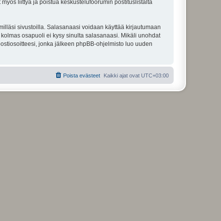
 myös liittyä ja poistua keskustelufoorumin postituslistalta
illäsi sivustoilla. Salasanaasi voidaan käyttää kirjautumaan
u kolmas osapuoli ei kysy sinulta salasanaasi. Mikäli unohdat
ostiosoitteesi, jonka jälkeen phpBB-ohjelmisto luo uuden
Poista evästeet
Kaikki ajat ovat
UTC+03:00