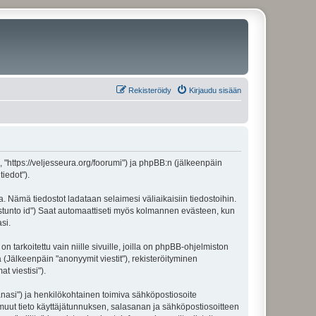
Rekisteröidy
Kirjaudu sisään
", "https://veljesseura.org/foorumi") ja phpBB:n (jälkeenpäin
iedot").
a. Nämä tiedostot ladataan selaimesi väliaikaisiin tiedostoihin.
"istunto id") Saat automaattiseti myös kolmannen evästeen, kun
si.
rkoitettu vain niille sivuille, joilla on phpBB-ohjelmiston
 (Jälkeenpäin "anonyymit viestit"), rekisteröityminen
t viestisi").
sanasi") ja henkilökohtainen toimiva sähköpostiosoite
ki muut tieto käyttäjätunnuksen, salasanan ja sähköpostiosoitteen