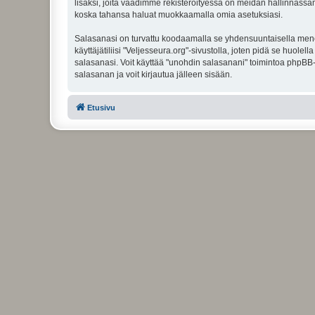
lisäksi, joita vaadimme rekisteröityessä on meidän hallinnassamme
koska tahansa haluat muokkaamalla omia asetuksiasi.
Salasanasi on turvattu koodaamalla se yhdensuuntaisella menete
käyttäjätiliisi "Veljesseura.org"-sivustolla, joten pidä se huol
salasanasi. Voit käyttää "unohdin salasanani" toimintoa phpBB
salasanan ja voit kirjautua jälleen sisään.
Etusivu