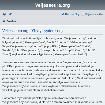
Veljesseura.org
UKK
Rekisteröidy
Kirjaudu sisään
Etusivu
Veljesseura.org - Yksityisyyden suoja
Tämä vakuutus selittää yksityiskohtaisesti, miten "Veljesseura.org" ja siihen
liittyvät yritykset (jälkeenpäin "me", "meitä", "meidän", "Veljesseura.org",
"https://veljesseura.org/foorumi") ja phpBB:n (jälkeenpäin "he", "heitä",
"heidän", "phpBB-ohjelmisto", "www.phpbb.com", "phpBB Group", "phpBB
Tiimit") käyttävät sinulta kerättyjä tietoja (jälkeenpäin "sinun tiedot").
Tietojasi kerätään kahdella tavalla: Selaamalla "Veljesseura.org"-sivustoa.
phpBB-ohjelmisto luo joitakin evästeitä, jotka ovat pieniä tekstitiedostoja.
Nämä tiedostot ladataan selaimesi väliaikaisiin tiedostoihin. Ensimmäiset kaksi
evästettä sisältävät tiedon käyttäjän yksilöimiseksi (jälkeenpäin "käyttäjän id")
ja anonyymin session tunnisteen. (jälkeenpäin "istunto id") Saat automaattiseti
myös kolmannen evästeen, kun olet selannut joitakin viestejä
"Veljesseura.org"-sivustolla ja näitä käytetään tallentamaan lukemiasi
vestiketjuja ja näin parantaen käyttökokemustasi.
Saatamme myös luoda phpBB-ohjelmiston ulkopuolisen evästeen
"Veljesseura.org"-sivustolta, Mutta se on tämän dokumentin ulkopuolella. Tämä