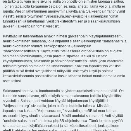
on tarkoitettu vain niille sivuille, joilla on phpBB-ohjelmiston luomaa sisältöä.
Toinen tapa, jolla keräämme tietoa on se, mitä lähetät. Tämä voi olla, mutta ei
rajoita: Viestin lähettäminen anonyyminä käyttäjänä (Jälkeenpäin "anonyymit
viestit"), rekisteröityminen "Veljesseura.org"-sivustolle (jälkeenpäin "omat
tunnuksesi") ja lähettämäsi viestit rekisteröitymisen ja sisäänkirjautumisen
jälkeen (jälkeenpäin "omat viestisi").
Käyttäjätiliin tallennetaan ainakin nimesi (jälkeenpäin "käyttäjätunnuksesi"),
henkilökohtainen salasana, jolla kirjaudut sisään (jälkeenpäin "salasanasi") ja
henkilökohtainen toimiva sähköpostiosoite (jälkeenpäin
"sähköpostiosoitteesi"). Käyttäjätilisi "Veljesseura.org"-sivustolla on suojattu
sen maan tietoturvalailla, jossa palvelin sijaitsee. Kaikki muut tieto
käyttäjätunnuksen, salasanan ja sähköpostiosoitteen lisäksi, joita vaadimme
rekisteröityessä on meidän hallinnassamme. Kaikissa tapauksissa voit itse
päättää mitkä tiedot ovat julkisesti näkyvillä. Voit myös liittyä ja poistua
keskustelufoorumin postituslistalta koska tahansa haluat muokkaamalla omia
asetuksiasi.
Salasanasi on turvattu koodaamalla se yhdensuuntaisella menetelmällä. On
kuitenkin suositeltavaa, että et käytä samaa salasanaa kaikilla käyttämilläsi
sivustoilla. Salasanaasi voidaan käyttää kirjautumaan käyttäjätiliisi
"Veljesseura.org"-sivustolla, joten pidä se huolella tallessa. Missään
tapauksessa kukaan "Veljesseura.org"-sivustolta, phpBB tai muu kolmas
osapuoli ei kysy sinulta salasanaasi. Mikäli unohdat salasanasi. Voit käyttää
"unohdin salasanani" toimintoa phpBB-ohjelmistossa. Tämä toiminto pyytää
sinua antamaan käyttäjätunnuksesi ja sähköpostiosoitteesi, jonka jälkeen
phpBB-ohjelmisto luo uuden salasanan ja voit kirjautua jälleen sisään.