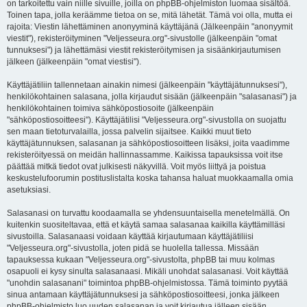
on tarkoitettu vain niille sivuille, joilla on phpBB-ohjelmiston luomaa sisältöä.
Toinen tapa, jolla keräämme tietoa on se, mitä lähetät. Tämä voi olla, mutta ei
rajoita: Viestin lähettäminen anonyyminä käyttäjänä (Jälkeenpäin "anonyymit
viestit"), rekisteröityminen "Veljesseura.org"-sivustolle (jälkeenpäin "omat
tunnuksesi") ja lähettämäsi viestit rekisteröitymisen ja sisäänkirjautumisen
jälkeen (jälkeenpäin "omat viestisi").
Käyttäjätiliin tallennetaan ainakin nimesi (jälkeenpäin "käyttäjätunnuksesi"),
henkilökohtainen salasana, jolla kirjaudut sisään (jälkeenpäin "salasanasi") ja
henkilökohtainen toimiva sähköpostiosoite (jälkeenpäin
"sähköpostiosoitteesi"). Käyttäjätilisi "Veljesseura.org"-sivustolla on suojattu
sen maan tietoturvalailla, jossa palvelin sijaitsee. Kaikki muut tieto
käyttäjätunnuksen, salasanan ja sähköpostiosoitteen lisäksi, joita vaadimme
rekisteröityessä on meidän hallinnassamme. Kaikissa tapauksissa voit itse
päättää mitkä tiedot ovat julkisesti näkyvillä. Voit myös liittyä ja poistua
keskustelufoorumin postituslistalta koska tahansa haluat muokkaamalla omia
asetuksiasi.
Salasanasi on turvattu koodaamalla se yhdensuuntaisella menetelmällä. On
kuitenkin suositeltavaa, että et käytä samaa salasanaa kaikilla käyttämilläsi
sivustoilla. Salasanaasi voidaan käyttää kirjautumaan käyttäjätiliisi
"Veljesseura.org"-sivustolla, joten pidä se huolella tallessa. Missään
tapauksessa kukaan "Veljesseura.org"-sivustolta, phpBB tai muu kolmas
osapuoli ei kysy sinulta salasanaasi. Mikäli unohdat salasanasi. Voit käyttää
"unohdin salasanani" toimintoa phpBB-ohjelmistossa. Tämä toiminto pyytää
sinua antamaan käyttäjätunnuksesi ja sähköpostiosoitteesi, jonka jälkeen
phpBB-ohjelmisto luo uuden salasanan ja voit kirjautua jälleen sisään.