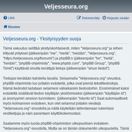
Veljesseura.org
UKK
Rekisteröidy
Kirjaudu sisään
Etusivu
Veljesseura.org - Yksityisyyden suoja
Tämä vakuutus selittää yksityiskohtaisesti, miten "Veljesseura.org" ja siihen
liittyvät yritykset (jälkeenpäin "me", "meitä", "meidän", "Veljesseura.org",
"https://veljesseura.org/foorumi") ja phpBB:n (jälkeenpäin "he", "heitä",
"heidän", "phpBB-ohjelmisto", "www.phpbb.com", "phpBB Group", "phpBB
Tiimit") käyttävät sinulta kerättyjä tietoja (jälkeenpäin "sinun tiedot").
Tietojasi kerätään kahdella tavalla: Selaamalla "Veljesseura.org"-sivustoa.
phpBB-ohjelmisto luo joitakin evästeitä, jotka ovat pieniä tekstitiedostoja.
Nämä tiedostot ladataan selaimesi väliaikaisiin tiedostoihin. Ensimmäiset kaksi
evästettä sisältävät tiedon käyttäjän yksilöimiseksi (jälkeenpäin "käyttäjän id")
ja anonyymin session tunnisteen. (jälkeenpäin "istunto id") Saat automaattiseti
myös kolmannen evästeen, kun olet selannut joitakin viestejä
"Veljesseura.org"-sivustolla ja näitä käytetään tallentamaan lukemiasi
vestiketjuja ja näin parantaen käyttökokemustasi.
Saatamme myös luoda phpBB-ohjelmiston ulkopuolisen evästeen
"Veljesseura.org"-sivustolta, Mutta se on tämän dokumentin ulkopuolella. Tämä