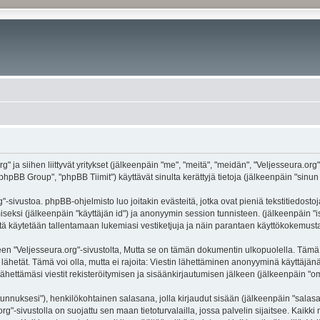
g" ja siihen liittyvät yritykset (jälkeenpäin "me", "meitä", "meidän", "Veljesseura.org
hpBB Group", "phpBB Tiimit") käyttävät sinulta kerättyjä tietoja (jälkeenpäin "sinun t
-sivustoa. phpBB-ohjelmisto luo joitakin evästeitä, jotka ovat pieniä tekstitiedostoj
miseksi (jälkeenpäin "käyttäjän id") ja anonyymin session tunnisteen. (jälkeenpäin 
näitä käytetään tallentamaan lukemiasi vestiketjuja ja näin parantaen käyttökokemusta
eljesseura.org"-sivustolta, Mutta se on tämän dokumentin ulkopuolella. Tämä on ta
lähetät. Tämä voi olla, mutta ei rajoita: Viestin lähettäminen anonyyminä käyttäjänä
ähettämäsi viestit rekisteröitymisen ja sisäänkirjautumisen jälkeen (jälkeenpäin "oma
jätunnuksesi"), henkilökohtainen salasana, jolla kirjaudut sisään (jälkeenpäin "sala
.org"-sivustolla on suojattu sen maan tietoturvalailla, jossa palvelin sijaitsee. Kaik