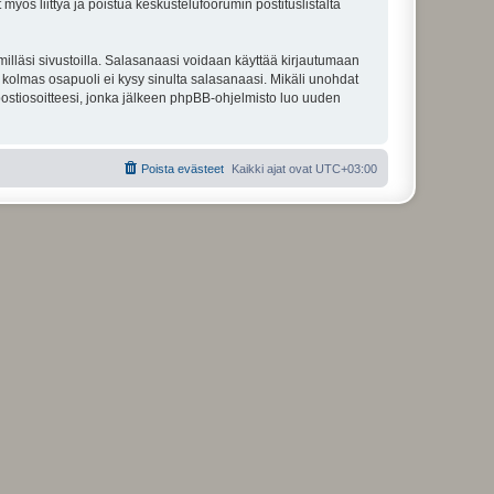
 myös liittyä ja poistua keskustelufoorumin postituslistalta
illäsi sivustoilla. Salasanaasi voidaan käyttää kirjautumaan
u kolmas osapuoli ei kysy sinulta salasanaasi. Mikäli unohdat
ostiosoitteesi, jonka jälkeen phpBB-ohjelmisto luo uuden
Poista evästeet
Kaikki ajat ovat
UTC+03:00