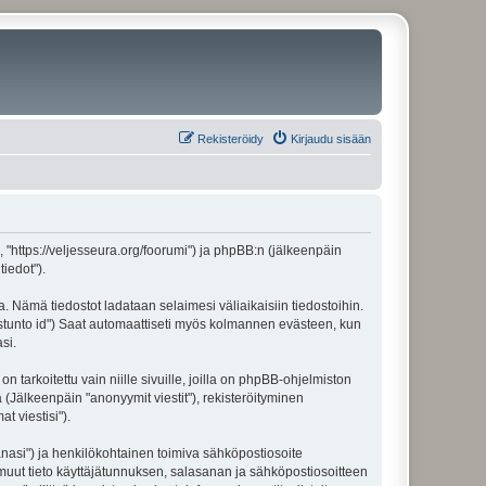
Rekisteröidy
Kirjaudu sisään
", "https://veljesseura.org/foorumi") ja phpBB:n (jälkeenpäin
iedot").
a. Nämä tiedostot ladataan selaimesi väliaikaisiin tiedostoihin.
"istunto id") Saat automaattiseti myös kolmannen evästeen, kun
si.
rkoitettu vain niille sivuille, joilla on phpBB-ohjelmiston
 (Jälkeenpäin "anonyymit viestit"), rekisteröityminen
t viestisi").
sanasi") ja henkilökohtainen toimiva sähköpostiosoite
ki muut tieto käyttäjätunnuksen, salasanan ja sähköpostiosoitteen