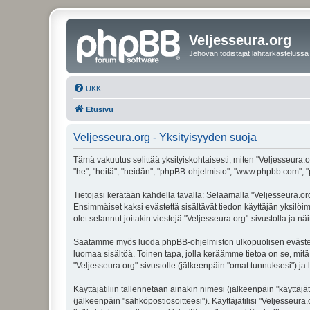
Veljesseura.org
Jehovan todistajat lähitarkastelussa
UKK
Etusivu
Veljesseura.org - Yksityisyyden suoja
Tämä vakuutus selittää yksityiskohtaisesti, miten "Veljesseura.or
"he", "heitä", "heidän", "phpBB-ohjelmisto", "www.phpbb.com", "p
Tietojasi kerätään kahdella tavalla: Selaamalla "Veljesseura.org"
Ensimmäiset kaksi evästettä sisältävät tiedon käyttäjän yksilöi
olet selannut joitakin viestejä "Veljesseura.org"-sivustolla ja 
Saatamme myös luoda phpBB-ohjelmiston ulkopuolisen evästeen "V
luomaa sisältöä. Toinen tapa, jolla keräämme tietoa on se, mitä 
"Veljesseura.org"-sivustolle (jälkeenpäin "omat tunnuksesi") ja l
Käyttäjätiliin tallennetaan ainakin nimesi (jälkeenpäin "käyttä
(jälkeenpäin "sähköpostiosoitteesi"). Käyttäjätilisi "Veljesseura