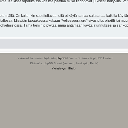
. Kaikissa tapauksissa voit itse päättää mitkä tiedot ovat julkisesti näkyvillä. Voit
lmällä. On kuitenkin suositeltavaa, että et käytä samaa salasanaa kaikilla käyttäm
ella tallessa. Missään tapauksessa kukaan "Veljesseura.org"-sivustolta, phpBB tai mu
-ohjelmistossa. Tämä toiminto pyytää sinua antamaan käyttäjätunnuksesi ja sähköp
Keskustelufoorumin ohjelmisto
phpBB
® Forum Software © phpBB Limited
Käännös: phpBB Suomi (lurttinen, harritapio, Pettis)
Yksityisyys
|
Ehdot