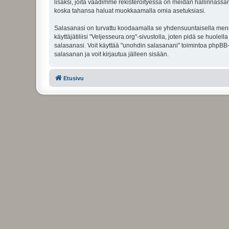
lisäksi, joita vaadimme rekisteröityessä on meidän hallinnassamme
koska tahansa haluat muokkaamalla omia asetuksiasi.
Salasanasi on turvattu koodaamalla se yhdensuuntaisella menete
käyttäjätiliisi "Veljesseura.org"-sivustolla, joten pidä se huol
salasanasi. Voit käyttää "unohdin salasanani" toimintoa phpBB
salasanan ja voit kirjautua jälleen sisään.
Etusivu