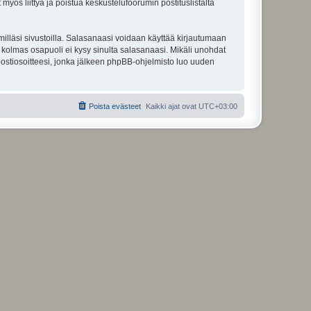
 myös liittyä ja poistua keskustelufoorumin postituslistalta
illäsi sivustoilla. Salasanaasi voidaan käyttää kirjautumaan
u kolmas osapuoli ei kysy sinulta salasanaasi. Mikäli unohdat
ostiosoitteesi, jonka jälkeen phpBB-ohjelmisto luo uuden
Poista evästeet
Kaikki ajat ovat
UTC+03:00