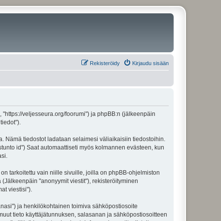
Rekisteröidy
Kirjaudu sisään
", "https://veljesseura.org/foorumi") ja phpBB:n (jälkeenpäin
iedot").
a. Nämä tiedostot ladataan selaimesi väliaikaisiin tiedostoihin.
"istunto id") Saat automaattiseti myös kolmannen evästeen, kun
si.
rkoitettu vain niille sivuille, joilla on phpBB-ohjelmiston
 (Jälkeenpäin "anonyymit viestit"), rekisteröityminen
t viestisi").
sanasi") ja henkilökohtainen toimiva sähköpostiosoite
ki muut tieto käyttäjätunnuksen, salasanan ja sähköpostiosoitteen