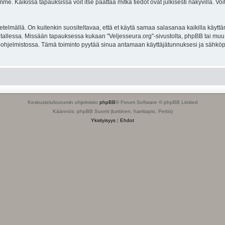
. Kaikissa tapauksissa voit itse päättää mitkä tiedot ovat julkisesti näkyvillä. Voit
lmällä. On kuitenkin suositeltavaa, että et käytä samaa salasanaa kaikilla käyttäm
ella tallessa. Missään tapauksessa kukaan "Veljesseura.org"-sivustolta, phpBB tai mu
-ohjelmistossa. Tämä toiminto pyytää sinua antamaan käyttäjätunnuksesi ja sähköp
Keskustelufoorumin ohjelmisto
phpBB
® Forum Software © phpBB Limited
Käännös: phpBB Suomi (lurttinen, harritapio, Pettis)
Yksityisyys
|
Ehdot