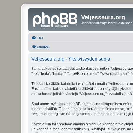
Veljesseura.org
Jehovan todistajat lähitarkastelussa
UKK
Etusivu
Veljesseura.org - Yksityisyyden suoja
Tämä vakuutus selittää yksityiskohtaisesti, miten "Veljesseura.or
"he", "heitä", "heidän", "phpBB-ohjelmisto", "www.phpbb.com", "p
Tietojasi kerätään kahdella tavalla: Selaamalla "Veljesseura.org"
Ensimmäiset kaksi evästettä sisältävät tiedon käyttäjän yksilöi
olet selannut joitakin viestejä "Veljesseura.org"-sivustolla ja 
Saatamme myös luoda phpBB-ohjelmiston ulkopuolisen evästeen "V
luomaa sisältöä. Toinen tapa, jolla keräämme tietoa on se, mitä 
"Veljesseura.org"-sivustolle (jälkeenpäin "omat tunnuksesi") ja l
Käyttäjätiliin tallennetaan ainakin nimesi (jälkeenpäin "käyttä
(jälkeenpäin "sähköpostiosoitteesi"). Käyttäjätilisi "Veljesseura