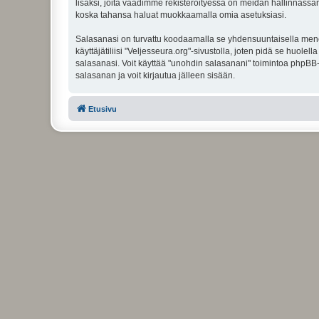
lisäksi, joita vaadimme rekisteröityessä on meidän hallinnassamme
koska tahansa haluat muokkaamalla omia asetuksiasi.
Salasanasi on turvattu koodaamalla se yhdensuuntaisella menete
käyttäjätiliisi "Veljesseura.org"-sivustolla, joten pidä se huol
salasanasi. Voit käyttää "unohdin salasanani" toimintoa phpBB
salasanan ja voit kirjautua jälleen sisään.
Etusivu