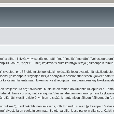
g" ja siihen liittyvät yritykset (jälkeenpäin "me", "meitä", "meidän", "Veljesseura.org
hpBB Group", "phpBB Tiimit") käyttävät sinulta kerättyjä tietoja (jälkeenpäin "sinun t
-sivustoa. phpBB-ohjelmisto luo joitakin evästeitä, jotka ovat pieniä tekstitiedostoj
miseksi (jälkeenpäin "käyttäjän id") ja anonyymin session tunnisteen. (jälkeenpäin 
näitä käytetään tallentamaan lukemiasi vestiketjuja ja näin parantaen käyttökokemusta
eljesseura.org"-sivustolta, Mutta se on tämän dokumentin ulkopuolella. Tämä on ta
lähetät. Tämä voi olla, mutta ei rajoita: Viestin lähettäminen anonyyminä käyttäjänä
ähettämäsi viestit rekisteröitymisen ja sisäänkirjautumisen jälkeen (jälkeenpäin "oma
jätunnuksesi"), henkilökohtainen salasana, jolla kirjaudut sisään (jälkeenpäin "sala
.org"-sivustolla on suojattu sen maan tietoturvalailla, jossa palvelin sijaitsee. Kaik