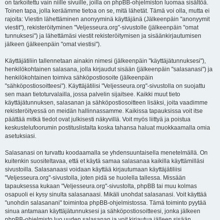
on tarkoitettu vain niille sivuille, joilla on phpBB-ohjelmiston luomaa sisältöä.
Toinen tapa, jolla keräämme tietoa on se, mitä lähetät. Tämä voi olla, mutta ei
rajoita: Viestin lähettäminen anonyyminä käyttäjänä (Jälkeenpäin "anonyymit
viestit"), rekisteröityminen "Veljesseura.org"-sivustolle (jälkeenpäin "omat
tunnuksesi") ja lähettämäsi viestit rekisteröitymisen ja sisäänkirjautumisen
jälkeen (jälkeenpäin "omat viestisi").
Käyttäjätiliin tallennetaan ainakin nimesi (jälkeenpäin "käyttäjätunnuksesi"),
henkilökohtainen salasana, jolla kirjaudut sisään (jälkeenpäin "salasanasi") ja
henkilökohtainen toimiva sähköpostiosoite (jälkeenpäin
"sähköpostiosoitteesi"). Käyttäjätilisi "Veljesseura.org"-sivustolla on suojattu
sen maan tietoturvalailla, jossa palvelin sijaitsee. Kaikki muut tieto
käyttäjätunnuksen, salasanan ja sähköpostiosoitteen lisäksi, joita vaadimme
rekisteröityessä on meidän hallinnassamme. Kaikissa tapauksissa voit itse
päättää mitkä tiedot ovat julkisesti näkyvillä. Voit myös liittyä ja poistua
keskustelufoorumin postituslistalta koska tahansa haluat muokkaamalla omia
asetuksiasi.
Salasanasi on turvattu koodaamalla se yhdensuuntaisella menetelmällä. On
kuitenkin suositeltavaa, että et käytä samaa salasanaa kaikilla käyttämilläsi
sivustoilla. Salasanaasi voidaan käyttää kirjautumaan käyttäjätiliisi
"Veljesseura.org"-sivustolla, joten pidä se huolella tallessa. Missään
tapauksessa kukaan "Veljesseura.org"-sivustolta, phpBB tai muu kolmas
osapuoli ei kysy sinulta salasanaasi. Mikäli unohdat salasanasi. Voit käyttää
"unohdin salasanani" toimintoa phpBB-ohjelmistossa. Tämä toiminto pyytää
sinua antamaan käyttäjätunnuksesi ja sähköpostiosoitteesi, jonka jälkeen
phpBB-ohjelmisto luo uuden salasanan ja voit kirjautua jälleen sisään.