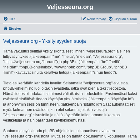
Veljesseura.org
UKK
Rekisteröidy
Kirjaudu sisään
Etusivu
Veljesseura.org - Yksityisyyden suoja
Tämä vakuutus selittää yksityiskohtaisesti, miten "Veljesseura.org" ja siihen
liittyvät yritykset (jälkeenpäin "me", "meitä", "meidän", "Veljesseura.org",
"https://veljesseura.org/foorumi") ja phpBB:n (jälkeenpäin "he", "heitä",
"heidän", "phpBB-ohjelmisto", "www.phpbb.com", "phpBB Group", "phpBB
Tiimit") käyttävät sinulta kerättyjä tietoja (jälkeenpäin "sinun tiedot").
Tietojasi kerätään kahdella tavalla: Selaamalla "Veljesseura.org"-sivustoa.
phpBB-ohjelmisto luo joitakin evästeitä, jotka ovat pieniä tekstitiedostoja.
Nämä tiedostot ladataan selaimesi väliaikaisiin tiedostoihin. Ensimmäiset kaksi
evästettä sisältävät tiedon käyttäjän yksilöimiseksi (jälkeenpäin "käyttäjän id")
ja anonyymin session tunnisteen. (jälkeenpäin "istunto id") Saat automaattiseti
myös kolmannen evästeen, kun olet selannut joitakin viestejä
"Veljesseura.org"-sivustolla ja näitä käytetään tallentamaan lukemiasi
vestiketjuja ja näin parantaen käyttökokemustasi.
Saatamme myös luoda phpBB-ohjelmiston ulkopuolisen evästeen
"Veljesseura.org"-sivustolta, Mutta se on tämän dokumentin ulkopuolella. Tämä